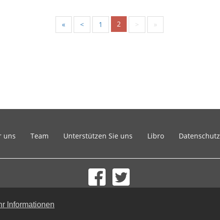
2
«
<
1
>
»
r uns
Team
Unterstützen Sie uns
Libro
Datenschutz
© 2002-2026 lernu.net |
Impressum
r Informationen