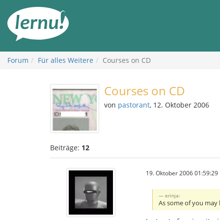
Zum
Inhalt
Forum
Für alles Weitere
Courses on CD
Courses on CD
von
pastorant
, 12. Oktober 2006
Beiträge:
12
19. Oktober 2006 01:59:29
erinja:
As some of you may 