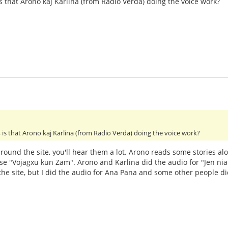
 is that Arono kaj Karlina (from Radio Verda) doing the voice work?
y, is that Arono kaj Karlina (from Radio Verda) doing the voice work?
en around the site, you'll hear them a lot. Arono reads some stories a
se "Vojagxu kun Zam". Arono and Karlina did the audio for "Jen nia
he site, but I did the audio for Ana Pana and some other people d