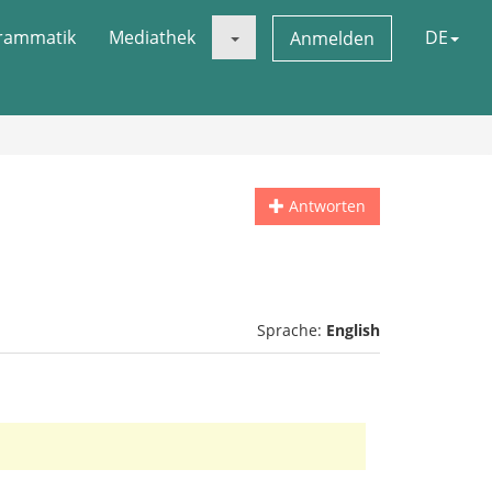
rammatik
Mediathek
DE
Anmelden
Antworten
Sprache:
English