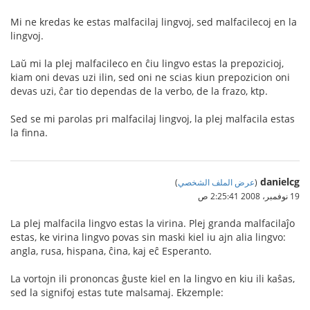
Mi ne kredas ke estas malfacilaj lingvoj, sed malfacilecoj en la
lingvoj.
Laŭ mi la plej malfacileco en ĉiu lingvo estas la prepozicioj,
kiam oni devas uzi ilin, sed oni ne scias kiun prepozicion oni
devas uzi, ĉar tio dependas de la verbo, de la frazo, ktp.
Sed se mi parolas pri malfacilaj lingvoj, la plej malfacila estas
la finna.
danielcg
(
عرض الملف الشخصي
)
19 نوفمبر، 2008 2:25:41 ص
La plej malfacila lingvo estas la virina. Plej granda malfacilaĵo
estas, ke virina lingvo povas sin maski kiel iu ajn alia lingvo:
angla, rusa, hispana, ĉina, kaj eĉ Esperanto.
La vortojn ili prononcas ĝuste kiel en la lingvo en kiu ili kaŝas,
sed la signifoj estas tute malsamaj. Ekzemple: