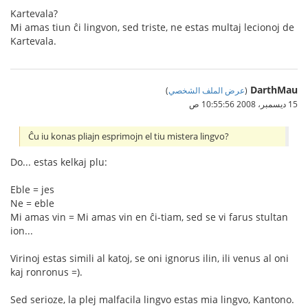
Kartevala?
Mi amas tiun ĉi lingvon, sed triste, ne estas multaj lecionoj de
Kartevala.
DarthMau
(
عرض الملف الشخصي
)
15 ديسمبر، 2008 10:55:56 ص
Ĉu iu konas pliajn esprimojn el tiu mistera lingvo?
Do... estas kelkaj plu:
Eble = jes
Ne = eble
Mi amas vin = Mi amas vin en ĉi-tiam, sed se vi farus stultan
ion...
Virinoj estas simili al katoj, se oni ignorus ilin, ili venus al oni
kaj ronronus =).
Sed serioze, la plej malfacila lingvo estas mia lingvo, Kantono.