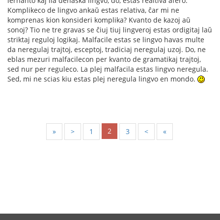
lernanto kaj lia denaska lingvo, do, estas realtiva afero.
Komplikeco de lingvo ankaŭ estas relativa, ĉar mi ne
komprenas kion konsideri komplika? Kvanto de kazoj aŭ
sonoj? Tio ne tre gravas se ĉiuj tiuj lingveroj estas ordigitaj laŭ
striktaj reguloj logikaj. Malfacile estas se lingvo havas multe
da neregulaj trajtoj, esceptoj, tradiciaj neregulaj uzoj. Do, ne
eblas mezuri malfacilecon per kvanto de gramatikaj trajtoj,
sed nur per reguleco. La plej malfacila estas lingvo neregula.
Sed, mi ne scias kiu estas plej neregula lingvo en mondo.
2
«
<
1
3
>
»