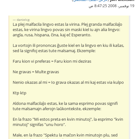
19 نوفمبر، 2008 8:47:25 ص
danielcg:
La plej malfacila lingvo estas la virina. Plej granda malfacilaĵo
estas, ke virina lingvo povas sin maski kiel iu ajn alia lingvo:
angla, rusa, hispana, ĉina, kaj eĉ Esperanto.
La vortojn ili prononcas ĝuste kiel en la lingvo en kiu ili kaŝas,
sed la signifoj estas tute malsamaj. Ekzemple:
Faru kion vi preferas = Faru kion mi deziras
Ne gravas = Multe gravas
Nenio okazas al mi = Io grava okazas al mi kaj estas via kulpo
Ktp ktp
Aldona malfacilaĵo estas, ke la sama esprimo povas signifi
tute malsamajn aferojn laŭkontekste, ekzemple:
En la frazo "Mi estos preta en kvin minutoj", la esprimo "kvin
minutoj" signifas "unu horo".
Male, en la frazo "Spektu la maĉon kvin minutojn plu, sed