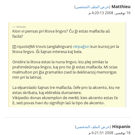
Matthieu
(
عرض الملف الشخصي
)
16 نوفمبر، 2008 4:20:13 م
vincas:
Kion vi pensas pri litova lingvo? Ĉu ĝi estas malfacila aŭ
facila?
[[[:/quote]Mi trovis (anglalingvan)
retpaĝon
kun kursoj pri la
litova lingvo. Ĝi ŝajnas interesa kaj bela.
Onidire la litova estas la nuna lingvo, kiu plej similas la
prahindeŭropa lingvo, kaj pro tio ĝi estas malfacila. Mi scias
malmulton pri ĝia gramatiko (sed la deklinacioj memorigas
min pri la latina).
La elparolado ŝajnas tre malfacila, ĉefe pro la akcento, kiu ne
estas skribata, kaj eldirebla dumaniere.
Vikipedio donas ekzemplon de
merkti
, kies akcento estas ĉe
E, sed povas havi du signifojn laŭ la tipo de akcento.
Hispanio
(
عرض الملف الشخصي
)
18 نوفمبر، 2008 6:21:51 م