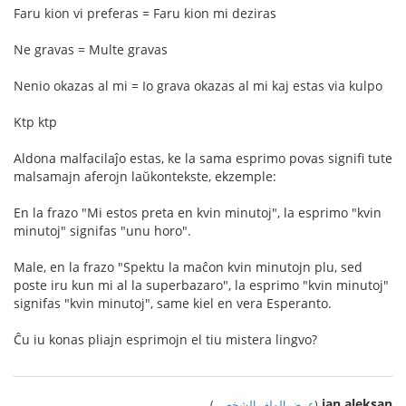
Faru kion vi preferas = Faru kion mi deziras
Ne gravas = Multe gravas
Nenio okazas al mi = Io grava okazas al mi kaj estas via kulpo
Ktp ktp
Aldona malfacilaĵo estas, ke la sama esprimo povas signifi tute
malsamajn aferojn laŭkontekste, ekzemple:
En la frazo "Mi estos preta en kvin minutoj", la esprimo "kvin
minutoj" signifas "unu horo".
Male, en la frazo "Spektu la maĉon kvin minutojn plu, sed
poste iru kun mi al la superbazaro", la esprimo "kvin minutoj"
signifas "kvin minutoj", same kiel en vera Esperanto.
Ĉu iu konas pliajn esprimojn el tiu mistera lingvo?
jan aleksan
(
عرض الملف الشخصي
)