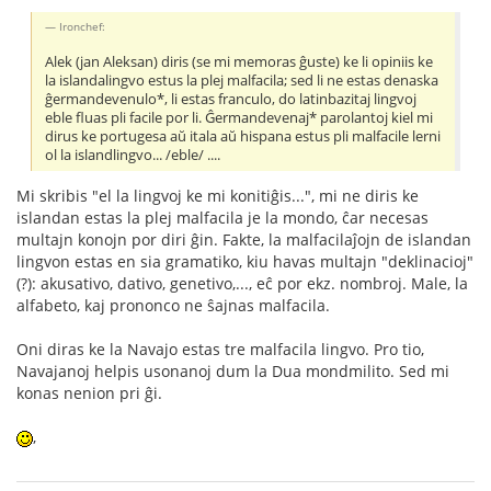
Ironchef:
Alek (jan Aleksan) diris (se mi memoras ĝuste) ke li opiniis ke
la islandalingvo estus la plej malfacila; sed li ne estas denaska
ĝermandevenulo*, li estas franculo, do latinbazitaj lingvoj
eble fluas pli facile por li. Ĝermandevenaj* parolantoj kiel mi
dirus ke portugesa aŭ itala aŭ hispana estus pli malfacile lerni
ol la islandlingvo... /eble/ ....
Mi skribis "el la lingvoj ke mi konitiĝis...", mi ne diris ke
islandan estas la plej malfacila je la mondo, ĉar necesas
multajn konojn por diri ĝin. Fakte, la malfacilaĵojn de islandan
lingvon estas en sia gramatiko, kiu havas multajn "deklinacioj"
(?): akusativo, dativo, genetivo,..., eĉ por ekz. nombroj. Male, la
alfabeto, kaj prononco ne ŝajnas malfacila.
Oni diras ke la Navajo estas tre malfacila lingvo. Pro tio,
Navajanoj helpis usonanoj dum la Dua mondmilito. Sed mi
konas nenion pri ĝi.
,