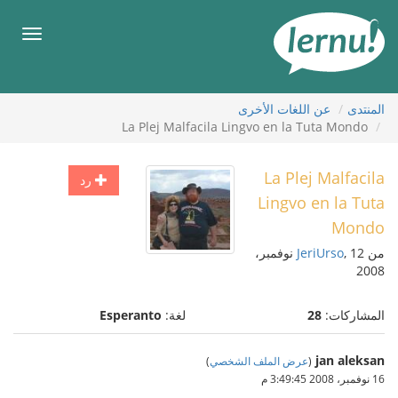
لى
لمحتويات
قائمة
طعام
المنتدى
عن اللغات الأخرى
La Plej Malfacila Lingvo en la Tuta Mondo
La Plej Malfacila
رد
Lingvo en la Tuta
Mondo
من
JeriUrso
, 12 نوفمبر،
2008
المشاركات:
28
لغة:
Esperanto
jan aleksan
(
عرض الملف الشخصي
)
16 نوفمبر، 2008 3:49:45 م