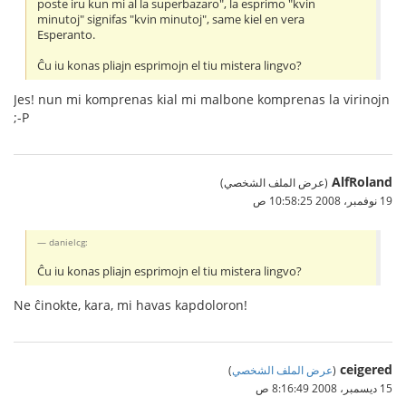
poste iru kun mi al la superbazaro", la esprimo "kvin
minutoj" signifas "kvin minutoj", same kiel en vera
Esperanto.
Ĉu iu konas pliajn esprimojn el tiu mistera lingvo?
Jes! nun mi komprenas kial mi malbone komprenas la virinojn
;-P
AlfRoland
(عرض الملف الشخصي)
19 نوفمبر، 2008 10:58:25 ص
danielcg:
Ĉu iu konas pliajn esprimojn el tiu mistera lingvo?
Ne ĉinokte, kara, mi havas kapdoloron!
ceigered
(
عرض الملف الشخصي
)
15 ديسمبر، 2008 8:16:49 ص