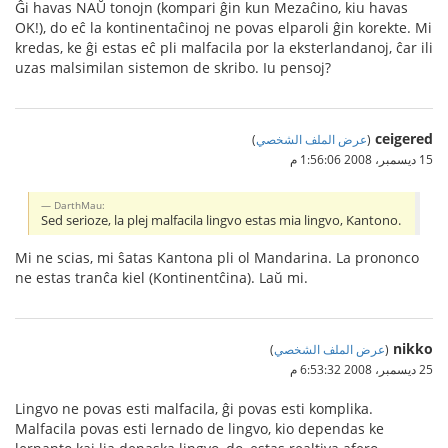
Ĝi havas NAŬ tonojn (kompari ĝin kun Mezaĉino, kiu havas
OK!), do eĉ la kontinentaĉinoj ne povas elparoli ĝin korekte. Mi
kredas, ke ĝi estas eĉ pli malfacila por la eksterlandanoj, ĉar ili
uzas malsimilan sistemon de skribo. Iu pensoj?
ceigered
(
عرض الملف الشخصي
)
15 ديسمبر، 2008 1:56:06 م
DarthMau:
Sed serioze, la plej malfacila lingvo estas mia lingvo, Kantono.
Mi ne scias, mi ŝatas Kantona pli ol Mandarina. La prononco
ne estas tranĉa kiel (Kontinentĉina). Laŭ mi.
nikko
(
عرض الملف الشخصي
)
25 ديسمبر، 2008 6:53:32 م
Lingvo ne povas esti malfacila, ĝi povas esti komplika.
Malfacila povas esti lernado de lingvo, kio dependas ke