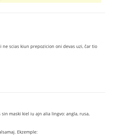
ni ne scias kiun prepozicion oni devas uzi, ĉar tio
 sin maski kiel iu ajn alia lingvo: angla, rusa,
 malsamaj. Ekzemple: