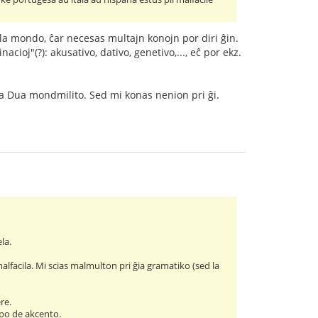
 je la mondo, ĉar necesas multajn konojn por diri ĝin.
cioj"(?): akusativo, dativo, genetivo,..., eĉ por ekz.
 la Dua mondmilito. Sed mi konas nenion pri ĝi.
la.
 malfacila. Mi scias malmulton pri ĝia gramatiko (sed la
re.
tipo de akcento.