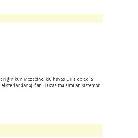
ari ĝin kun Mezaĉino, kiu havas OK!), do eĉ la
la eksterlandanoj, ĉar ili uzas malsimilan sistemon