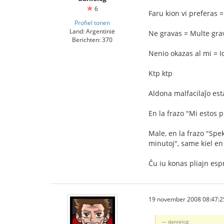
6
Faru kion vi preferas 
Profiel tonen
Land: Argentinië
Ne gravas = Multe gra
Berichten: 370
Nenio okazas al mi = Io
Ktp ktp
Aldona malfacilaĵo est
En la frazo "Mi estos 
Male, en la frazo "Spe
minutoj", same kiel en
Ĉu iu konas pliajn esp
19 november 2008 08:47:2
danielcg: