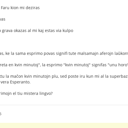
= Faru kion mi deziras
vas
 grava okazas al mi kaj estas via kulpo
as, ke la sama esprimo povas signifi tute malsamajn aferojn laŭkon
preta en kvin minutoj", la esprimo "kvin minutoj" signifas "unu horo
ktu la maĉon kvin minutojn plu, sed poste iru kun mi al la superbaza
 vera Esperanto.
rimojn el tiu mistera lingvo?
5