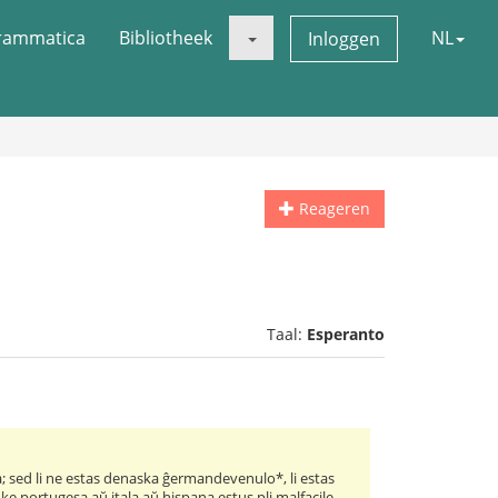
rammatica
Bibliotheek
NL
Inloggen
Reageren
Taal:
Esperanto
ila; sed li ne estas denaska ĝermandevenulo*, li estas
s ke portugesa aŭ itala aŭ hispana estus pli malfacile