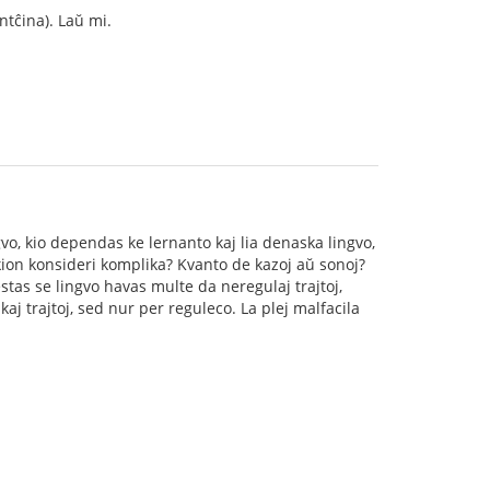
ntĉina). Laŭ mi.
gvo, kio dependas ke lernanto kaj lia denaska lingvo,
kion konsideri komplika? Kvanto de kazoj aŭ sonoj?
e estas se lingvo havas multe da neregulaj trajtoj,
aj trajtoj, sed nur per reguleco. La plej malfacila