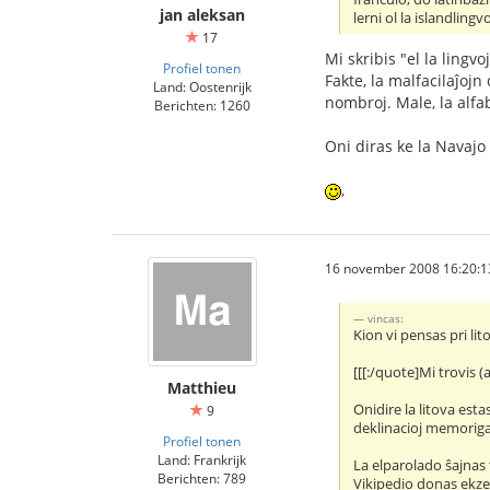
jan aleksan
lerni ol la islandlingvo.
17
Mi skribis "el la lingv
Profiel tonen
Fakte, la malfacilaĵojn
Land: Oostenrijk
nombroj. Male, la alfa
Berichten: 1260
Oni diras ke la Navajo
,
16 november 2008 16:20:1
vincas:
Kion vi pensas pri lit
[[[:/quote]Mi trovis 
Matthieu
Onidire la litova esta
9
deklinacioj memorigas
Profiel tonen
Land: Frankrijk
La elparolado ŝajnas t
Berichten: 789
Vikipedio donas ek