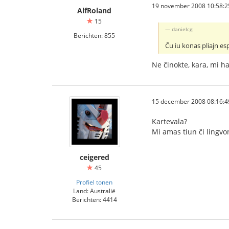
19 november 2008 10:58:2
AlfRoland
15
danielcg:
Berichten: 855
Ĉu iu konas pliajn es
Ne ĉinokte, kara, mi h
15 december 2008 08:16:4
Kartevala?
Mi amas tiun ĉi lingvon
ceigered
45
Profiel tonen
Land: Australië
Berichten: 4414