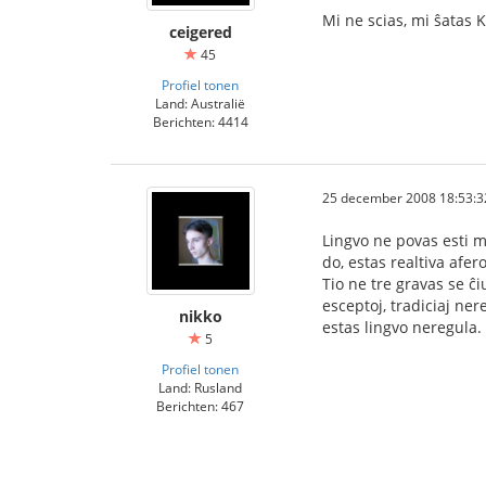
Mi ne scias, mi ŝatas 
ceigered
45
Profiel tonen
Land: Australië
Berichten: 4414
25 december 2008 18:53:3
Lingvo ne povas esti ma
do, estas realtiva afe
Tio ne tre gravas se ĉiu
esceptoj, tradiciaj ner
nikko
estas lingvo neregula.
5
Profiel tonen
Land: Rusland
Berichten: 467