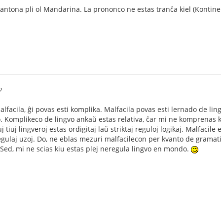
Kantona pli ol Mandarina. La prononco ne estas tranĉa kiel (Kontine
2
lfacila, ĝi povas esti komplika. Malfacila povas esti lernado de lin
ro. Komplikeco de lingvo ankaŭ estas relativa, ĉar mi ne komprenas 
j tiuj lingveroj estas ordigitaj laŭ striktaj reguloj logikaj. Malfacil
egulaj uzoj. Do, ne eblas mezuri malfacilecon per kvanto de gramatik
 Sed, mi ne scias kiu estas plej neregula lingvo en mondo.