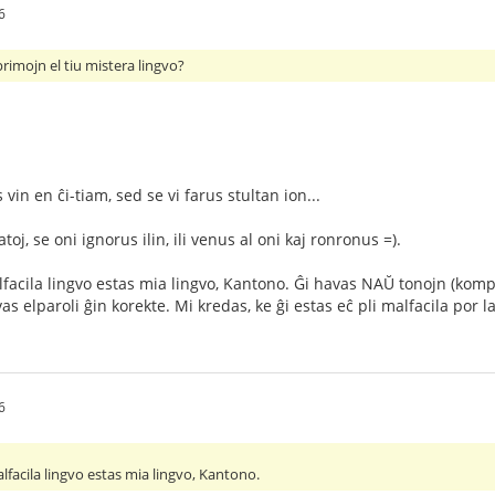
6
primojn el tiu mistera lingvo?
in en ĉi-tiam, sed se vi farus stultan ion...
katoj, se oni ignorus ilin, ili venus al oni kaj ronronus =).
alfacila lingvo estas mia lingvo, Kantono. Ĝi havas NAŬ tonojn (komp
s elparoli ĝin korekte. Mi kredas, ke ĝi estas eĉ pli malfacila por 
6
alfacila lingvo estas mia lingvo, Kantono.