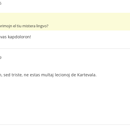
5
primojn el tiu mistera lingvo?
avas kapdoloron!
9
, sed triste, ne estas multaj lecionoj de Kartevala.