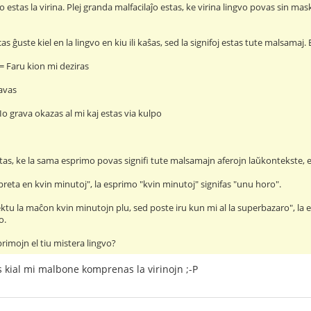
o estas la virina. Plej granda malfacilaĵo estas, ke virina lingvo povas sin maski 
as ĝuste kiel en la lingvo en kiu ili kaŝas, sed la signifoj estas tute malsamaj
 = Faru kion mi deziras
avas
Io grava okazas al mi kaj estas via kulpo
stas, ke la sama esprimo povas signifi tute malsamajn aferojn laŭkontekste,
 preta en kvin minutoj", la esprimo "kvin minutoj" signifas "unu horo".
ektu la maĉon kvin minutojn plu, sed poste iru kun mi al la superbazaro", la 
o.
primojn el tiu mistera lingvo?
 kial mi malbone komprenas la virinojn ;-P