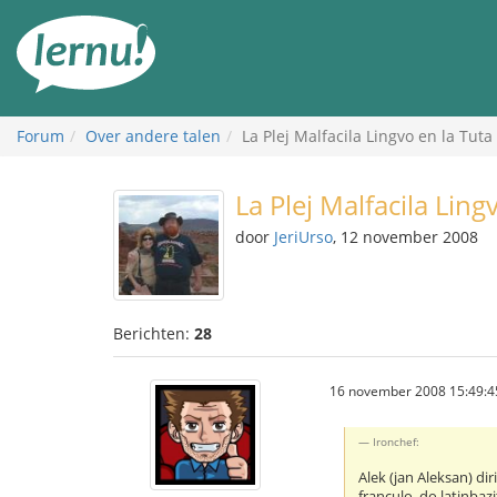
Naar
de
inhoud
Forum
Over andere talen
La Plej Malfacila Lingvo en la Tut
La Plej Malfacila Lin
door
JeriUrso
, 12 november 2008
Berichten:
28
16 november 2008 15:49:4
Ironchef:
Alek (jan Aleksan) dir
franculo, do latinbazi