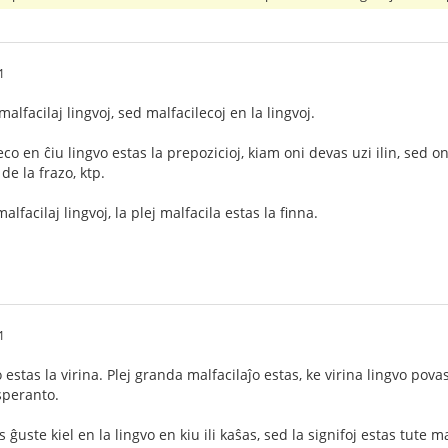
1
alfacilaj lingvoj, sed malfacilecoj en la lingvoj.
eco en ĉiu lingvo estas la prepozicioj, kiam oni devas uzi ilin, sed o
e la frazo, ktp.
lfacilaj lingvoj, la plej malfacila estas la finna.
1
 estas la virina. Plej granda malfacilaĵo estas, ke virina lingvo povas
speranto.
s ĝuste kiel en la lingvo en kiu ili kaŝas, sed la signifoj estas tute