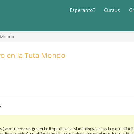
Esperanto?
Cursus
G
a Mondo
gvo en la Tuta Mondo
5
is (se mi memoras ĝuste) ke li opiniis ke la islandalingvo estus la plej malfac
taj lingvoj eble fluas pli facile por li. Ĝermandevenaj* parolantoj kiel mi diru