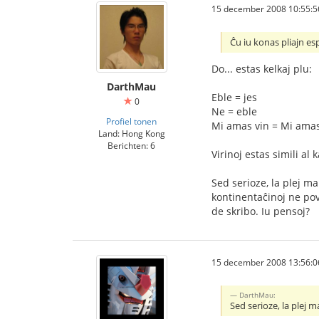
15 december 2008 10:55:5
Ĉu iu konas pliajn es
Do... estas kelkaj plu:
DarthMau
Eble = jes
0
Ne = eble
Profiel tonen
Mi amas vin = Mi amas v
Land: Hong Kong
Berichten: 6
Virinoj estas simili al 
Sed serioze, la plej m
kontinentaĉinoj ne pova
de skribo. Iu pensoj?
15 december 2008 13:56:0
DarthMau:
Sed serioze, la plej m