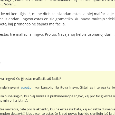
.. /eble/ ....
oj ke mi konitiĝis...", mi ne diris ke islandan estas la plej malfacila
 de islandan lingvon estas en sia gramatiko, kiu havas multajn "deklina
beto, kaj prononco ne ŝajnas malfacila.
 estas tre malfacila lingvo. Pro tio, Navajanoj helpis usonanoj dum
3
ova lingvo? Ĉu ĝi estas malfacila aŭ facila?
(anglalingvan)
retpaĝon
kun kursoj pri la litova lingvo. Ĝi ŝajnas interesa kaj be
s la nuna lingvo, kiu plej similas la prahindeŭropa lingvo, kaj pro tio ĝi estas
 min pri la latina).
re malfacila, ĉefe pro la akcento, kiu ne estas skribata, kaj eldirebla dumanie
zemplon de
merkti
, kies akcento estas ĉe E, sed povas havi du signifojn laŭ la 