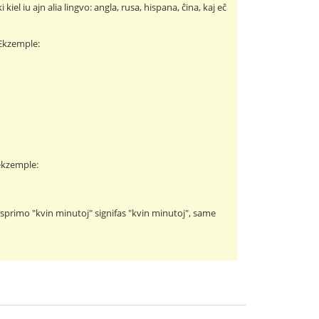
kiel iu ajn alia lingvo: angla, rusa, hispana, ĉina, kaj eĉ
. Ekzemple:
 ekzemple:
esprimo "kvin minutoj" signifas "kvin minutoj", same