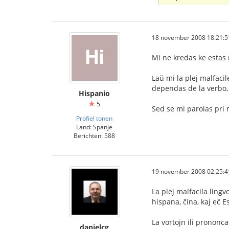
18 november 2008 18:21:5
Mi ne kredas ke estas m
Laŭ mi la plej malfacil
dependas de la verbo, d
Hispanio
5
Sed se mi parolas pri ma
Profiel tonen
Land: Spanje
Berichten: 588
19 november 2008 02:25:4
La plej malfacila lingvo
hispana, ĉina, kaj eĉ E
La vortojn ili prononca
danielcg