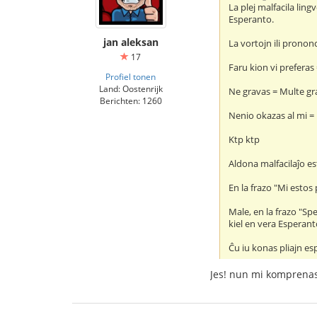
La plej malfacila lingv
Esperanto.
jan aleksan
La vortojn ili prononc
17
Faru kion vi preferas
Profiel tonen
Land: Oostenrijk
Ne gravas = Multe gr
Berichten: 1260
Nenio okazas al mi = 
Ktp ktp
Aldona malfacilaĵo e
En la frazo "Mi estos
Male, en la frazo "Sp
kiel en vera Esperant
Ĉu iu konas pliajn es
Jes! nun mi komprenas