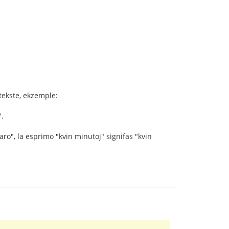
tekste, ekzemple:
".
ro", la esprimo "kvin minutoj" signifas "kvin