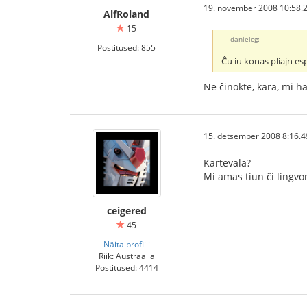
19. november 2008 10:58.
AlfRoland
15
danielcg:
Postitused: 855
Ĉu iu konas pliajn es
Ne ĉinokte, kara, mi h
15. detsember 2008 8:16.4
Kartevala?
Mi amas tiun ĉi lingvon
ceigered
45
Näita profiili
Riik: Austraalia
Postitused: 4414