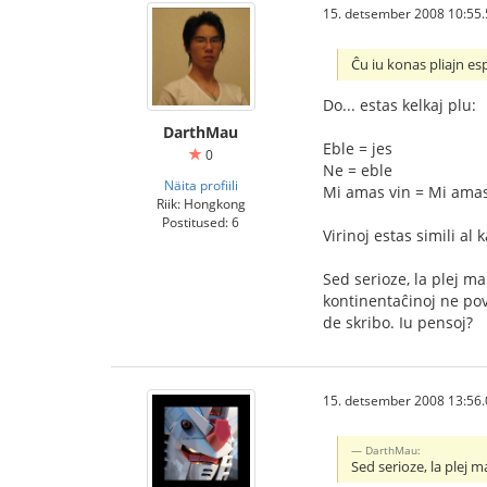
15. detsember 2008 10:55.
Ĉu iu konas pliajn es
Do... estas kelkaj plu:
DarthMau
Eble = jes
0
Ne = eble
Näita profiili
Mi amas vin = Mi amas v
Riik: Hongkong
Postitused: 6
Virinoj estas simili al 
Sed serioze, la plej m
kontinentaĉinoj ne pova
de skribo. Iu pensoj?
15. detsember 2008 13:56.
DarthMau:
Sed serioze, la plej m