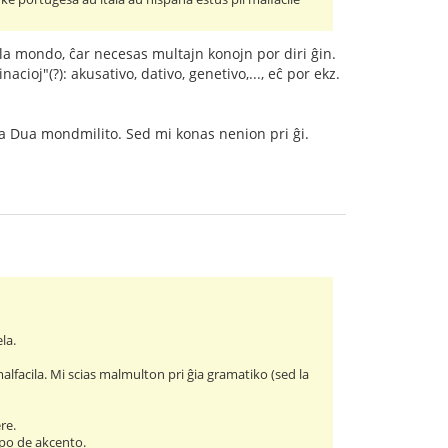
 je la mondo, ĉar necesas multajn konojn por diri ĝin.
cioj"(?): akusativo, dativo, genetivo,..., eĉ por ekz.
 la Dua mondmilito. Sed mi konas nenion pri ĝi.
la.
 malfacila. Mi scias malmulton pri ĝia gramatiko (sed la
re.
tipo de akcento.