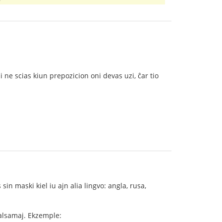
ni ne scias kiun prepozicion oni devas uzi, ĉar tio
 sin maski kiel iu ajn alia lingvo: angla, rusa,
 malsamaj. Ekzemple: