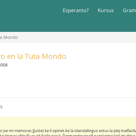
Esperanto?
Kursus
Gram
uta Mondo
gvo en la Tuta Mondo
2008
45
is (se mi memoras ĝuste) ke li opiniis ke la islandalingvo estus la plej malfac
taj lingvoj eble fluas pli facile por li. Ĝermandevenaj* parolantoj kiel mi diru