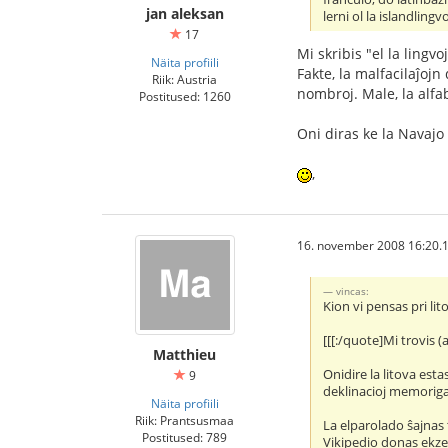
jan aleksan
lerni ol la islandlingvo.
17
Mi skribis "el la lingv
Näita profiili
Fakte, la malfacilaĵojn
Riik: Austria
nombroj. Male, la alfa
Postitused: 1260
Oni diras ke la Navajo
,
16. november 2008 16:20.
vincas:
Kion vi pensas pri lit
[[[:/quote]Mi trovis 
Matthieu
Onidire la litova esta
9
deklinacioj memorigas
Näita profiili
Riik: Prantsusmaa
La elparolado ŝajnas t
Postitused: 789
Vikipedio donas ek