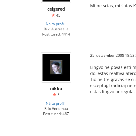
Mi ne scias, mi ŝatas 
ceigered
45
Näita profiili
Riik: Austraalia
Postitused: 4414
25. detsember 2008 18:53.
Lingvo ne povas esti ma
do, estas realtiva afe
Tio ne tre gravas se ĉiu
esceptoj, tradiciaj ner
nikko
estas lingvo neregula.
5
Näita profiili
Riik: Venemaa
Postitused: 467