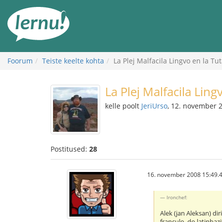
Sisu
juurde
Foorum
Teiste keelte kohta
La Plej Malfacila Lingvo en la T
La Plej Malfacila Lin
kelle poolt
JeriUrso
, 12. november 
Postitused:
28
16. november 2008 15:49.
Ironchef:
Alek (jan Aleksan) dir
franculo, do latinbazi