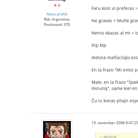
6
Faru kion vi preferas 
Näita profiili
Riik: Argentiina
Ne gravas = Multe gra
Postitused: 370
Nenio okazas al mi = Io
Ktp ktp
Aldona malfacilaĵo est
En la frazo "Mi estos 
Male, en la frazo "Spe
minutoj", same kiel en
Ĉu iu konas pliajn esp
19. november 2008 8:47.2
danielcg: