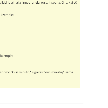
kiel iu ajn alia lingvo: angla, rusa, hispana, ĉina, kaj eĉ
. Ekzemple:
 ekzemple:
esprimo "kvin minutoj" signifas "kvin minutoj", same