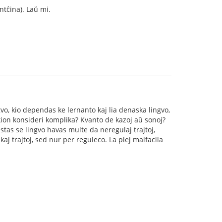
ntĉina). Laŭ mi.
gvo, kio dependas ke lernanto kaj lia denaska lingvo,
kion konsideri komplika? Kvanto de kazoj aŭ sonoj?
e estas se lingvo havas multe da neregulaj trajtoj,
aj trajtoj, sed nur per reguleco. La plej malfacila