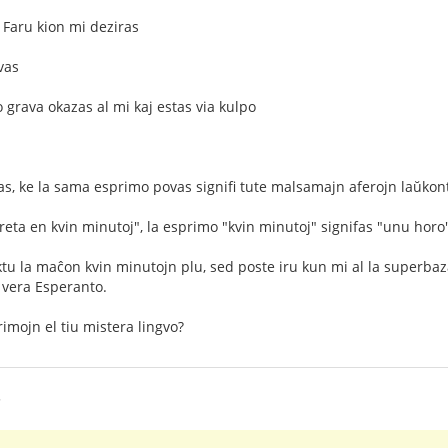
= Faru kion mi deziras
vas
 grava okazas al mi kaj estas via kulpo
as, ke la sama esprimo povas signifi tute malsamajn aferojn laŭkon
preta en kvin minutoj", la esprimo "kvin minutoj" signifas "unu horo
ktu la maĉon kvin minutojn plu, sed poste iru kun mi al la superbaza
 vera Esperanto.
rimojn el tiu mistera lingvo?
5