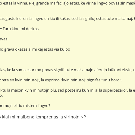
o estas la virina. Plej granda malfacilaĵo estas, ke virina lingvo povas sin maski 
as ĝuste kiel en la lingvo en kiu ili kaŝas, sed la signifoj estas tute malsamaj
 = Faru kion mi deziras
avas
Io grava okazas al mi kaj estas via kulpo
stas, ke la sama esprimo povas signifi tute malsamajn aferojn laŭkontekste,
 preta en kvin minutoj", la esprimo "kvin minutoj" signifas "unu horo".
ektu la maĉon kvin minutojn plu, sed poste iru kun mi al la superbazaro", la 
o.
primojn el tiu mistera lingvo?
 kial mi malbone komprenas la virinojn ;-P