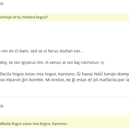
56
primojn el tiu mistera lingvo?
in en ĉi-tiam, sed se vi farus stultan ion...
katoj, se oni ignorus ilin, ili venus al oni kaj ronronus =).
alfacila lingvo estas mia lingvo, Kantono. Ĝi havas NAŬ tonojn (komp
s elparoli ĝin korekte. Mi kredas, ke ĝi estas eĉ pli malfacila por 
06
alfacila lingvo estas mia lingvo, Kantono.