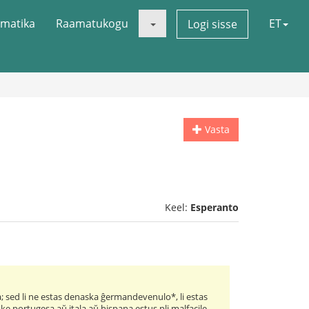
matika
Raamatukogu
ET
Logi sisse
Vasta
Keel:
Esperanto
ila; sed li ne estas denaska ĝermandevenulo*, li estas
s ke portugesa aŭ itala aŭ hispana estus pli malfacile