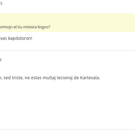
25
primojn el tiu mistera lingvo?
avas kapdoloron!
9
, sed triste, ne estas multaj lecionoj de Kartevala.