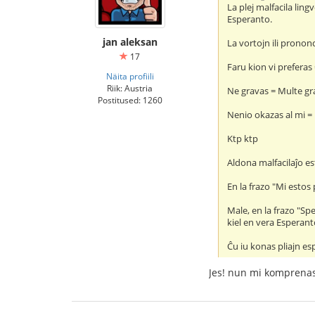
La plej malfacila lingv
Esperanto.
jan aleksan
La vortojn ili prononc
17
Faru kion vi preferas
Näita profiili
Riik: Austria
Ne gravas = Multe gr
Postitused: 1260
Nenio okazas al mi = 
Ktp ktp
Aldona malfacilaĵo e
En la frazo "Mi estos
Male, en la frazo "Sp
kiel en vera Esperant
Ĉu iu konas pliajn es
Jes! nun mi komprenas