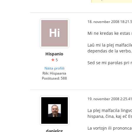
18. november 2008 18:21.
Mi ne kredas ke estas m
Laŭ mi la plej malfacil
dependas de la verbo, d
Hispanio
5
Sed se mi parolas pri ma
Näita profiili
Riik: Hispaania
Postitused: 588
19. november 2008 2:25.4
La plej malfacila lingvo
hispana, ĉina, kaj eĉ E
La vortojn ili prononca
danielcg