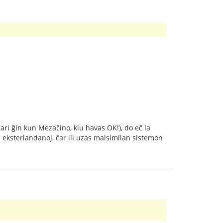
ari ĝin kun Mezaĉino, kiu havas OK!), do eĉ la
la eksterlandanoj, ĉar ili uzas malsimilan sistemon