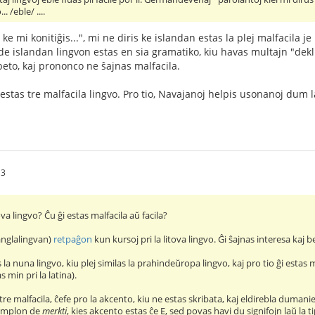
.. /eble/ ....
oj ke mi konitiĝis...", mi ne diris ke islandan estas la plej malfacila
 de islandan lingvon estas en sia gramatiko, kiu havas multajn "deklina
beto, kaj prononco ne ŝajnas malfacila.
 estas tre malfacila lingvo. Pro tio, Navajanoj helpis usonanoj dum
13
ova lingvo? Ĉu ĝi estas malfacila aŭ facila?
(anglalingvan)
retpaĝon
kun kursoj pri la litova lingvo. Ĝi ŝajnas interesa kaj be
s la nuna lingvo, kiu plej similas la prahindeŭropa lingvo, kaj pro tio ĝi estas
 min pri la latina).
re malfacila, ĉefe pro la akcento, kiu ne estas skribata, kaj eldirebla dumanie
zemplon de
merkti
, kies akcento estas ĉe E, sed povas havi du signifojn laŭ la 