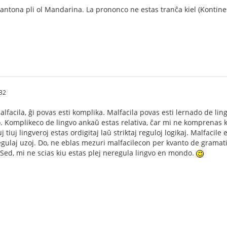
Kantona pli ol Mandarina. La prononco ne estas tranĉa kiel (Kontine
32
lfacila, ĝi povas esti komplika. Malfacila povas esti lernado de lin
ro. Komplikeco de lingvo ankaŭ estas relativa, ĉar mi ne komprenas 
j tiuj lingveroj estas ordigitaj laŭ striktaj reguloj logikaj. Malfacil
egulaj uzoj. Do, ne eblas mezuri malfacilecon per kvanto de gramatik
 Sed, mi ne scias kiu estas plej neregula lingvo en mondo.