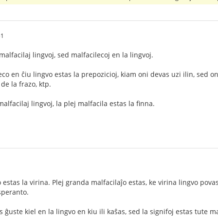
51
alfacilaj lingvoj, sed malfacilecoj en la lingvoj.
eco en ĉiu lingvo estas la prepozicioj, kiam oni devas uzi ilin, sed o
e la frazo, ktp.
lfacilaj lingvoj, la plej malfacila estas la finna.
1
 estas la virina. Plej granda malfacilaĵo estas, ke virina lingvo povas
speranto.
s ĝuste kiel en la lingvo en kiu ili kaŝas, sed la signifoj estas tute