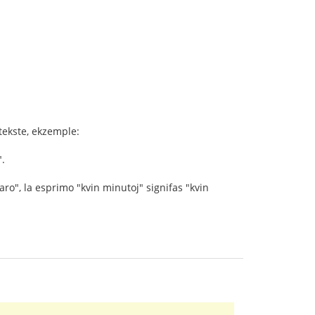
tekste, ekzemple:
".
ro", la esprimo "kvin minutoj" signifas "kvin