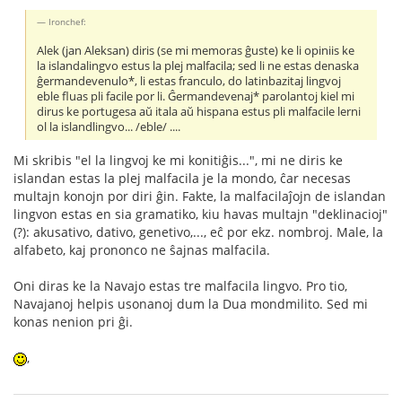
Ironchef:
Alek (jan Aleksan) diris (se mi memoras ĝuste) ke li opiniis ke
la islandalingvo estus la plej malfacila; sed li ne estas denaska
ĝermandevenulo*, li estas franculo, do latinbazitaj lingvoj
eble fluas pli facile por li. Ĝermandevenaj* parolantoj kiel mi
dirus ke portugesa aŭ itala aŭ hispana estus pli malfacile lerni
ol la islandlingvo... /eble/ ....
Mi skribis "el la lingvoj ke mi konitiĝis...", mi ne diris ke
islandan estas la plej malfacila je la mondo, ĉar necesas
multajn konojn por diri ĝin. Fakte, la malfacilaĵojn de islandan
lingvon estas en sia gramatiko, kiu havas multajn "deklinacioj"
(?): akusativo, dativo, genetivo,..., eĉ por ekz. nombroj. Male, la
alfabeto, kaj prononco ne ŝajnas malfacila.
Oni diras ke la Navajo estas tre malfacila lingvo. Pro tio,
Navajanoj helpis usonanoj dum la Dua mondmilito. Sed mi
konas nenion pri ĝi.
,