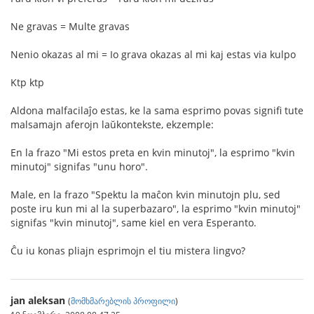
Ne gravas = Multe gravas
Nenio okazas al mi = Io grava okazas al mi kaj estas via kulpo
Ktp ktp
Aldona malfacilaĵo estas, ke la sama esprimo povas signifi tute
malsamajn aferojn laŭkontekste, ekzemple:
En la frazo "Mi estos preta en kvin minutoj", la esprimo "kvin
minutoj" signifas "unu horo".
Male, en la frazo "Spektu la maĉon kvin minutojn plu, sed
poste iru kun mi al la superbazaro", la esprimo "kvin minutoj"
signifas "kvin minutoj", same kiel en vera Esperanto.
Ĉu iu konas pliajn esprimojn el tiu mistera lingvo?
jan aleksan
(
მომხმარებლის პროფილი
)