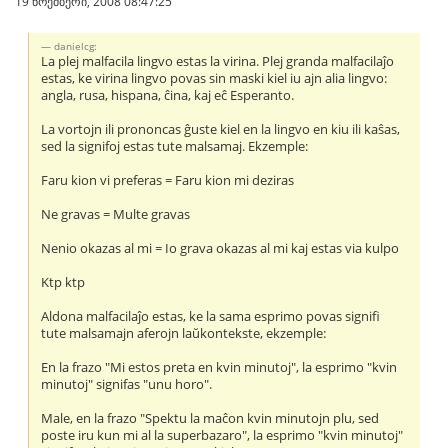
19 ნოემბერი, 2008 08:47:25
danielcg:
La plej malfacila lingvo estas la virina. Plej granda malfacilaĵo
estas, ke virina lingvo povas sin maski kiel iu ajn alia lingvo:
angla, rusa, hispana, ĉina, kaj eĉ Esperanto.
La vortojn ili prononcas ĝuste kiel en la lingvo en kiu ili kaŝas,
sed la signifoj estas tute malsamaj. Ekzemple:
Faru kion vi preferas = Faru kion mi deziras
Ne gravas = Multe gravas
Nenio okazas al mi = Io grava okazas al mi kaj estas via kulpo
Ktp ktp
Aldona malfacilaĵo estas, ke la sama esprimo povas signifi
tute malsamajn aferojn laŭkontekste, ekzemple:
En la frazo "Mi estos preta en kvin minutoj", la esprimo "kvin
minutoj" signifas "unu horo".
Male, en la frazo "Spektu la maĉon kvin minutojn plu, sed
poste iru kun mi al la superbazaro", la esprimo "kvin minutoj"