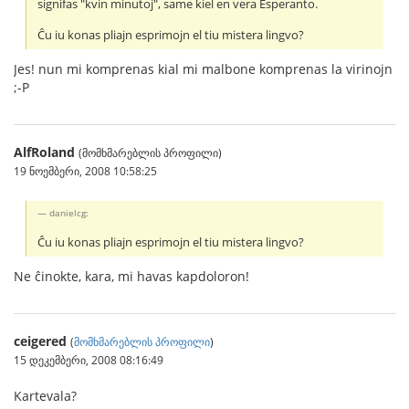
signifas "kvin minutoj", same kiel en vera Esperanto.
Ĉu iu konas pliajn esprimojn el tiu mistera lingvo?
Jes! nun mi komprenas kial mi malbone komprenas la virinojn
;-P
AlfRoland
(მომხმარებლის პროფილი)
19 ნოემბერი, 2008 10:58:25
danielcg:
Ĉu iu konas pliajn esprimojn el tiu mistera lingvo?
Ne ĉinokte, kara, mi havas kapdoloron!
ceigered
(
მომხმარებლის პროფილი
)
15 დეკემბერი, 2008 08:16:49
Kartevala?