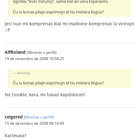
signifas "kvin minutoj", same kiel en vera Esperanto.
Ĉu iu konas pliajn esprimojn el tiu mistera lingvo?
Jes! nun mi komprenas kial mi malbone komprenas la virinojn
;-P
AlfRoland
(Mostrar o perfil)
19 de novembro de 2008 10:58:25
danielcg:
Ĉu iu konas pliajn esprimojn el tiu mistera lingvo?
Ne ĉinokte, kara, mi havas kapdoloron!
ceigered
(
Mostrar o perfil
)
15 de dezembro de 2008 08:16:49
Kartevala?