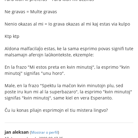
Ne gravas = Multe gravas
Nenio okazas al mi = Io grava okazas al mi kaj estas via kulpo
Ktp ktp
Aldona malfacilaĵo estas, ke la sama esprimo povas signifi tute
malsamajn aferojn laŭkontekste, ekzemple:
En la frazo "Mi estos preta en kvin minutoj", la esprimo "kvin
minutoj" signifas "unu horo".
Male, en la frazo "Spektu la maĉon kvin minutojn plu, sed
poste iru kun mi al la superbazaro", la esprimo "kvin minutoj"
signifas "kvin minutoj", same kiel en vera Esperanto.
Ĉu iu konas pliajn esprimojn el tiu mistera lingvo?
jan aleksan
(
Mostrar o perfil
)