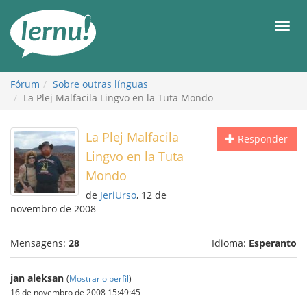
Ir
ao
Men
conteúdo
Fórum
Sobre outras línguas
La Plej Malfacila Lingvo en la Tuta Mondo
La Plej Malfacila
Responder
Lingvo en la Tuta
Mondo
de
JeriUrso
, 12 de
novembro de 2008
Mensagens:
28
Idioma:
Esperanto
jan aleksan
(
Mostrar o perfil
)
16 de novembro de 2008 15:49:45