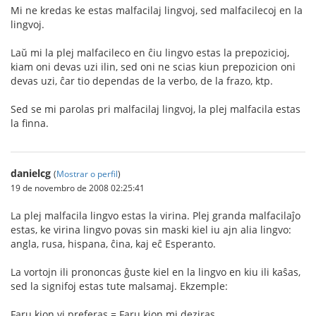
Mi ne kredas ke estas malfacilaj lingvoj, sed malfacilecoj en la
lingvoj.
Laŭ mi la plej malfacileco en ĉiu lingvo estas la prepozicioj,
kiam oni devas uzi ilin, sed oni ne scias kiun prepozicion oni
devas uzi, ĉar tio dependas de la verbo, de la frazo, ktp.
Sed se mi parolas pri malfacilaj lingvoj, la plej malfacila estas
la finna.
danielcg
(
Mostrar o perfil
)
19 de novembro de 2008 02:25:41
La plej malfacila lingvo estas la virina. Plej granda malfacilaĵo
estas, ke virina lingvo povas sin maski kiel iu ajn alia lingvo:
angla, rusa, hispana, ĉina, kaj eĉ Esperanto.
La vortojn ili prononcas ĝuste kiel en la lingvo en kiu ili kaŝas,
sed la signifoj estas tute malsamaj. Ekzemple:
Faru kion vi preferas = Faru kion mi deziras