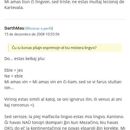
Mi amas tiun ĉi lingvon, sed triste, ne estas multaj lecionoj de
Kartevala.
DarthMau
(
Mostrar o perfil
)
15 de dezembro de 2008 10:55:56
Ĉu iu konas pliajn esprimojn el tiu mistera lingvo?
Do... estas kelkaj plu:
Eble = jes
Ne = eble
Mi amas vin = Mi amas vin en ĉi-tiam, sed se vi farus stultan
ion...
Virinoj estas simili al katoj, se oni ignorus ilin, ili venus al oni
kaj ronronus =).
Sed serioze, la plej malfacila lingvo estas mia lingvo, Kantono.
Ĝi havas NAŬ tonojn (kompari ĝin kun Mezaĉino, kiu havas
OK!), do eĉ la kontinentaĉinoj ne povas elparoli ĝin korekte. Mi