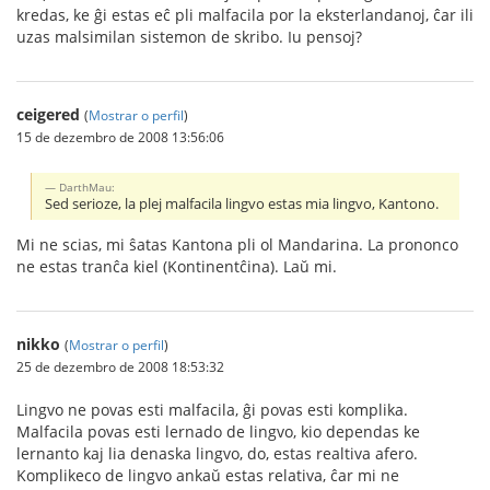
kredas, ke ĝi estas eĉ pli malfacila por la eksterlandanoj, ĉar ili
uzas malsimilan sistemon de skribo. Iu pensoj?
ceigered
(
Mostrar o perfil
)
15 de dezembro de 2008 13:56:06
DarthMau:
Sed serioze, la plej malfacila lingvo estas mia lingvo, Kantono.
Mi ne scias, mi ŝatas Kantona pli ol Mandarina. La prononco
ne estas tranĉa kiel (Kontinentĉina). Laŭ mi.
nikko
(
Mostrar o perfil
)
25 de dezembro de 2008 18:53:32
Lingvo ne povas esti malfacila, ĝi povas esti komplika.
Malfacila povas esti lernado de lingvo, kio dependas ke
lernanto kaj lia denaska lingvo, do, estas realtiva afero.
Komplikeco de lingvo ankaŭ estas relativa, ĉar mi ne