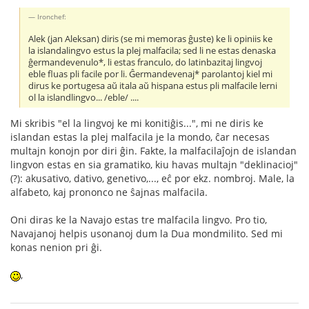
Ironchef:
Alek (jan Aleksan) diris (se mi memoras ĝuste) ke li opiniis ke
la islandalingvo estus la plej malfacila; sed li ne estas denaska
ĝermandevenulo*, li estas franculo, do latinbazitaj lingvoj
eble fluas pli facile por li. Ĝermandevenaj* parolantoj kiel mi
dirus ke portugesa aŭ itala aŭ hispana estus pli malfacile lerni
ol la islandlingvo... /eble/ ....
Mi skribis "el la lingvoj ke mi konitiĝis...", mi ne diris ke
islandan estas la plej malfacila je la mondo, ĉar necesas
multajn konojn por diri ĝin. Fakte, la malfacilaĵojn de islandan
lingvon estas en sia gramatiko, kiu havas multajn "deklinacioj"
(?): akusativo, dativo, genetivo,..., eĉ por ekz. nombroj. Male, la
alfabeto, kaj prononco ne ŝajnas malfacila.
Oni diras ke la Navajo estas tre malfacila lingvo. Pro tio,
Navajanoj helpis usonanoj dum la Dua mondmilito. Sed mi
konas nenion pri ĝi.
,