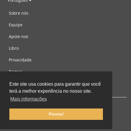
Português
Sobre nós
Equipe
Apoie-nos
Libro
Privacidade
Regras
Contacte-nos
Este site usa cookies para garantir que você
terá a melhor experiência no nosso site.
Mais informações
Pronto!
© 2002-2026 lernu.net |
Impressum