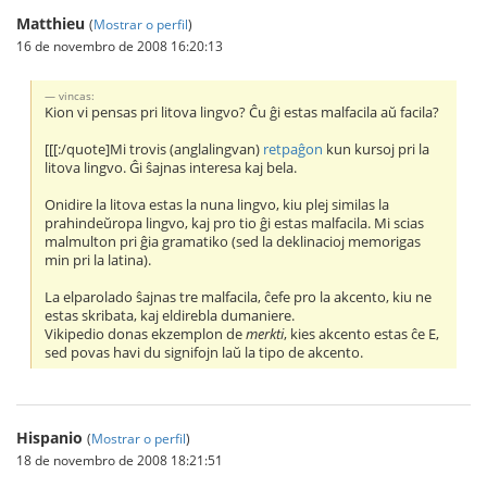
Matthieu
(
Mostrar o perfil
)
16 de novembro de 2008 16:20:13
vincas:
Kion vi pensas pri litova lingvo? Ĉu ĝi estas malfacila aŭ facila?
[[[:/quote]Mi trovis (anglalingvan)
retpaĝon
kun kursoj pri la
litova lingvo. Ĝi ŝajnas interesa kaj bela.
Onidire la litova estas la nuna lingvo, kiu plej similas la
prahindeŭropa lingvo, kaj pro tio ĝi estas malfacila. Mi scias
malmulton pri ĝia gramatiko (sed la deklinacioj memorigas
min pri la latina).
La elparolado ŝajnas tre malfacila, ĉefe pro la akcento, kiu ne
estas skribata, kaj eldirebla dumaniere.
Vikipedio donas ekzemplon de
merkti
, kies akcento estas ĉe E,
sed povas havi du signifojn laŭ la tipo de akcento.
Hispanio
(
Mostrar o perfil
)
18 de novembro de 2008 18:21:51