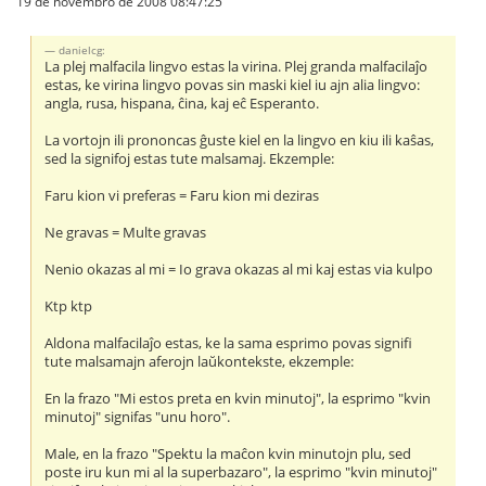
19 de novembro de 2008 08:47:25
danielcg:
La plej malfacila lingvo estas la virina. Plej granda malfacilaĵo
estas, ke virina lingvo povas sin maski kiel iu ajn alia lingvo:
angla, rusa, hispana, ĉina, kaj eĉ Esperanto.
La vortojn ili prononcas ĝuste kiel en la lingvo en kiu ili kaŝas,
sed la signifoj estas tute malsamaj. Ekzemple:
Faru kion vi preferas = Faru kion mi deziras
Ne gravas = Multe gravas
Nenio okazas al mi = Io grava okazas al mi kaj estas via kulpo
Ktp ktp
Aldona malfacilaĵo estas, ke la sama esprimo povas signifi
tute malsamajn aferojn laŭkontekste, ekzemple:
En la frazo "Mi estos preta en kvin minutoj", la esprimo "kvin
minutoj" signifas "unu horo".
Male, en la frazo "Spektu la maĉon kvin minutojn plu, sed
poste iru kun mi al la superbazaro", la esprimo "kvin minutoj"