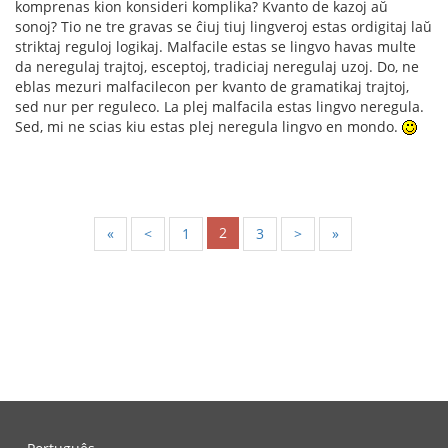
komprenas kion konsideri komplika? Kvanto de kazoj aŭ
sonoj? Tio ne tre gravas se ĉiuj tiuj lingveroj estas ordigitaj laŭ
striktaj reguloj logikaj. Malfacile estas se lingvo havas multe
da neregulaj trajtoj, esceptoj, tradiciaj neregulaj uzoj. Do, ne
eblas mezuri malfacilecon per kvanto de gramatikaj trajtoj,
sed nur per reguleco. La plej malfacila estas lingvo neregula.
Sed, mi ne scias kiu estas plej neregula lingvo en mondo.
2
«
<
1
3
>
»