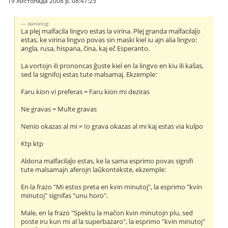
19 листопада 2008 р. 08:47:25
danielcg:
La plej malfacila lingvo estas la virina. Plej granda malfacilaĵo
estas, ke virina lingvo povas sin maski kiel iu ajn alia lingvo:
angla, rusa, hispana, ĉina, kaj eĉ Esperanto.
La vortojn ili prononcas ĝuste kiel en la lingvo en kiu ili kaŝas,
sed la signifoj estas tute malsamaj. Ekzemple:
Faru kion vi preferas = Faru kion mi deziras
Ne gravas = Multe gravas
Nenio okazas al mi = Io grava okazas al mi kaj estas via kulpo
Ktp ktp
Aldona malfacilaĵo estas, ke la sama esprimo povas signifi
tute malsamajn aferojn laŭkontekste, ekzemple:
En la frazo "Mi estos preta en kvin minutoj", la esprimo "kvin
minutoj" signifas "unu horo".
Male, en la frazo "Spektu la maĉon kvin minutojn plu, sed
poste iru kun mi al la superbazaro", la esprimo "kvin minutoj"