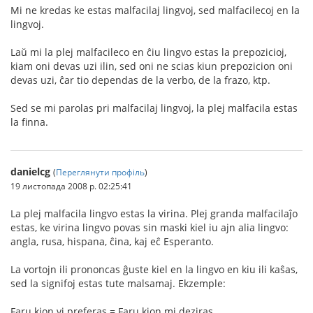
Mi ne kredas ke estas malfacilaj lingvoj, sed malfacilecoj en la
lingvoj.
Laŭ mi la plej malfacileco en ĉiu lingvo estas la prepozicioj,
kiam oni devas uzi ilin, sed oni ne scias kiun prepozicion oni
devas uzi, ĉar tio dependas de la verbo, de la frazo, ktp.
Sed se mi parolas pri malfacilaj lingvoj, la plej malfacila estas
la finna.
danielcg
(
Переглянути профіль
)
19 листопада 2008 р. 02:25:41
La plej malfacila lingvo estas la virina. Plej granda malfacilaĵo
estas, ke virina lingvo povas sin maski kiel iu ajn alia lingvo:
angla, rusa, hispana, ĉina, kaj eĉ Esperanto.
La vortojn ili prononcas ĝuste kiel en la lingvo en kiu ili kaŝas,
sed la signifoj estas tute malsamaj. Ekzemple:
Faru kion vi preferas = Faru kion mi deziras