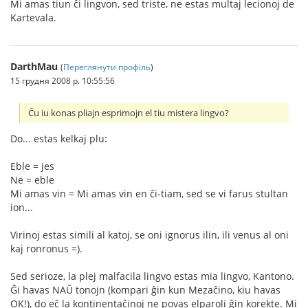
Mi amas tiun ĉi lingvon, sed triste, ne estas multaj lecionoj de
Kartevala.
DarthMau
(
Переглянути профіль
)
15 грудня 2008 р. 10:55:56
Ĉu iu konas pliajn esprimojn el tiu mistera lingvo?
Do... estas kelkaj plu:
Eble = jes
Ne = eble
Mi amas vin = Mi amas vin en ĉi-tiam, sed se vi farus stultan
ion...
Virinoj estas simili al katoj, se oni ignorus ilin, ili venus al oni
kaj ronronus =).
Sed serioze, la plej malfacila lingvo estas mia lingvo, Kantono.
Ĝi havas NAŬ tonojn (kompari ĝin kun Mezaĉino, kiu havas
OK!), do eĉ la kontinentaĉinoj ne povas elparoli ĝin korekte. Mi