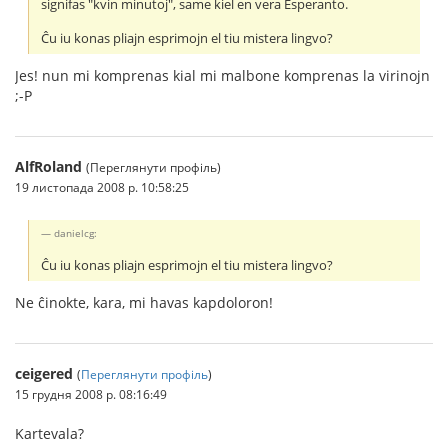
signifas "kvin minutoj", same kiel en vera Esperanto.
Ĉu iu konas pliajn esprimojn el tiu mistera lingvo?
Jes! nun mi komprenas kial mi malbone komprenas la virinojn
;-P
AlfRoland
(Переглянути профіль)
19 листопада 2008 р. 10:58:25
danielcg:
Ĉu iu konas pliajn esprimojn el tiu mistera lingvo?
Ne ĉinokte, kara, mi havas kapdoloron!
ceigered
(
Переглянути профіль
)
15 грудня 2008 р. 08:16:49
Kartevala?