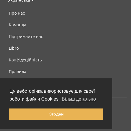
Українська
Про нас
Команда
Підтримайте нас
Libro
Конфідеційність
Правила
Контакти
Ця вебсторінка використовує для своєї
роботи файли Cookies.
Більш детально
Згоден
© 2002-2026 lernu.net |
Impressum