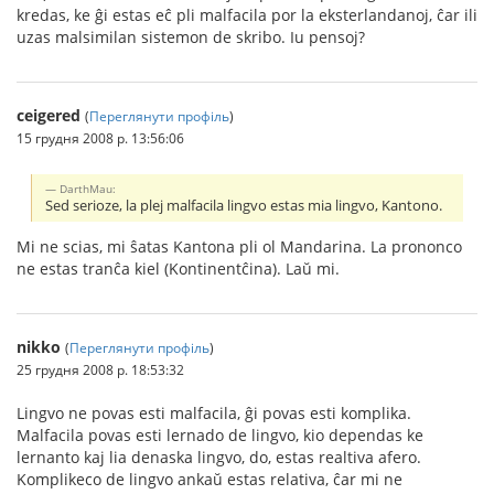
kredas, ke ĝi estas eĉ pli malfacila por la eksterlandanoj, ĉar ili
uzas malsimilan sistemon de skribo. Iu pensoj?
ceigered
(
Переглянути профіль
)
15 грудня 2008 р. 13:56:06
DarthMau:
Sed serioze, la plej malfacila lingvo estas mia lingvo, Kantono.
Mi ne scias, mi ŝatas Kantona pli ol Mandarina. La prononco
ne estas tranĉa kiel (Kontinentĉina). Laŭ mi.
nikko
(
Переглянути профіль
)
25 грудня 2008 р. 18:53:32
Lingvo ne povas esti malfacila, ĝi povas esti komplika.
Malfacila povas esti lernado de lingvo, kio dependas ke
lernanto kaj lia denaska lingvo, do, estas realtiva afero.
Komplikeco de lingvo ankaŭ estas relativa, ĉar mi ne