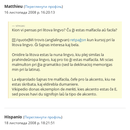
Matthieu
(
Переглянути профіль
)
16 листопада 2008 р. 16:20:13
vincas:
Kion vi pensas pri litova lingvo? Ĉu ĝi estas malfacila aŭ facila?
[[[:/quote]Mi trovis (anglalingvan)
retpaĝon
kun kursoj pri la
litova lingvo. Ĝi ŝajnas interesa kaj bela.
Onidire la litova estas la nuna lingvo, kiu plej similas la
prahindeŭropa lingvo, kaj pro tio ĝi estas malfacila. Mi scias
malmulton pri ĝia gramatiko (sed la deklinacioj memorigas
min pri la latina).
La elparolado ŝajnas tre malfacila, ĉefe pro la akcento, kiu ne
estas skribata, kaj eldirebla dumaniere.
Vikipedio donas ekzemplon de
merkti
, kies akcento estas ĉe E,
sed povas havi du signifojn laŭ la tipo de akcento.
Hispanio
(
Переглянути профіль
)
18 листопада 2008 р. 18:21:51