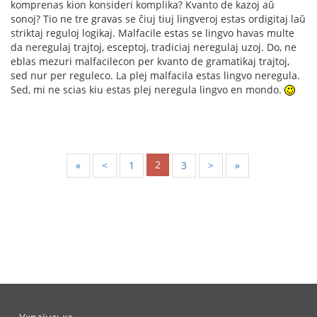
komprenas kion konsideri komplika? Kvanto de kazoj aŭ
sonoj? Tio ne tre gravas se ĉiuj tiuj lingveroj estas ordigitaj laŭ
striktaj reguloj logikaj. Malfacile estas se lingvo havas multe
da neregulaj trajtoj, esceptoj, tradiciaj neregulaj uzoj. Do, ne
eblas mezuri malfacilecon per kvanto de gramatikaj trajtoj,
sed nur per reguleco. La plej malfacila estas lingvo neregula.
Sed, mi ne scias kiu estas plej neregula lingvo en mondo.
2
«
<
1
3
>
»