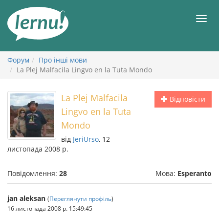
До
змісту
Мен
Форум
Про інші мови
La Plej Malfacila Lingvo en la Tuta Mondo
La Plej Malfacila
Відповісти
Lingvo en la Tuta
Mondo
від
JeriUrso
, 12
листопада 2008 р.
Повідомлення:
28
Мова:
Esperanto
jan aleksan
(
Переглянути профіль
)
16 листопада 2008 р. 15:49:45