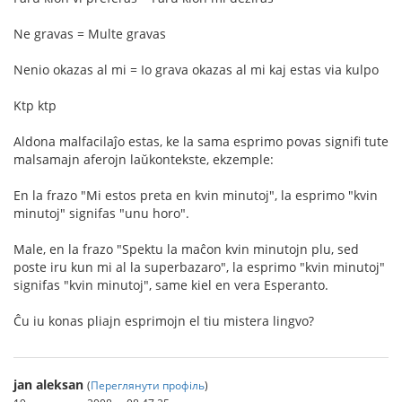
Ne gravas = Multe gravas
Nenio okazas al mi = Io grava okazas al mi kaj estas via kulpo
Ktp ktp
Aldona malfacilaĵo estas, ke la sama esprimo povas signifi tute
malsamajn aferojn laŭkontekste, ekzemple:
En la frazo "Mi estos preta en kvin minutoj", la esprimo "kvin
minutoj" signifas "unu horo".
Male, en la frazo "Spektu la maĉon kvin minutojn plu, sed
poste iru kun mi al la superbazaro", la esprimo "kvin minutoj"
signifas "kvin minutoj", same kiel en vera Esperanto.
Ĉu iu konas pliajn esprimojn el tiu mistera lingvo?
jan aleksan
(
Переглянути профіль
)