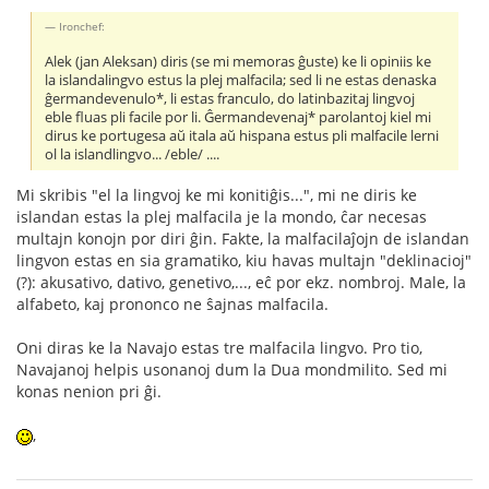
Ironchef:
Alek (jan Aleksan) diris (se mi memoras ĝuste) ke li opiniis ke
la islandalingvo estus la plej malfacila; sed li ne estas denaska
ĝermandevenulo*, li estas franculo, do latinbazitaj lingvoj
eble fluas pli facile por li. Ĝermandevenaj* parolantoj kiel mi
dirus ke portugesa aŭ itala aŭ hispana estus pli malfacile lerni
ol la islandlingvo... /eble/ ....
Mi skribis "el la lingvoj ke mi konitiĝis...", mi ne diris ke
islandan estas la plej malfacila je la mondo, ĉar necesas
multajn konojn por diri ĝin. Fakte, la malfacilaĵojn de islandan
lingvon estas en sia gramatiko, kiu havas multajn "deklinacioj"
(?): akusativo, dativo, genetivo,..., eĉ por ekz. nombroj. Male, la
alfabeto, kaj prononco ne ŝajnas malfacila.
Oni diras ke la Navajo estas tre malfacila lingvo. Pro tio,
Navajanoj helpis usonanoj dum la Dua mondmilito. Sed mi
konas nenion pri ĝi.
,