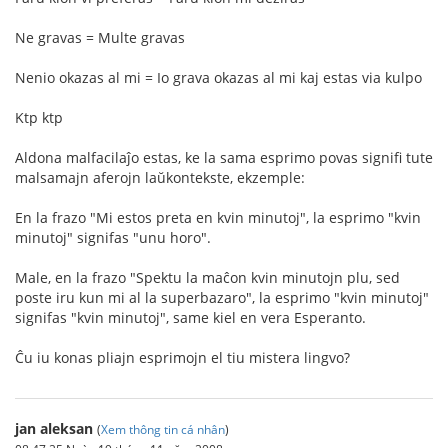
Ne gravas = Multe gravas
Nenio okazas al mi = Io grava okazas al mi kaj estas via kulpo
Ktp ktp
Aldona malfacilaĵo estas, ke la sama esprimo povas signifi tute
malsamajn aferojn laŭkontekste, ekzemple:
En la frazo "Mi estos preta en kvin minutoj", la esprimo "kvin
minutoj" signifas "unu horo".
Male, en la frazo "Spektu la maĉon kvin minutojn plu, sed
poste iru kun mi al la superbazaro", la esprimo "kvin minutoj"
signifas "kvin minutoj", same kiel en vera Esperanto.
Ĉu iu konas pliajn esprimojn el tiu mistera lingvo?
jan aleksan
(
Xem thông tin cá nhân
)