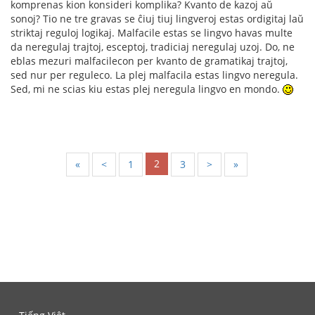
komprenas kion konsideri komplika? Kvanto de kazoj aŭ
sonoj? Tio ne tre gravas se ĉiuj tiuj lingveroj estas ordigitaj laŭ
striktaj reguloj logikaj. Malfacile estas se lingvo havas multe
da neregulaj trajtoj, esceptoj, tradiciaj neregulaj uzoj. Do, ne
eblas mezuri malfacilecon per kvanto de gramatikaj trajtoj,
sed nur per reguleco. La plej malfacila estas lingvo neregula.
Sed, mi ne scias kiu estas plej neregula lingvo en mondo.
2
«
<
1
3
>
»