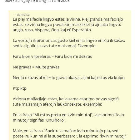
08:47:25 Ngày 19 tháng 11 năm 2008
danielcg:
La plej malfacila lingvo estas la virina. Plej granda malfacilaĵo
estas, ke virina lingvo povas sin maski kiel iu ajn alia lingvo:
angla, rusa, hispana, ĉina, kaj eĉ Esperanto.
La vortojn ili prononcas ĝuste kiel en la lingvo en kiu ili kaŝas,
sed la signifoj estas tute malsamaj. Ekzemple:
Faru kion vi preferas = Faru kion mi deziras
Ne gravas = Multe gravas
Nenio okazas al mi = Io grava okazas al mi kaj estas via kulpo
Ktp ktp
Aldona malfacilaĵo estas, ke la sama esprimo povas signifi
tute malsamajn aferojn laŭkontekste, ekzemple:
En la frazo "Mi estos preta en kvin minutoj", la esprimo "kvin
minutoj" signifas "unu horo".
Male, en la frazo "Spektu la maĉon kvin minutojn plu, sed
poste iru kun mi al la superbazaro", la esprimo "kvin minutoj"