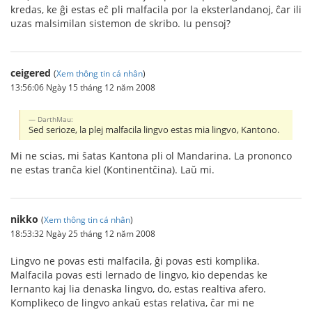
kredas, ke ĝi estas eĉ pli malfacila por la eksterlandanoj, ĉar ili
uzas malsimilan sistemon de skribo. Iu pensoj?
ceigered
(
Xem thông tin cá nhân
)
13:56:06 Ngày 15 tháng 12 năm 2008
DarthMau:
Sed serioze, la plej malfacila lingvo estas mia lingvo, Kantono.
Mi ne scias, mi ŝatas Kantona pli ol Mandarina. La prononco
ne estas tranĉa kiel (Kontinentĉina). Laŭ mi.
nikko
(
Xem thông tin cá nhân
)
18:53:32 Ngày 25 tháng 12 năm 2008
Lingvo ne povas esti malfacila, ĝi povas esti komplika.
Malfacila povas esti lernado de lingvo, kio dependas ke
lernanto kaj lia denaska lingvo, do, estas realtiva afero.
Komplikeco de lingvo ankaŭ estas relativa, ĉar mi ne