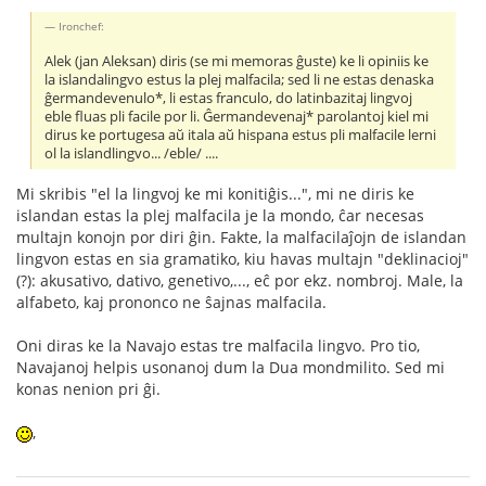
Ironchef:
Alek (jan Aleksan) diris (se mi memoras ĝuste) ke li opiniis ke
la islandalingvo estus la plej malfacila; sed li ne estas denaska
ĝermandevenulo*, li estas franculo, do latinbazitaj lingvoj
eble fluas pli facile por li. Ĝermandevenaj* parolantoj kiel mi
dirus ke portugesa aŭ itala aŭ hispana estus pli malfacile lerni
ol la islandlingvo... /eble/ ....
Mi skribis "el la lingvoj ke mi konitiĝis...", mi ne diris ke
islandan estas la plej malfacila je la mondo, ĉar necesas
multajn konojn por diri ĝin. Fakte, la malfacilaĵojn de islandan
lingvon estas en sia gramatiko, kiu havas multajn "deklinacioj"
(?): akusativo, dativo, genetivo,..., eĉ por ekz. nombroj. Male, la
alfabeto, kaj prononco ne ŝajnas malfacila.
Oni diras ke la Navajo estas tre malfacila lingvo. Pro tio,
Navajanoj helpis usonanoj dum la Dua mondmilito. Sed mi
konas nenion pri ĝi.
,