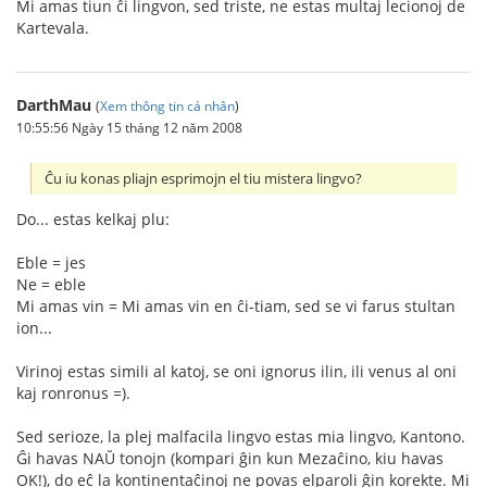
Mi amas tiun ĉi lingvon, sed triste, ne estas multaj lecionoj de
Kartevala.
DarthMau
(
Xem thông tin cá nhân
)
10:55:56 Ngày 15 tháng 12 năm 2008
Ĉu iu konas pliajn esprimojn el tiu mistera lingvo?
Do... estas kelkaj plu:
Eble = jes
Ne = eble
Mi amas vin = Mi amas vin en ĉi-tiam, sed se vi farus stultan
ion...
Virinoj estas simili al katoj, se oni ignorus ilin, ili venus al oni
kaj ronronus =).
Sed serioze, la plej malfacila lingvo estas mia lingvo, Kantono.
Ĝi havas NAŬ tonojn (kompari ĝin kun Mezaĉino, kiu havas
OK!), do eĉ la kontinentaĉinoj ne povas elparoli ĝin korekte. Mi