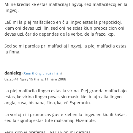
Mi ne kredas ke estas malfacilaj lingvoj, sed malfacilecoj en la
lingvoj.
Laŭ mi la plej malfacileco en ĉiu lingvo estas la prepozicioj,
kiam oni devas uzi ilin, sed oni ne scias kiun prepozicion oni
devas uzi, ĉar tio dependas de la verbo, de la frazo, ktp.
Sed se mi parolas pri malfacilaj lingvoj, la plej malfacila estas
la finna.
danielcg
(
Xem thông tin cá nhân
)
02:25:41 Ngày 19 tháng 11 năm 2008
La plej malfacila lingvo estas la virina. Plej granda malfacilaĵo
estas, ke virina lingvo povas sin maski kiel iu ajn alia lingvo:
angla, rusa, hispana, ĉina, kaj eĉ Esperanto.
La vortojn ili prononcas ĝuste kiel en la lingvo en kiu ili kaŝas,
sed la signifoj estas tute malsamaj. Ekzemple:
Faru kion vi preferas = Faru kion mi deziras