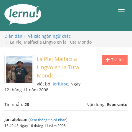
Đi
đến
Men
phần
nội
dung
Diễn đàn
Về các ngôn ngữ khác
La Plej Malfacila Lingvo en la Tuta Mondo
La Plej Malfacila
Trả lời
Lingvo en la Tuta
Mondo
viết bởi
JeriUrso
, Ngày
12 tháng 11 năm 2008
Tin nhắn:
28
Nội dung:
Esperanto
jan aleksan
(
Xem thông tin cá nhân
)
15:49:45 Ngày 16 tháng 11 năm 2008