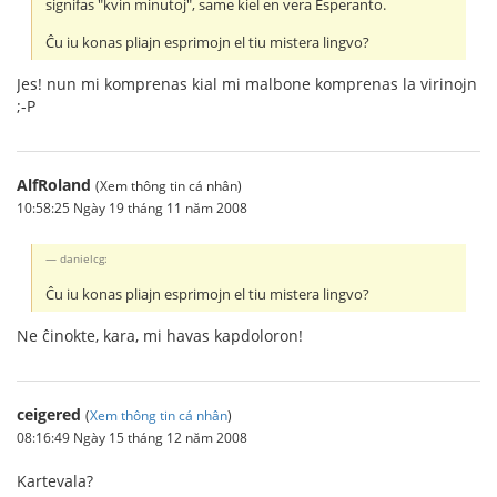
signifas "kvin minutoj", same kiel en vera Esperanto.
Ĉu iu konas pliajn esprimojn el tiu mistera lingvo?
Jes! nun mi komprenas kial mi malbone komprenas la virinojn
;-P
AlfRoland
(Xem thông tin cá nhân)
10:58:25 Ngày 19 tháng 11 năm 2008
danielcg:
Ĉu iu konas pliajn esprimojn el tiu mistera lingvo?
Ne ĉinokte, kara, mi havas kapdoloron!
ceigered
(
Xem thông tin cá nhân
)
08:16:49 Ngày 15 tháng 12 năm 2008
Kartevala?