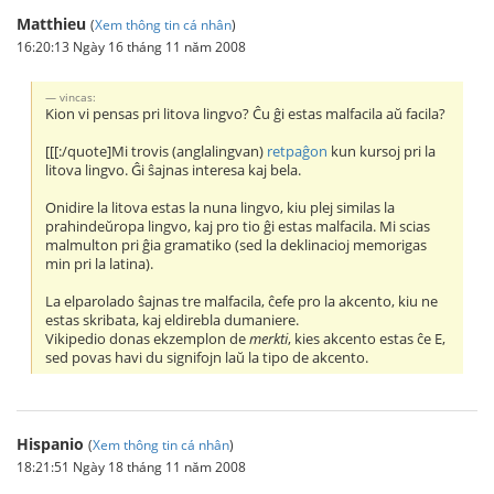
Matthieu
(
Xem thông tin cá nhân
)
16:20:13 Ngày 16 tháng 11 năm 2008
vincas:
Kion vi pensas pri litova lingvo? Ĉu ĝi estas malfacila aŭ facila?
[[[:/quote]Mi trovis (anglalingvan)
retpaĝon
kun kursoj pri la
litova lingvo. Ĝi ŝajnas interesa kaj bela.
Onidire la litova estas la nuna lingvo, kiu plej similas la
prahindeŭropa lingvo, kaj pro tio ĝi estas malfacila. Mi scias
malmulton pri ĝia gramatiko (sed la deklinacioj memorigas
min pri la latina).
La elparolado ŝajnas tre malfacila, ĉefe pro la akcento, kiu ne
estas skribata, kaj eldirebla dumaniere.
Vikipedio donas ekzemplon de
merkti
, kies akcento estas ĉe E,
sed povas havi du signifojn laŭ la tipo de akcento.
Hispanio
(
Xem thông tin cá nhân
)
18:21:51 Ngày 18 tháng 11 năm 2008