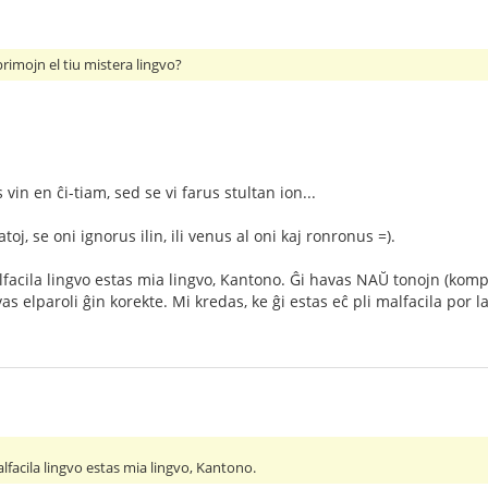
primojn el tiu mistera lingvo?
in en ĉi-tiam, sed se vi farus stultan ion...
katoj, se oni ignorus ilin, ili venus al oni kaj ronronus =).
alfacila lingvo estas mia lingvo, Kantono. Ĝi havas NAŬ tonojn (komp
s elparoli ĝin korekte. Mi kredas, ke ĝi estas eĉ pli malfacila por 
alfacila lingvo estas mia lingvo, Kantono.