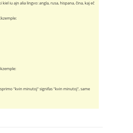
kiel iu ajn alia lingvo: angla, rusa, hispana, ĉina, kaj eĉ
. Ekzemple:
 ekzemple:
esprimo "kvin minutoj" signifas "kvin minutoj", same