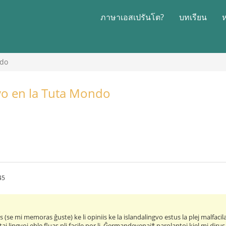
ภาษาเอสเปรันโต?
บทเรียน
ndo
gvo en la Tuta Mondo
45
is (se mi memoras ĝuste) ke li opiniis ke la islandalingvo estus la plej malfac
taj lingvoj eble fluas pli facile por li. Ĝermandevenaj* parolantoj kiel mi diru