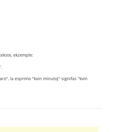
tekste, ekzemple:
".
ro", la esprimo "kvin minutoj" signifas "kvin