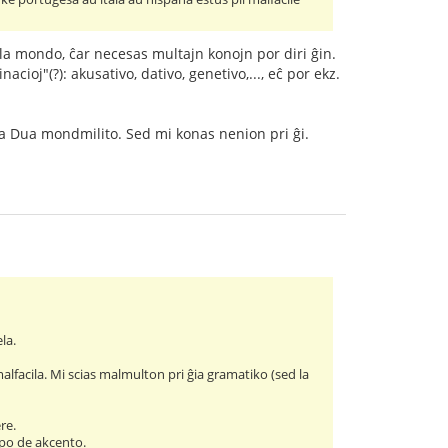
 je la mondo, ĉar necesas multajn konojn por diri ĝin.
cioj"(?): akusativo, dativo, genetivo,..., eĉ por ekz.
 la Dua mondmilito. Sed mi konas nenion pri ĝi.
la.
 malfacila. Mi scias malmulton pri ĝia gramatiko (sed la
re.
tipo de akcento.