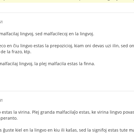
51
alfacilaj lingvoj, sed malfacilecoj en la lingvoj.
eco en ĉiu lingvo estas la prepozicioj, kiam oni devas uzi ilin, sed o
e la frazo, ktp.
lfacilaj lingvoj, la plej malfacila estas la finna.
41
 estas la virina. Plej granda malfacilaĵo estas, ke virina lingvo povas
speranto.
s ĝuste kiel en la lingvo en kiu ili kaŝas, sed la signifoj estas tute