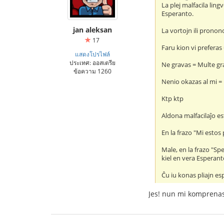
La plej malfacila lingv
Esperanto.
jan aleksan
La vortojn ili prononc
17
Faru kion vi preferas
แสดงโปรไฟล์
ประเทศ: ออสเตรีย
Ne gravas = Multe gr
ข้อความ 1260
Nenio okazas al mi = 
Ktp ktp
Aldona malfacilaĵo e
En la frazo "Mi estos
Male, en la frazo "Sp
kiel en vera Esperant
Ĉu iu konas pliajn es
Jes! nun mi komprenas