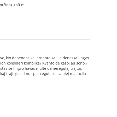
ntĉina). Laŭ mi.
gvo, kio dependas ke lernanto kaj lia denaska lingvo,
kion konsideri komplika? Kvanto de kazoj aŭ sonoj?
e estas se lingvo havas multe da neregulaj trajtoj,
aj trajtoj, sed nur per reguleco. La plej malfacila