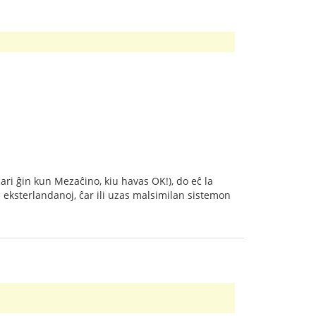
ari ĝin kun Mezaĉino, kiu havas OK!), do eĉ la
la eksterlandanoj, ĉar ili uzas malsimilan sistemon