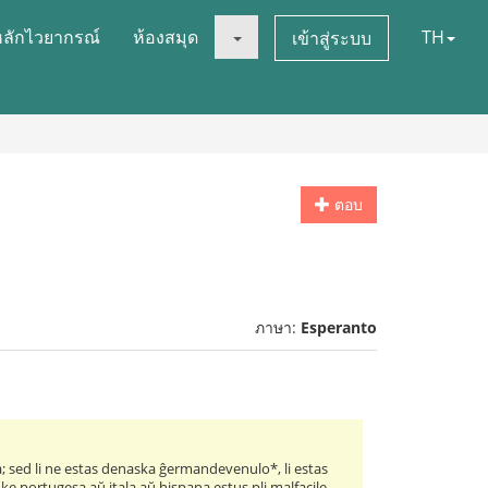
หลักไวยากรณ์
ห้องสมุด
TH
เข้าสู่ระบบ
ตอบ
ภาษา:
Esperanto
ila; sed li ne estas denaska ĝermandevenulo*, li estas
s ke portugesa aŭ itala aŭ hispana estus pli malfacile