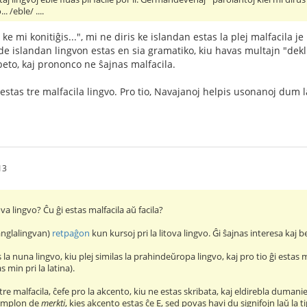
.. /eble/ ....
oj ke mi konitiĝis...", mi ne diris ke islandan estas la plej malfacila
 de islandan lingvon estas en sia gramatiko, kiu havas multajn "deklina
beto, kaj prononco ne ŝajnas malfacila.
 estas tre malfacila lingvo. Pro tio, Navajanoj helpis usonanoj dum
13
ova lingvo? Ĉu ĝi estas malfacila aŭ facila?
(anglalingvan)
retpaĝon
kun kursoj pri la litova lingvo. Ĝi ŝajnas interesa kaj be
s la nuna lingvo, kiu plej similas la prahindeŭropa lingvo, kaj pro tio ĝi estas
 min pri la latina).
re malfacila, ĉefe pro la akcento, kiu ne estas skribata, kaj eldirebla dumanie
zemplon de
merkti
, kies akcento estas ĉe E, sed povas havi du signifojn laŭ la 