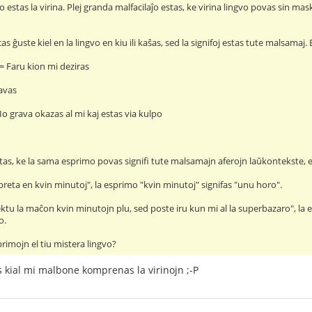
o estas la virina. Plej granda malfacilaĵo estas, ke virina lingvo povas sin maski 
as ĝuste kiel en la lingvo en kiu ili kaŝas, sed la signifoj estas tute malsamaj
 = Faru kion mi deziras
avas
Io grava okazas al mi kaj estas via kulpo
stas, ke la sama esprimo povas signifi tute malsamajn aferojn laŭkontekste,
 preta en kvin minutoj", la esprimo "kvin minutoj" signifas "unu horo".
ektu la maĉon kvin minutojn plu, sed poste iru kun mi al la superbazaro", la 
o.
primojn el tiu mistera lingvo?
 kial mi malbone komprenas la virinojn ;-P