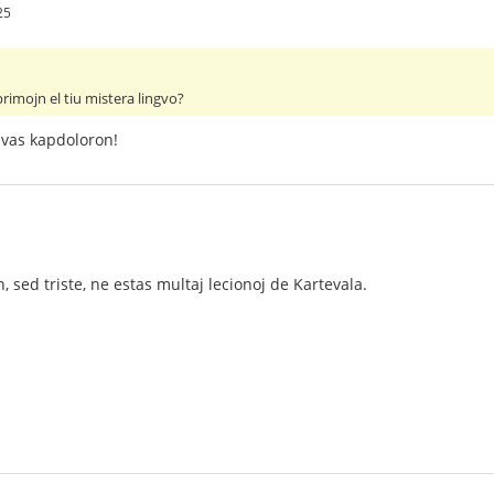
25
primojn el tiu mistera lingvo?
avas kapdoloron!
, sed triste, ne estas multaj lecionoj de Kartevala.