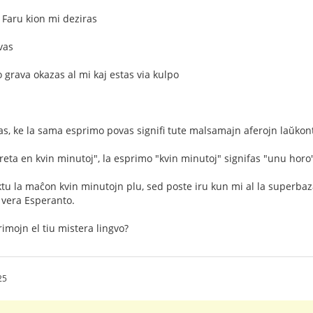
= Faru kion mi deziras
vas
 grava okazas al mi kaj estas via kulpo
as, ke la sama esprimo povas signifi tute malsamajn aferojn laŭkon
preta en kvin minutoj", la esprimo "kvin minutoj" signifas "unu horo
ktu la maĉon kvin minutojn plu, sed poste iru kun mi al la superbaza
 vera Esperanto.
rimojn el tiu mistera lingvo?
25