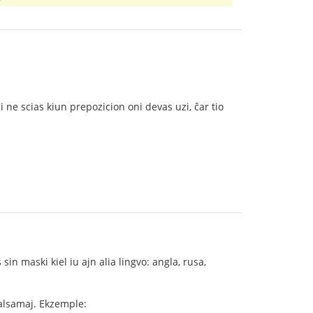
ni ne scias kiun prepozicion oni devas uzi, ĉar tio
 sin maski kiel iu ajn alia lingvo: angla, rusa,
 malsamaj. Ekzemple: