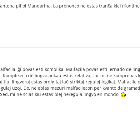
Kantona pli ol Mandarina. La prononco ne estas tranĉa kiel (Kontine
lfacila, ĝi povas esti komplika. Malfacila povas esti lernado de lin
ro. Komplikeco de lingvo ankaŭ estas relativa, ĉar mi ne komprenas 
j tiuj lingveroj estas ordigitaj laŭ striktaj reguloj logikaj. Malfacil
egulaj uzoj. Do, ne eblas mezuri malfacilecon per kvanto de gramatik
 Sed, mi ne scias kiu estas plej neregula lingvo en mondo.