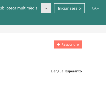
Biblioteca multimèdia
CA
Iniciar sessió
Respondre
Llengua:
Esperanto