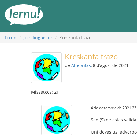
Al
contingut
Fòrum
Jocs lingüístics
Kreskanta frazo
Kreskanta frazo
de
Altebrilas
, 8 d’agost de 2021
Missatges:
21
4 de desembre de 2021 23
Sed (5) ne estas valida
Oni devas uzi adverbo