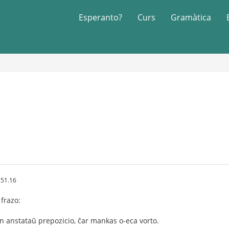
Esperanto?
Curs
Gramàtica
.51.16
 frazo:
n anstataŭ prepozicio, ĉar mankas o-eca vorto.