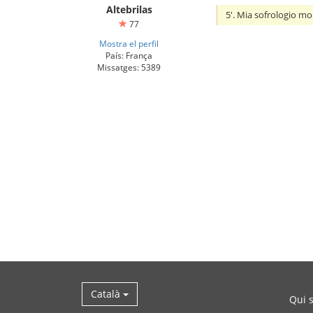
Altebrilas
5'. Mia sofrologio mo
77
Mostra el perfil
País: França
Missatges: 5389
Català
Qui 