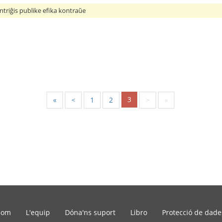
ntriĝis publike efika kontraŭe
3
«
<
1
2
>
»
som
L'equip
Dóna'ns suport
Libro
Protecció de dade