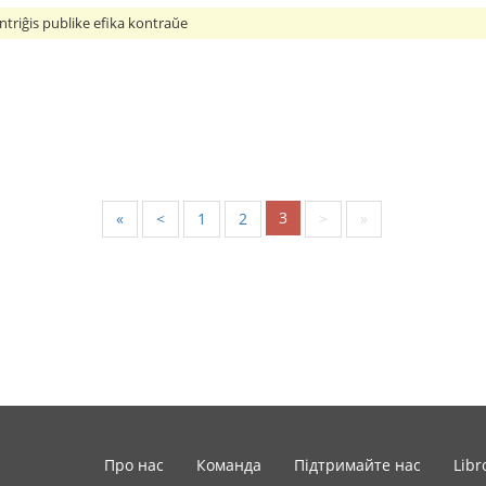
ntriĝis publike efika kontraŭe
3
«
<
1
2
>
»
Про нас
Команда
Підтримайте нас
Libr