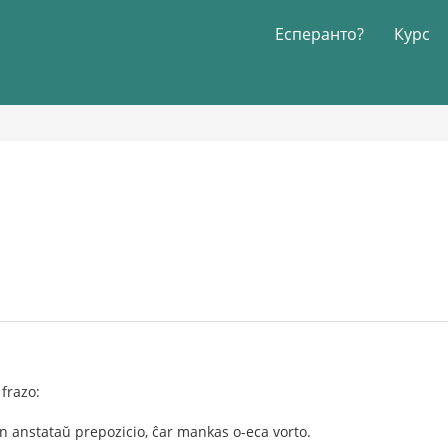
Есперанто?
Курс
 frazo:
n anstataŭ prepozicio, ĉar mankas o-eca vorto.