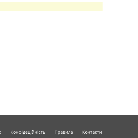
o
Конфідеційність
Правила
Контакти