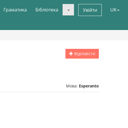
Граматика
Бібліотека
UK
Увійти
Відповісти
Мова:
Esperanto