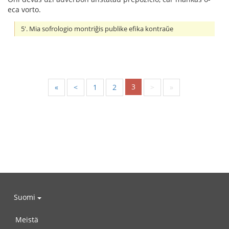
eca vorto.
5'. Mia sofrologio montriĝis publike efika kontraŭe
3
«
<
1
2
>
»
Suomi
Meistä