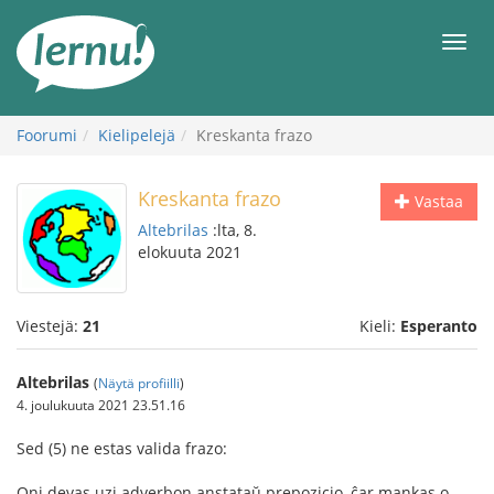
Tästä
sisältöön
Men
Foorumi
Kielipelejä
Kreskanta frazo
Kreskanta frazo
Vastaa
Altebrilas
:lta, 8.
elokuuta 2021
Viestejä:
21
Kieli:
Esperanto
Altebrilas
(
Näytä profiilli
)
4. joulukuuta 2021 23.51.16
Sed (5) ne estas valida frazo:
Oni devas uzi adverbon anstataŭ prepozicio, ĉar mankas o-