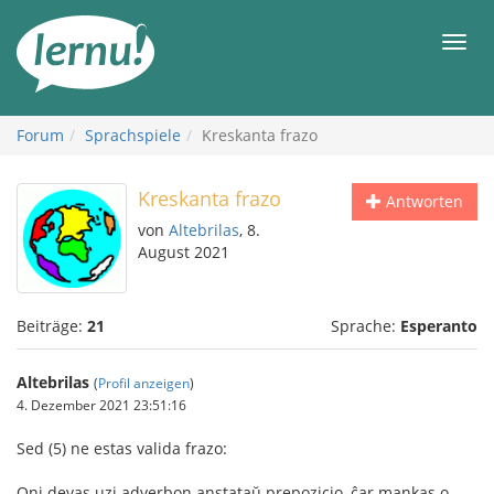
Zum
Inhalt
Men
Forum
Sprachspiele
Kreskanta frazo
Kreskanta frazo
Antworten
von
Altebrilas
, 8.
August 2021
Beiträge:
21
Sprache:
Esperanto
Altebrilas
(
Profil anzeigen
)
4. Dezember 2021 23:51:16
Sed (5) ne estas valida frazo:
Oni devas uzi adverbon anstataŭ prepozicio, ĉar mankas o-