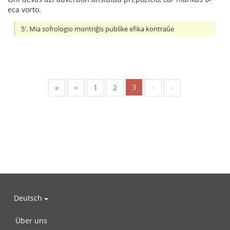
eca vorto.
5'. Mia sofrologio montriĝis publike efika kontraŭe
3
«
<
1
2
>
»
Deutsch
Über uns