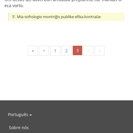
eca vorto.
5'. Mia sofrologio montriĝis publike efika kontraŭe
3
«
<
1
2
>
»
Português
Sobre nós