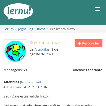
Ir
ao
Men
conteúdo
Fórum
Jogos linguísticos
Kreskanta frazo
Kreskanta frazo
Responder
de
Altebrilas
, 8 de
agosto de 2021
Mensagens:
21
Idioma:
Esperanto
Altebrilas
(
Mostrar o perfil
)
4 de dezembro de 2021 23:51:16
Sed (5) ne estas valida frazo:
Oni devas uzi adverbon anstataŭ prepozicio, ĉar mankas o-