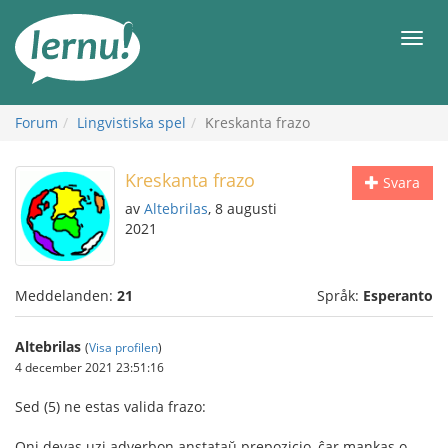
Till
sidans
Meny
innehåll
Forum
Lingvistiska spel
Kreskanta frazo
Kreskanta frazo
Svara
av
Altebrilas
, 8 augusti
2021
Meddelanden:
21
Språk:
Esperanto
Altebrilas
(
Visa profilen
)
4 december 2021 23:51:16
Sed (5) ne estas valida frazo:
Oni devas uzi adverbon anstataŭ prepozicio, ĉar mankas o-