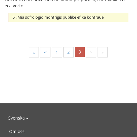
eca vorto.
5'. Mia sofrologio montriĝis publike efika kontraŭe
3
«
<
1
2
>
»
Svenska
Om oss