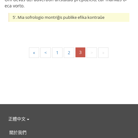
eca vorto.
5'. Mia sofrologio montriĝis publike efika kontraŭe
3
«
<
1
2
>
»
正體中文
關於我們