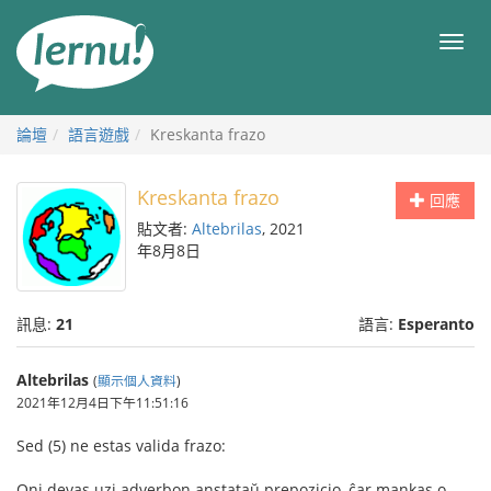
前
往
目
目
錄
錄
論壇
語言遊戲
Kreskanta frazo
Kreskanta frazo
回應
貼文者:
Altebrilas
, 2021
年8月8日
訊息:
21
語言:
Esperanto
Altebrilas
(
顯示個人資料
)
2021年12月4日下午11:51:16
Sed (5) ne estas valida frazo:
Oni devas uzi adverbon anstataŭ prepozicio, ĉar mankas o-