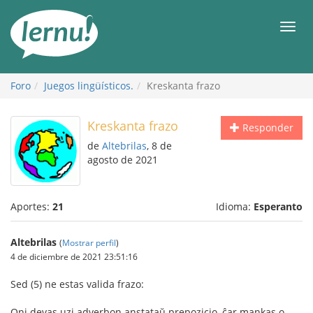
Contenido
Men
Foro
Juegos lingüísticos.
Kreskanta frazo
Kreskanta frazo
Responder
de
Altebrilas
, 8 de
agosto de 2021
Aportes:
21
Idioma:
Esperanto
Altebrilas
(
Mostrar perfil
)
4 de diciembre de 2021 23:51:16
Sed (5) ne estas valida frazo:
Oni devas uzi adverbon anstataŭ prepozicio, ĉar mankas o-