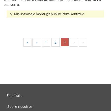
eca vorto.
5'. Mia sofrologio montriĝis publike efika kontraŭe
3
«
<
1
2
>
»
Español
Sobre nosotros