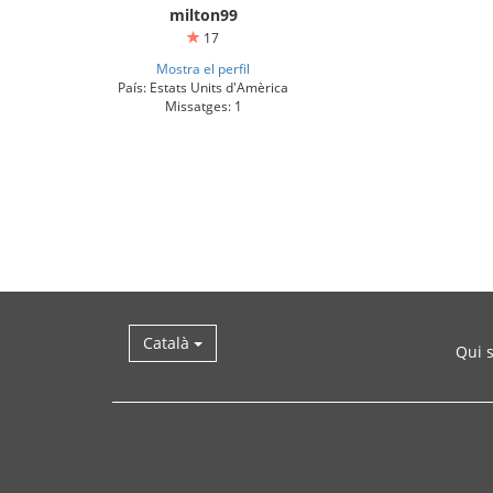
milton99
17
Mostra el perfil
País: Estats Units d'Amèrica
Missatges: 1
Català
Qui 