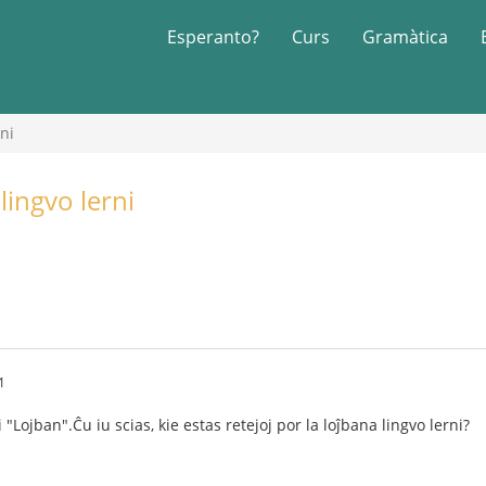
Esperanto?
Curs
Gramàtica
rni
 lingvo lerni
1
 "Lojban".Ĉu iu scias, kie estas retejoj por la loĵbana lingvo lerni?