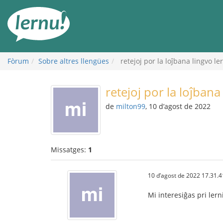
Al
contingut
Fòrum
Sobre altres llengües
retejoj por la loĵbana lingvo le
retejoj por la loĵbana
de
milton99
, 10 d’agost de 2022
Missatges:
1
10 d’agost de 2022 17.31.4
Mi interesiĝas pri lerni