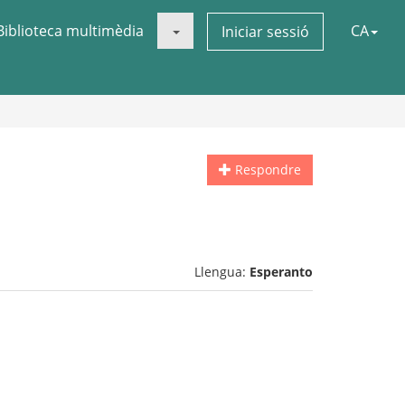
Biblioteca multimèdia
CA
Iniciar sessió
Respondre
Llengua:
Esperanto