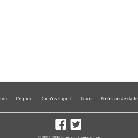
som
L'equip
Dóna'ns suport
Libro
Protecció de dade
© 2002-2026 lernu.net |
Impressum