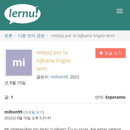
본
문
메
으
뉴
로
토론
다른 언어 관련
retejoj por la loĵbana lingvo lerni
retejoj por la
댓글 쓰기
loĵbana lingvo
lerni
글쓴이:
milton99
, 2022
년 8월 10일
글:
1
언어:
Esperanto
milton99
(
프로필 보기
)
2022년 8월 10일 오후 5:31:41
Mi interesiĝas pri lerni "Lojban".Ĉu iu scias, kie estas retejoj