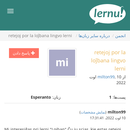
رود
ه
فهرس
حتوا
انجمن
درباره ساير زبان‌ها
retejoj por la loĵbana lingvo lerni
retejoj por la
پاسخ دادن
loĵbana lingvo
lerni
از
milton99
, 10 اوت
2022
پست‌ها:
1
زبان:
Esperanto
milton99
(
نمایش مشخصات
)
10 اوت 2022،‏ 17:31:41
Mi interesiĝas pri lerni "Lojban".Ĉu iu scias, kie estas retejoj