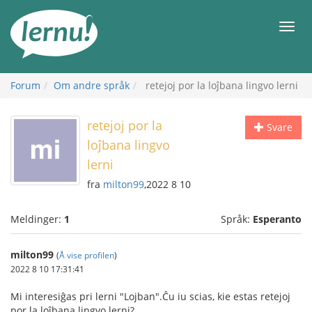
Til
innholdet
Meny
Forum
Om andre språk
retejoj por la loĵbana lingvo lerni
retejoj por la
Svare
loĵbana lingvo
lerni
fra
milton99
,2022 8 10
Meldinger:
1
Språk:
Esperanto
milton99
(
Å vise profilen
)
2022 8 10 17:31:41
Mi interesiĝas pri lerni "Lojban".Ĉu iu scias, kie estas retejoj
por la loĵbana lingvo lerni?