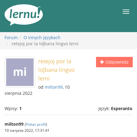
Więcej
Men
Forum
O innych językach
retejoj por la loĵbana lingvo lerni
retejoj por la
Odpowiedz
loĵbana lingvo
lerni
od
milton99
, 10
sierpnia 2022
Wpisy:
1
Język:
Esperanto
milton99
(
Pokaż profil
)
10 sierpnia 2022, 17:31:41