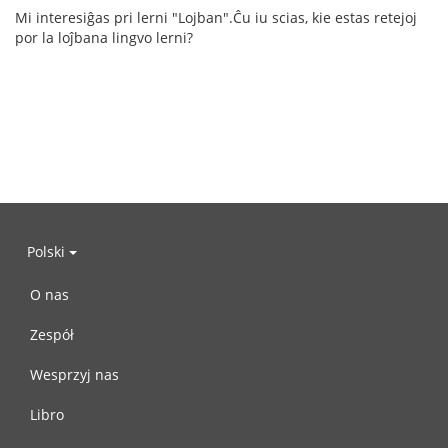
Mi interesiĝas pri lerni "Lojban".Ĉu iu scias, kie estas retejoj
por la loĵbana lingvo lerni?
Polski
O nas
Zespół
Wesprzyj nas
Libro