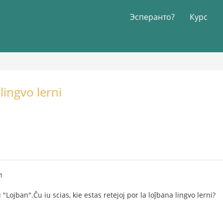
Эсперанто?
Курс
 lingvo lerni
41
 "Lojban".Ĉu iu scias, kie estas retejoj por la loĵbana lingvo lerni?