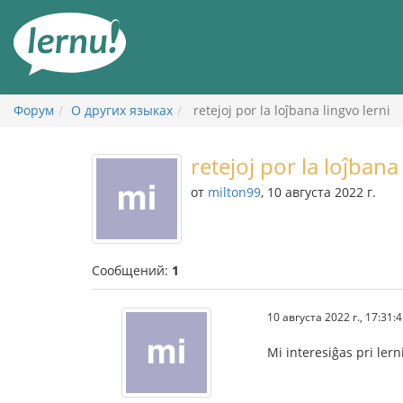
К
содержанию
Форум
О других языках
retejoj por la loĵbana lingvo lerni
retejoj por la loĵbana
от
milton99
, 10 августа 2022 г.
Сообщений:
1
10 августа 2022 г., 17:31:
Mi interesiĝas pri lerni