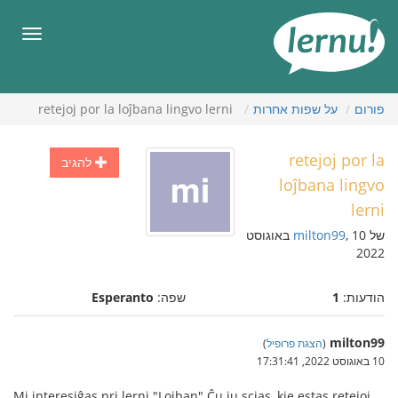
תוכן
עניינים
תפריט
פורום
על שפות אחרות
retejoj por la loĵbana lingvo lerni
retejoj por la
להגיב
loĵbana lingvo
lerni
של
milton99
, 10 באוגוסט
2022
הודעות:
1
שפה:
Esperanto
milton99
(
הצגת פרופיל
)
10 באוגוסט 2022, 17:31:41
Mi interesiĝas pri lerni "Lojban".Ĉu iu scias, kie estas retejoj