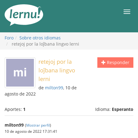
Contenido
Men
Foro
Sobre otros idiomas
retejoj por la loĵbana lingvo lerni
retejoj por la
Responder
loĵbana lingvo
lerni
de
milton99
, 10 de
agosto de 2022
Aportes:
1
Idioma:
Esperanto
milton99
(
Mostrar perfil
)
10 de agosto de 2022 17:31:41