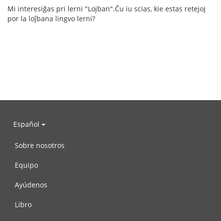
Mi interesiĝas pri lerni "Lojban".Ĉu iu scias, kie estas retejoj
por la loĵbana lingvo lerni?
Español
Sobre nosotros
Equipo
Ayúdenos
Libro