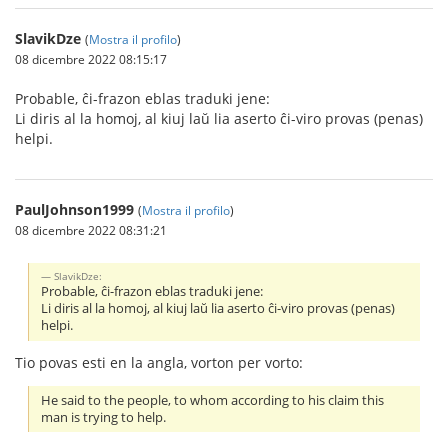
SlavikDze
(
Mostra il profilo
)
08 dicembre 2022 08:15:17
Probable, ĉi-frazon eblas traduki jene:
Li diris al la homoj, al kiuj laŭ lia aserto ĉi-viro provas (penas)
helpi.
PaulJohnson1999
(
Mostra il profilo
)
08 dicembre 2022 08:31:21
SlavikDze:
Probable, ĉi-frazon eblas traduki jene:
Li diris al la homoj, al kiuj laŭ lia aserto ĉi-viro provas (penas)
helpi.
Tio povas esti en la angla, vorton per vorto:
He said to the people, to whom according to his claim this
man is trying to help.