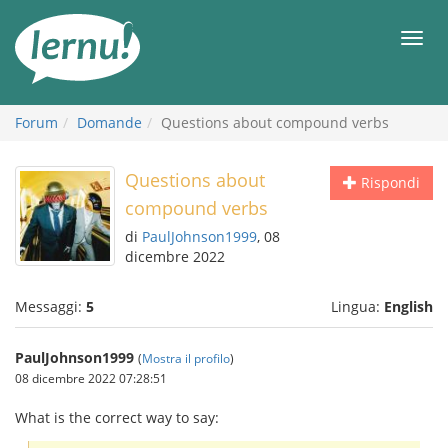
Vai
all’indice
Men
Forum
Domande
Questions about compound verbs
Questions about
Rispondi
compound verbs
di
PaulJohnson1999
, 08
dicembre 2022
Messaggi:
5
Lingua:
English
PaulJohnson1999
(
Mostra il profilo
)
08 dicembre 2022 07:28:51
What is the correct way to say: