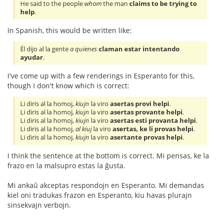
He said to the people
whom
the man
claims to be trying to
help
.
In Spanish, this would be written like:
Él dijo al la gente
a quienes
claman estar intentando
ayudar
.
I've come up with a few renderings in Esperanto for this,
though I don't know which is correct:
Li diris al la homoj,
kiujn
la viro
asertas provi helpi
.
Li diris al la homoj,
kiujn
la viro
asertas provante helpi
.
Li diris al la homoj,
kiujn
la viro
asertas esti provanta helpi
.
Li diris al la homoj,
al kiuj
la viro
asertas, ke li provas helpi
.
Li diris al la homoj,
kiujn
la viro
asertante provas helpi
.
I think the sentence at the bottom is correct. Mi pensas, ke la
frazo en la malsupro estas la ĝusta.
Mi ankaŭ akceptas respondojn en Esperanto. Mi demandas
kiel oni tradukas frazon en Esperanto, kiu havas plurajn
sinsekvajn verbojn.