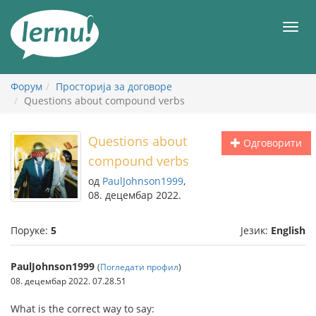
У
садржају
Мен
Форум
Просторија за договоре
Questions about compound verbs
Questions about
Одговорити
compound verbs
од
PaulJohnson1999
,
08. децембар 2022.
Поруке:
5
Језик:
English
PaulJohnson1999
(
Погледати профил
)
08. децембар 2022. 07.28.51
What is the correct way to say: