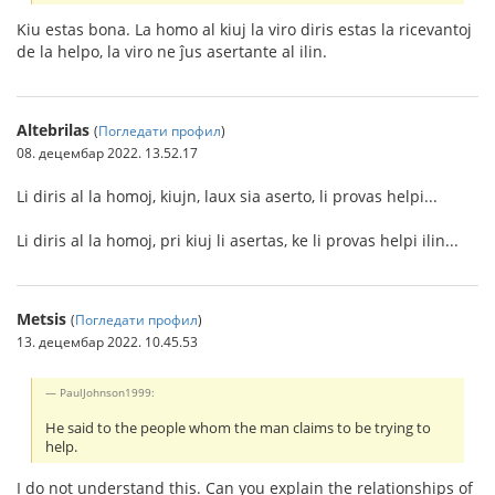
Kiu estas bona. La homo al kiuj la viro diris estas la ricevantoj
de la helpo, la viro ne ĵus asertante al ilin.
Altebrilas
(
Погледати профил
)
08. децембар 2022. 13.52.17
Li diris al la homoj, kiujn, laux sia aserto, li provas helpi...
Li diris al la homoj, pri kiuj li asertas, ke li provas helpi ilin...
Metsis
(
Погледати профил
)
13. децембар 2022. 10.45.53
PaulJohnson1999:
He said to the people whom the man claims to be trying to
help.
I do not understand this. Can you explain the relationships of