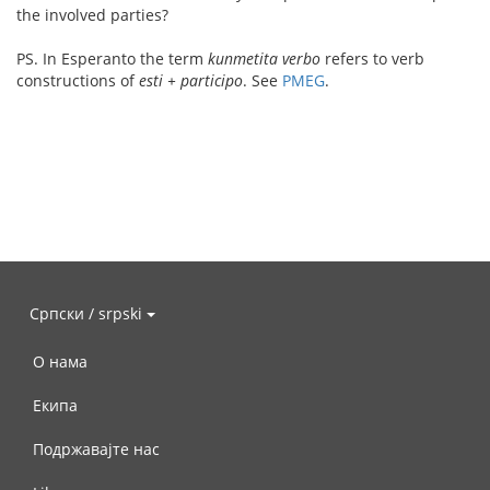
the involved parties?
PS. In Esperanto the term
kunmetita verbo
refers to verb
constructions of
esti + participo
. See
PMEG
.
Српски / srpski
О нама
Екипа
Подржавајте нас