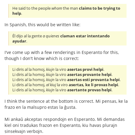
He said to the people
whom
the man
claims to be trying to
help
.
In Spanish, this would be written like:
Él dijo al la gente
a quienes
claman estar intentando
ayudar
.
I've come up with a few renderings in Esperanto for this,
though I don't know which is correct:
Li diris al la homoj,
kiujn
la viro
asertas provi helpi
.
Li diris al la homoj,
kiujn
la viro
asertas provante helpi
.
Li diris al la homoj,
kiujn
la viro
asertas esti provanta helpi
.
Li diris al la homoj,
al kiuj
la viro
asertas, ke li provas helpi
.
Li diris al la homoj,
kiujn
la viro
asertante provas helpi
.
I think the sentence at the bottom is correct. Mi pensas, ke la
frazo en la malsupro estas la ĝusta.
Mi ankaŭ akceptas respondojn en Esperanto. Mi demandas
kiel oni tradukas frazon en Esperanto, kiu havas plurajn
sinsekvajn verbojn.