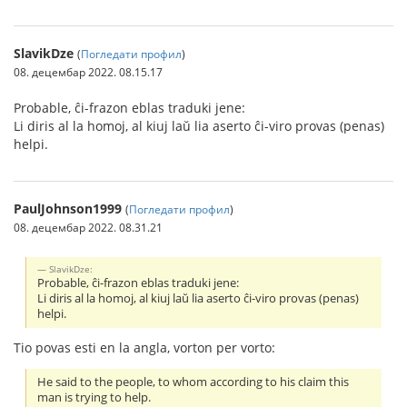
SlavikDze
(
Погледати профил
)
08. децембар 2022. 08.15.17
Probable, ĉi-frazon eblas traduki jene:
Li diris al la homoj, al kiuj laŭ lia aserto ĉi-viro provas (penas)
helpi.
PaulJohnson1999
(
Погледати профил
)
08. децембар 2022. 08.31.21
SlavikDze:
Probable, ĉi-frazon eblas traduki jene:
Li diris al la homoj, al kiuj laŭ lia aserto ĉi-viro provas (penas)
helpi.
Tio povas esti en la angla, vorton per vorto:
He said to the people, to whom according to his claim this
man is trying to help.