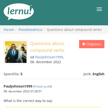
K
vsebini
Meni
Forum
Posvetovalnica
Questions about compound verbs
Questions about
Odgovori
compound verbs
od
PaulJohnson1999
,
08. december 2022
Sporočila:
5
Jezik:
English
PaulJohnson1999
(
Prikaži profil
)
08. december 2022 07:28:51
What is the correct way to say: