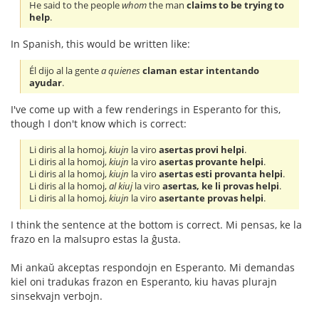
He said to the people
whom
the man
claims to be trying to
help
.
In Spanish, this would be written like:
Él dijo al la gente
a quienes
claman estar intentando
ayudar
.
I've come up with a few renderings in Esperanto for this,
though I don't know which is correct:
Li diris al la homoj,
kiujn
la viro
asertas provi helpi
.
Li diris al la homoj,
kiujn
la viro
asertas provante helpi
.
Li diris al la homoj,
kiujn
la viro
asertas esti provanta helpi
.
Li diris al la homoj,
al kiuj
la viro
asertas, ke li provas helpi
.
Li diris al la homoj,
kiujn
la viro
asertante provas helpi
.
I think the sentence at the bottom is correct. Mi pensas, ke la
frazo en la malsupro estas la ĝusta.
Mi ankaŭ akceptas respondojn en Esperanto. Mi demandas
kiel oni tradukas frazon en Esperanto, kiu havas plurajn
sinsekvajn verbojn.