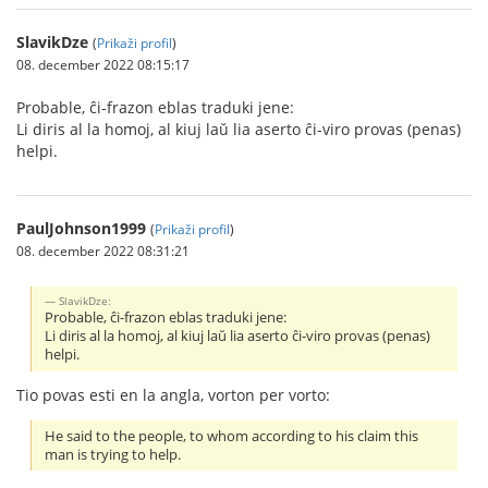
SlavikDze
(
Prikaži profil
)
08. december 2022 08:15:17
Probable, ĉi-frazon eblas traduki jene:
Li diris al la homoj, al kiuj laŭ lia aserto ĉi-viro provas (penas)
helpi.
PaulJohnson1999
(
Prikaži profil
)
08. december 2022 08:31:21
SlavikDze:
Probable, ĉi-frazon eblas traduki jene:
Li diris al la homoj, al kiuj laŭ lia aserto ĉi-viro provas (penas)
helpi.
Tio povas esti en la angla, vorton per vorto:
He said to the people, to whom according to his claim this
man is trying to help.