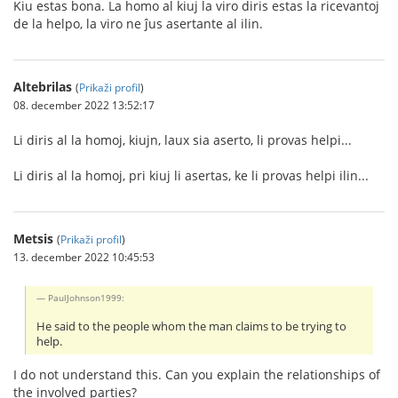
Kiu estas bona. La homo al kiuj la viro diris estas la ricevantoj
de la helpo, la viro ne ĵus asertante al ilin.
Altebrilas
(
Prikaži profil
)
08. december 2022 13:52:17
Li diris al la homoj, kiujn, laux sia aserto, li provas helpi...
Li diris al la homoj, pri kiuj li asertas, ke li provas helpi ilin...
Metsis
(
Prikaži profil
)
13. december 2022 10:45:53
PaulJohnson1999:
He said to the people whom the man claims to be trying to
help.
I do not understand this. Can you explain the relationships of
the involved parties?