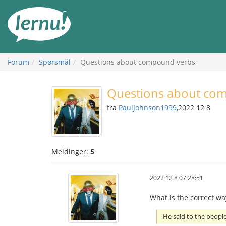
Til
innholdet
Forum
Spørsmål
Questions about compound verbs
Questions about co
fra
PaulJohnson1999
,2022 12 8
Meldinger:
5
2022 12 8 07:28:51
What is the correct wa
He said to the peopl