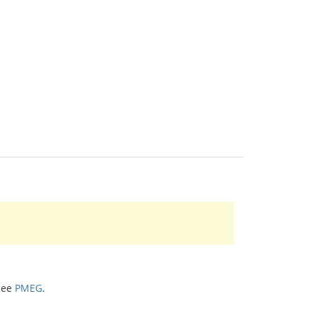
See
PMEG
.