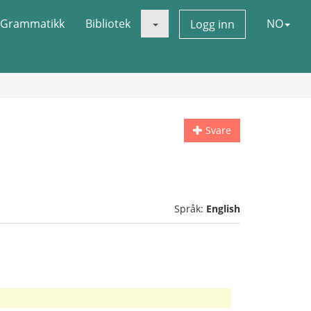
Grammatikk
Bibliotek
NO
Logg inn
Svare
Språk:
English