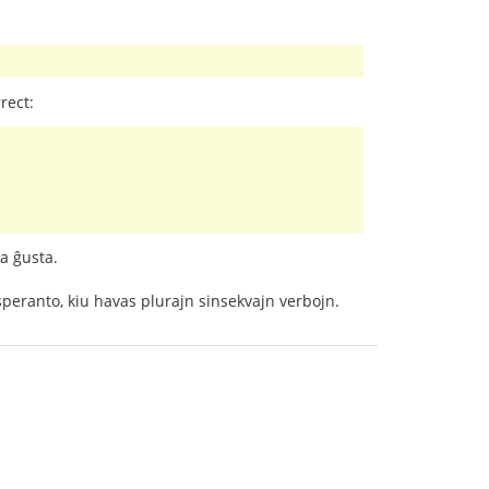
rect:
la ĝusta.
eranto, kiu havas plurajn sinsekvajn verbojn.