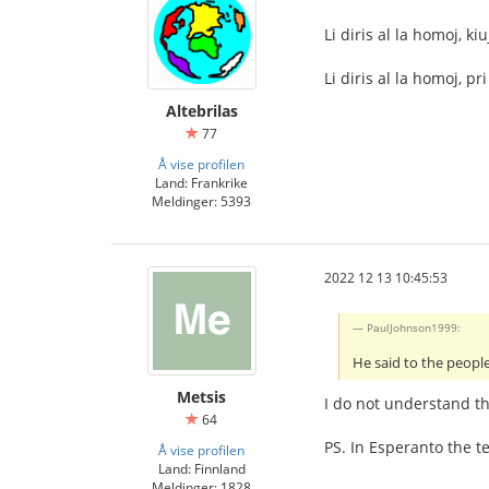
Li diris al la homoj, kiu
Li diris al la homoj, pri 
Altebrilas
77
Å vise profilen
Land: Frankrike
Meldinger: 5393
2022 12 13 10:45:53
PaulJohnson1999:
He said to the peopl
Metsis
I do not understand th
64
PS. In Esperanto the 
Å vise profilen
Land: Finnland
Meldinger: 1828