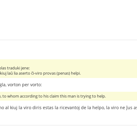
blas traduki jene:
l kiuj laŭ lia aserto ĉi-viro provas (penas) helpi.
gla, vorton per vorto:
, to whom according to his claim this man is trying to help.
al kiuj la viro diris estas la ricevantoj de la helpo, la viro ne ĵus as