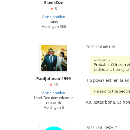
SlavikDze
3
Å vise profilen
Land:
Meldinger: 586
2022 12 8 08:31:21
SlavikDze:
Probable, ĉi-frazon e
Li diris al la homoj, a
PaulJohnson1999
Tio povas esti en la an
40
He said to the people
Å vise profilen
Land: Den dominikanske
Kiu estas bona. La homo 
republikk
Meldinger: 6
2022 12 8 13:52:17