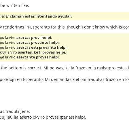
be written like:
uienes
claman estar intentando ayudar
.
w renderings in Esperanto for this, though I don't know which is cor
ujn
la viro
asertas provi helpi
.
ujn
la viro
asertas provante helpi
.
ujn
la viro
asertas esti provanta helpi
.
 kiuj
la viro
asertas, ke li provas helpi
.
ujn
la viro
asertante provas helpi
.
 the bottom is correct. Mi pensas, ke la frazo en la malsupro estas 
pondojn en Esperanto. Mi demandas kiel oni tradukas frazon en Esp
as traduki jene:
 kiuj laŭ lia aserto ĉi-viro provas (penas) helpi.