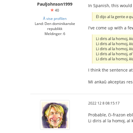
PaulJohnson1999
In Spanish, this would 
40
Él dijo al la gente
a q
Å vise profilen
Land: Den dominikanske
I've come up with a fe
republikk
Meldinger: 6
Li diris al la homoj,
ki
Li diris al la homoj,
ki
Li diris al la homoj,
ki
Li diris al la homoj,
al
Li diris al la homoj,
ki
I think the sentence at
Mi ankaŭ akceptas res
2022 12 8 08:15:17
Probable, ĉi-frazon ebl
Li diris al la homoj, al