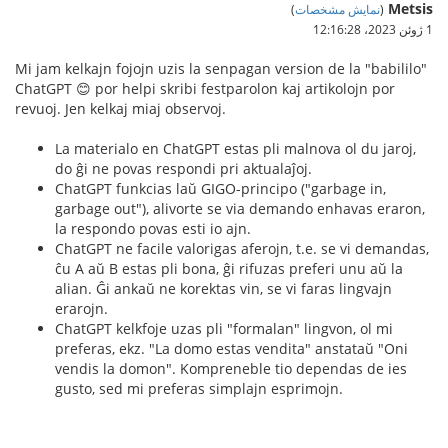
Metsis
(
نمایش مشخصات
)
1 ژوئن 2023،‏ 12:16:28
Mi jam kelkajn fojojn uzis la senpagan version de la "babililo"
ChatGPT 😊 por helpi skribi festparolon kaj artikolojn por
revuoj. Jen kelkaj miaj observoj.
La materialo en ChatGPT estas pli malnova ol du jaroj,
do ĝi ne povas respondi pri aktualaĵoj.
ChatGPT funkcias laŭ GIGO-principo ("garbage in,
garbage out"), alivorte se via demando enhavas eraron,
la respondo povas esti io ajn.
ChatGPT ne facile valorigas aferojn, t.e. se vi demandas,
ĉu A aŭ B estas pli bona, ĝi rifuzas preferi unu aŭ la
alian. Ĝi ankaŭ ne korektas vin, se vi faras lingvajn
erarojn.
ChatGPT kelkfoje uzas pli "formalan" lingvon, ol mi
preferas, ekz. "La domo estas vendita" anstataŭ "Oni
vendis la domon". Kompreneble tio dependas de ies
gusto, sed mi preferas simplajn esprimojn.