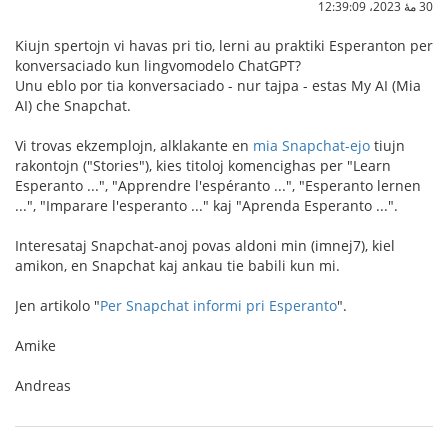
30 مهٔ 2023،‏ 12:39:09
Kiujn spertojn vi havas pri tio, lerni au praktiki Esperanton per
konversaciado kun lingvomodelo ChatGPT?
Unu eblo por tia konversaciado - nur tajpa - estas My AI (Mia
AI) che Snapchat.
Vi trovas ekzemplojn, alklakante en
mia Snapchat-ejo
tiujn
rakontojn ("Stories"), kies titoloj komencighas per "Learn
Esperanto ...", "Apprendre l'espéranto ...", "Esperanto lernen
...", "Imparare l'esperanto ..." kaj "Aprenda Esperanto ...".
Interesataj Snapchat-anoj povas aldoni min (imnej7), kiel
amikon, en Snapchat kaj ankau tie babili kun mi.
Jen artikolo "
Per Snapchat informi pri Esperanto
".
Amike
Andreas