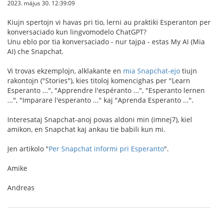
2023. május 30. 12:39:09
Kiujn spertojn vi havas pri tio, lerni au praktiki Esperanton per
konversaciado kun lingvomodelo ChatGPT?
Unu eblo por tia konversaciado - nur tajpa - estas My AI (Mia
AI) che Snapchat.
Vi trovas ekzemplojn, alklakante en
mia Snapchat-ejo
tiujn
rakontojn ("Stories"), kies titoloj komencighas per "Learn
Esperanto ...", "Apprendre l'espéranto ...", "Esperanto lernen
...", "Imparare l'esperanto ..." kaj "Aprenda Esperanto ...".
Interesataj Snapchat-anoj povas aldoni min (imnej7), kiel
amikon, en Snapchat kaj ankau tie babili kun mi.
Jen artikolo "
Per Snapchat informi pri Esperanto
".
Amike
Andreas