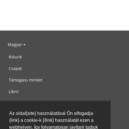
Magyar
Rólunk
Csapat
Támogass minket
Libro
Adatvédelem
Az oldal{site} használatával Ön elfogadja
Használati feltételek
{link} a cookie-k {/link} használatát ezen a
Írj nekünk
webhelyen. Így folyamatosan javítani tudjuk