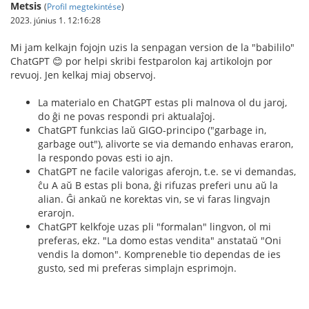
Metsis
(
Profil megtekintése
)
2023. június 1. 12:16:28
Mi jam kelkajn fojojn uzis la senpagan version de la "babililo"
ChatGPT 😊 por helpi skribi festparolon kaj artikolojn por
revuoj. Jen kelkaj miaj observoj.
La materialo en ChatGPT estas pli malnova ol du jaroj,
do ĝi ne povas respondi pri aktualaĵoj.
ChatGPT funkcias laŭ GIGO-principo ("garbage in,
garbage out"), alivorte se via demando enhavas eraron,
la respondo povas esti io ajn.
ChatGPT ne facile valorigas aferojn, t.e. se vi demandas,
ĉu A aŭ B estas pli bona, ĝi rifuzas preferi unu aŭ la
alian. Ĝi ankaŭ ne korektas vin, se vi faras lingvajn
erarojn.
ChatGPT kelkfoje uzas pli "formalan" lingvon, ol mi
preferas, ekz. "La domo estas vendita" anstataŭ "Oni
vendis la domon". Kompreneble tio dependas de ies
gusto, sed mi preferas simplajn esprimojn.