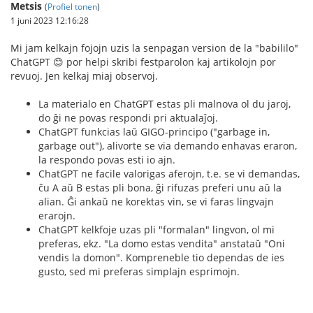
Metsis
(
Profiel tonen
)
1 juni 2023 12:16:28
Mi jam kelkajn fojojn uzis la senpagan version de la "babililo"
ChatGPT 😊 por helpi skribi festparolon kaj artikolojn por
revuoj. Jen kelkaj miaj observoj.
La materialo en ChatGPT estas pli malnova ol du jaroj,
do ĝi ne povas respondi pri aktualaĵoj.
ChatGPT funkcias laŭ GIGO-principo ("garbage in,
garbage out"), alivorte se via demando enhavas eraron,
la respondo povas esti io ajn.
ChatGPT ne facile valorigas aferojn, t.e. se vi demandas,
ĉu A aŭ B estas pli bona, ĝi rifuzas preferi unu aŭ la
alian. Ĝi ankaŭ ne korektas vin, se vi faras lingvajn
erarojn.
ChatGPT kelkfoje uzas pli "formalan" lingvon, ol mi
preferas, ekz. "La domo estas vendita" anstataŭ "Oni
vendis la domon". Kompreneble tio dependas de ies
gusto, sed mi preferas simplajn esprimojn.