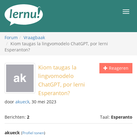
Naar
de
Men
inhoud
Forum
Vraagbaak
Kiom taugas la lingvomodelo ChatGPT, por lerni
Esperanton?
Kiom taugas la
Reageren
lingvomodelo
ChatGPT, por lerni
Esperanton?
door
akueck
, 30 mei 2023
Berichten:
2
Taal:
Esperanto
akueck
(
Profiel tonen
)