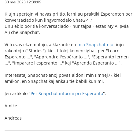
30 mei 2023 12:39:09
Kiujn spertojn vi havas pri tio, lerni au praktiki Esperanton per
konversaciado kun lingvomodelo ChatGPT?
Unu eblo por tia konversaciado - nur tajpa - estas My AI (Mia
AI) che Snapchat.
Vi trovas ekzemplojn, alklakante en
mia Snapchat-ejo
tiujn
rakontojn ("Stories"), kies titoloj komencighas per "Learn
Esperanto ...", "Apprendre l'espéranto ...", "Esperanto lernen
...", "Imparare l'esperanto ..." kaj "Aprenda Esperanto ...".
Interesataj Snapchat-anoj povas aldoni min (imnej7), kiel
amikon, en Snapchat kaj ankau tie babili kun mi.
Jen artikolo "
Per Snapchat informi pri Esperanto
".
Amike
Andreas