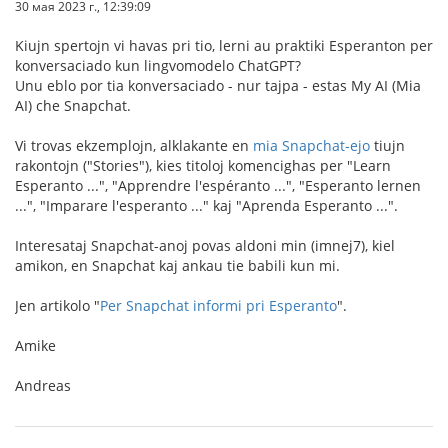
30 мая 2023 г., 12:39:09
Kiujn spertojn vi havas pri tio, lerni au praktiki Esperanton per
konversaciado kun lingvomodelo ChatGPT?
Unu eblo por tia konversaciado - nur tajpa - estas My AI (Mia
AI) che Snapchat.
Vi trovas ekzemplojn, alklakante en
mia Snapchat-ejo
tiujn
rakontojn ("Stories"), kies titoloj komencighas per "Learn
Esperanto ...", "Apprendre l'espéranto ...", "Esperanto lernen
...", "Imparare l'esperanto ..." kaj "Aprenda Esperanto ...".
Interesataj Snapchat-anoj povas aldoni min (imnej7), kiel
amikon, en Snapchat kaj ankau tie babili kun mi.
Jen artikolo "
Per Snapchat informi pri Esperanto
".
Amike
Andreas