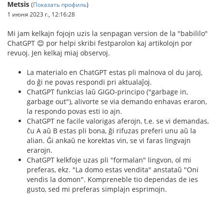
Metsis
(
Показать профиль
)
1 июня 2023 г., 12:16:28
Mi jam kelkajn fojojn uzis la senpagan version de la "babililo"
ChatGPT 😊 por helpi skribi festparolon kaj artikolojn por
revuoj. Jen kelkaj miaj observoj.
La materialo en ChatGPT estas pli malnova ol du jaroj,
do ĝi ne povas respondi pri aktualaĵoj.
ChatGPT funkcias laŭ GIGO-principo ("garbage in,
garbage out"), alivorte se via demando enhavas eraron,
la respondo povas esti io ajn.
ChatGPT ne facile valorigas aferojn, t.e. se vi demandas,
ĉu A aŭ B estas pli bona, ĝi rifuzas preferi unu aŭ la
alian. Ĝi ankaŭ ne korektas vin, se vi faras lingvajn
erarojn.
ChatGPT kelkfoje uzas pli "formalan" lingvon, ol mi
preferas, ekz. "La domo estas vendita" anstataŭ "Oni
vendis la domon". Kompreneble tio dependas de ies
gusto, sed mi preferas simplajn esprimojn.