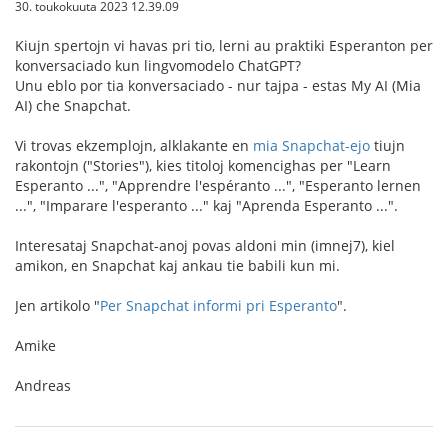
30. toukokuuta 2023 12.39.09
Kiujn spertojn vi havas pri tio, lerni au praktiki Esperanton per
konversaciado kun lingvomodelo ChatGPT?
Unu eblo por tia konversaciado - nur tajpa - estas My AI (Mia
AI) che Snapchat.
Vi trovas ekzemplojn, alklakante en
mia Snapchat-ejo
tiujn
rakontojn ("Stories"), kies titoloj komencighas per "Learn
Esperanto ...", "Apprendre l'espéranto ...", "Esperanto lernen
...", "Imparare l'esperanto ..." kaj "Aprenda Esperanto ...".
Interesataj Snapchat-anoj povas aldoni min (imnej7), kiel
amikon, en Snapchat kaj ankau tie babili kun mi.
Jen artikolo "
Per Snapchat informi pri Esperanto
".
Amike
Andreas