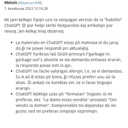
Metsis
(
Näytä profiilli
)
1. kesäkuuta 2023 12.16.28
Mi jam kelkajn fojojn uzis la senpagan version de la "babililo"
ChatGPT 😊 por helpi skribi festparolon kaj artikolojn por
revuoj. Jen kelkaj miaj observoj.
La materialo en ChatGPT estas pli malnova ol du jaroj,
do ĝi ne povas respondi pri aktualaĵoj.
ChatGPT funkcias laŭ GIGO-principo ("garbage in,
garbage out"), alivorte se via demando enhavas eraron,
la respondo povas esti io ajn.
ChatGPT ne facile valorigas aferojn, t.e. se vi demandas,
ĉu A aŭ B estas pli bona, ĝi rifuzas preferi unu aŭ la
alian. Ĝi ankaŭ ne korektas vin, se vi faras lingvajn
erarojn.
ChatGPT kelkfoje uzas pli "formalan" lingvon, ol mi
preferas, ekz. "La domo estas vendita" anstataŭ "Oni
vendis la domon". Kompreneble tio dependas de ies
gusto, sed mi preferas simplajn esprimojn.