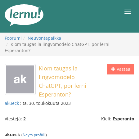
Tästä
sisältöön
Men
Foorumi
Neuvontapaikka
Kiom taugas la lingvomodelo ChatGPT, por lerni
Esperanton?
Kiom taugas la
Vastaa
lingvomodelo
ChatGPT, por lerni
Esperanton?
akueck
:lta, 30. toukokuuta 2023
Viestejä:
2
Kieli:
Esperanto
akueck
(
Näytä profiilli
)