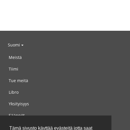
Suomi
Meistä
Tiimi
Tue meitä
Libro
Yksityisyys
Säännöt
Ota yhteyttä meihin
Tämä sivusto käyttää evästeitä jotta saat