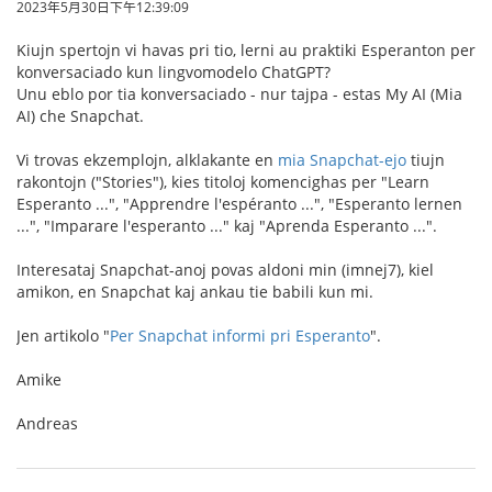
2023年5月30日下午12:39:09
Kiujn spertojn vi havas pri tio, lerni au praktiki Esperanton per
konversaciado kun lingvomodelo ChatGPT?
Unu eblo por tia konversaciado - nur tajpa - estas My AI (Mia
AI) che Snapchat.
Vi trovas ekzemplojn, alklakante en
mia Snapchat-ejo
tiujn
rakontojn ("Stories"), kies titoloj komencighas per "Learn
Esperanto ...", "Apprendre l'espéranto ...", "Esperanto lernen
...", "Imparare l'esperanto ..." kaj "Aprenda Esperanto ...".
Interesataj Snapchat-anoj povas aldoni min (imnej7), kiel
amikon, en Snapchat kaj ankau tie babili kun mi.
Jen artikolo "
Per Snapchat informi pri Esperanto
".
Amike
Andreas