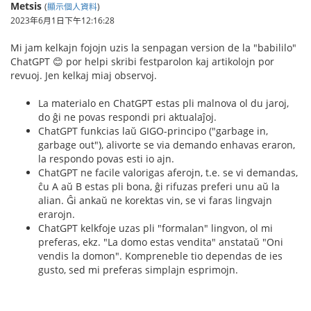
Metsis
(
顯示個人資料
)
2023年6月1日下午12:16:28
Mi jam kelkajn fojojn uzis la senpagan version de la "babililo"
ChatGPT 😊 por helpi skribi festparolon kaj artikolojn por
revuoj. Jen kelkaj miaj observoj.
La materialo en ChatGPT estas pli malnova ol du jaroj,
do ĝi ne povas respondi pri aktualaĵoj.
ChatGPT funkcias laŭ GIGO-principo ("garbage in,
garbage out"), alivorte se via demando enhavas eraron,
la respondo povas esti io ajn.
ChatGPT ne facile valorigas aferojn, t.e. se vi demandas,
ĉu A aŭ B estas pli bona, ĝi rifuzas preferi unu aŭ la
alian. Ĝi ankaŭ ne korektas vin, se vi faras lingvajn
erarojn.
ChatGPT kelkfoje uzas pli "formalan" lingvon, ol mi
preferas, ekz. "La domo estas vendita" anstataŭ "Oni
vendis la domon". Kompreneble tio dependas de ies
gusto, sed mi preferas simplajn esprimojn.