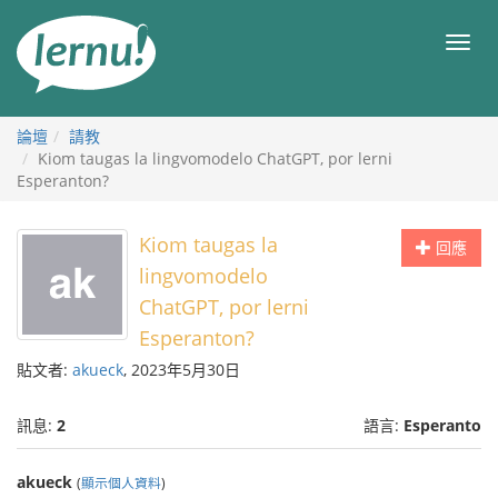
前
往
目
目
錄
錄
論壇
請教
Kiom taugas la lingvomodelo ChatGPT, por lerni
Esperanton?
Kiom taugas la
回應
lingvomodelo
ChatGPT, por lerni
Esperanton?
貼文者:
akueck
, 2023年5月30日
訊息:
2
語言:
Esperanto
akueck
(
顯示個人資料
)