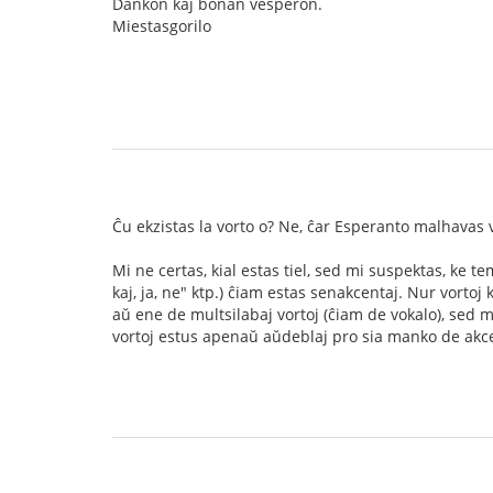
Dankon kaj bonan vesperon.
Miestasgorilo
Ĉu ekzistas la vorto o? Ne, ĉar Esperanto malhavas 
Mi ne certas, kial estas tiel, sed mi suspektas, ke te
kaj, ja, ne" ktp.) ĉiam estas senakcentaj. Nur vorto
aŭ ene de multsilabaj vortoj (ĉiam de vokalo), sed 
vortoj estus apenaŭ aŭdeblaj pro sia manko de akc