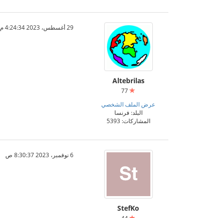
29 أغسطس، 2023 4:24:34 م
Altebrilas
77
عرض الملف الشخصي
البلد: فرنسا
المشاركات: 5393
6 نوفمبر، 2023 8:30:37 ص
StefKo