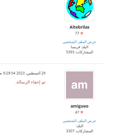
Altebrilas
77
عرض الملف الشخصي
البلد: فرنسا
المشاركات: 5393
29 أغسطس، 2023 9:29:54 ص
تم إخفاء الرسالة.
amigueo
47
عرض الملف الشخصي
البلد:
المشاركات: 3307