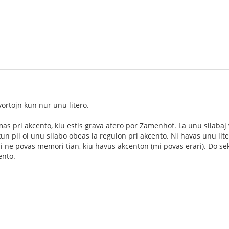
vortojn kun nur unu litero.
mas pri akcento, kiu estis grava afero por Zamenhof. La unu silabaj vor
j kun pli ol unu silabo obeas la regulon pri akcento. Ni havas unu li
mi ne povas memori tian, kiu havus akcenton (mi povas erari). Do sek
ento.