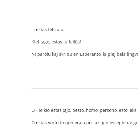
Li estas feliĉulo.
Kiel tago, estas iu feliĉa!
Ni parolu kaj skribu en Esperanto, la plej bela lingv
O - io kio estas (aĵo, besto, homo, persono, esto, ekzi
O estas vorto tro ĝenerala por uzi ĝin escepte de g