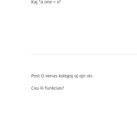
Kaj "a one = o"
Post O venas kolegoj oj ojn on.
Cxu ili funkcias?