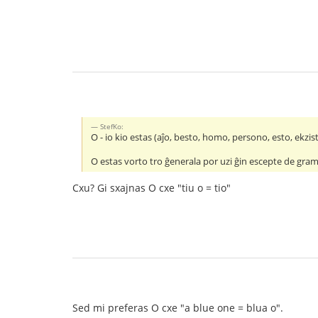
StefKo:
O - io kio estas (aĵo, besto, homo, persono, esto, ekzis
O estas vorto tro ĝenerala por uzi ĝin escepte de gram
Cxu? Gi sxajnas O cxe "tiu o = tio"
Sed mi preferas O cxe "a blue one = blua o".