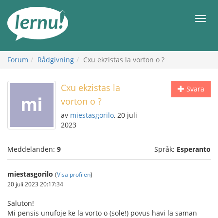
Till
sidans
Meny
innehåll
Forum
Rådgivning
Cxu ekzistas la vorton o ?
Cxu ekzistas la
Svara
vorton o ?
av
miestasgorilo
, 20 juli
2023
Meddelanden:
9
Språk:
Esperanto
miestasgorilo
(
Visa profilen
)
20 juli 2023 20:17:34
Saluton!
Mi pensis unufoje ke la vorto o (sole!) povus havi la saman