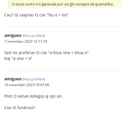
O estas vorto tro ĝenerala por uzi ĝin escepte de gramatiko.
Cxu? Gi sxajnas O cxe "tiu o = tio"
amigueo
(
Visa profilen
)
7 november 2023 12:11:18
Sed mi preferas O cxe "a blue one = blua o".
Kaj "a one = o"
amigueo
(
Visa profilen
)
10 november 2023 10:47:00
Post O venas kolegoj oj ojn on.
Cxu ili funkcias?