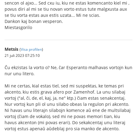
sencon ol ajxo... Sed cxu iu, kiu ne estas komencanto kiel mi ,
povus diri al mi se tiu novan vorto estus tute malgxusta aux
se tiu vorta estas aux estis uzata... Mi ne scias.
Dankon kaj bonan vesperon.
Miestasgorilo
Metsis
(
Visa profilen
)
21 juli 2023 07:25:10
Ĉu ekzistas la vorto o? Ne, ĉar Esperanto malhavas vortojn kun
nur unu litero.
Mi ne certas, kial estas tiel, sed mi suspektas, ke temas pri
akcento, kiu estis grava afero por Zamenhof. La unu silabaj
vortoj ("al, ĉi, de, el, kaj, ja, ne" ktp.) ĉiam estas senakcentaj.
Nur vortoj kun pli ol unu silabo obeas la regulon pri akcento.
Ni havas unu literajn silabojn komence aŭ ene de multsilabaj
vortoj (ĉiam de vokalo), sed mi ne povas memori tian, kiu
havus akcenton (mi povas erari). Do sekakcentaj unu literaj
vortoj estus apenaŭ aŭdeblaj pro sia manko de akcento.