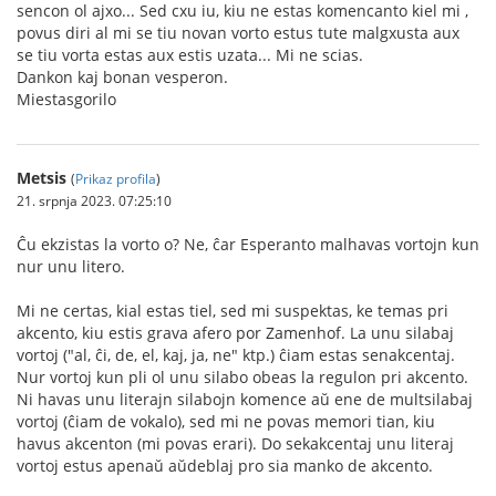
sencon ol ajxo... Sed cxu iu, kiu ne estas komencanto kiel mi ,
povus diri al mi se tiu novan vorto estus tute malgxusta aux
se tiu vorta estas aux estis uzata... Mi ne scias.
Dankon kaj bonan vesperon.
Miestasgorilo
Metsis
(
Prikaz profila
)
21. srpnja 2023. 07:25:10
Ĉu ekzistas la vorto o? Ne, ĉar Esperanto malhavas vortojn kun
nur unu litero.
Mi ne certas, kial estas tiel, sed mi suspektas, ke temas pri
akcento, kiu estis grava afero por Zamenhof. La unu silabaj
vortoj ("al, ĉi, de, el, kaj, ja, ne" ktp.) ĉiam estas senakcentaj.
Nur vortoj kun pli ol unu silabo obeas la regulon pri akcento.
Ni havas unu literajn silabojn komence aŭ ene de multsilabaj
vortoj (ĉiam de vokalo), sed mi ne povas memori tian, kiu
havus akcenton (mi povas erari). Do sekakcentaj unu literaj
vortoj estus apenaŭ aŭdeblaj pro sia manko de akcento.