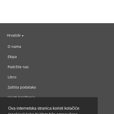
Hrvatski
O nama
Ekipa
Podržite nas
Libro
Zaštita podataka
Uvjeti korištenja
Kontaktiraj nas
Ova internetska stranica koristi kolačiće