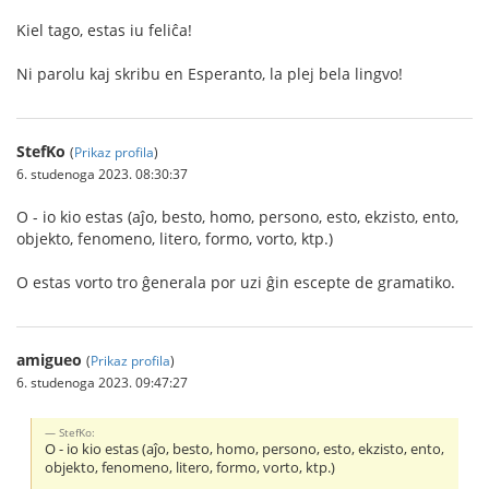
Kiel tago, estas iu feliĉa!
Ni parolu kaj skribu en Esperanto, la plej bela lingvo!
StefKo
(
Prikaz profila
)
6. studenoga 2023. 08:30:37
O - io kio estas (aĵo, besto, homo, persono, esto, ekzisto, ento,
objekto, fenomeno, litero, formo, vorto, ktp.)
O estas vorto tro ĝenerala por uzi ĝin escepte de gramatiko.
amigueo
(
Prikaz profila
)
6. studenoga 2023. 09:47:27
StefKo:
O - io kio estas (aĵo, besto, homo, persono, esto, ekzisto, ento,
objekto, fenomeno, litero, formo, vorto, ktp.)