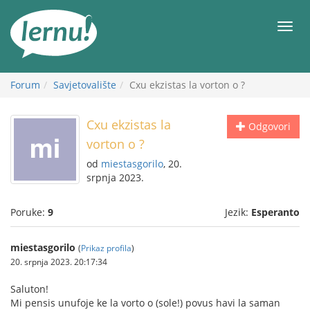
Sadržaj
Meni
Forum
Savjetovalište
Cxu ekzistas la vorton o ?
Cxu ekzistas la
Odgovori
vorton o ?
od
miestasgorilo
, 20.
srpnja 2023.
Poruke:
9
Jezik:
Esperanto
miestasgorilo
(
Prikaz profila
)
20. srpnja 2023. 20:17:34
Saluton!
Mi pensis unufoje ke la vorto o (sole!) povus havi la saman