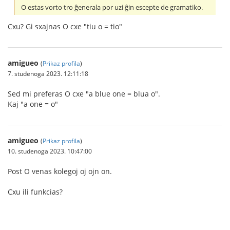
O estas vorto tro ĝenerala por uzi ĝin escepte de gramatiko.
Cxu? Gi sxajnas O cxe "tiu o = tio"
amigueo
(
Prikaz profila
)
7. studenoga 2023. 12:11:18
Sed mi preferas O cxe "a blue one = blua o".
Kaj "a one = o"
amigueo
(
Prikaz profila
)
10. studenoga 2023. 10:47:00
Post O venas kolegoj oj ojn on.
Cxu ili funkcias?