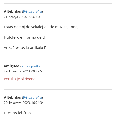
Altebrilas
(
Prikaz profila
)
21. srpnja 2023. 09:32:25
Estas nomoj de vokaloj aŭ de muzikaj tonoj.
Hufofero en formo de U
Ankaŭ estas la artikolo l'
amigueo
(
Prikaz profila
)
29. kolovoza 2023. 09:29:54
Poruka je skrivena.
Altebrilas
(
Prikaz profila
)
29. kolovoza 2023. 16:24:34
Li estas feliĉulo.