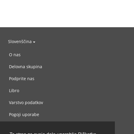
Slovenščina
O nas
Delovna skupina
Podprite nas
Libro
Varstvo podatkov
Pogoji uporabe
Navežite stik z nami