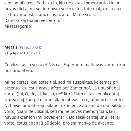
sencon ol ajxo... Sed cxu iu, kiu ne estas komencanto kiel mi ,
povus diri al mi se tiu novan vorto estus tute malgxusta aux
se tiu vorta estas aux estis uzata... Mi ne scias.
Dankon kaj bonan vesperon.
Miestasgorilo
Metsis
(
Prikaži profil
)
21. julij 2023 07:25:10
Ĉu ekzistas la vorto o? Ne, ĉar Esperanto malhavas vortojn kun
nur unu litero.
Mi ne certas, kial estas tiel, sed mi suspektas, ke temas pri
akcento, kiu estis grava afero por Zamenhof. La unu silabaj
vortoj ("al, ĉi, de, el, kaj, ja, ne" ktp.) ĉiam estas senakcentaj.
Nur vortoj kun pli ol unu silabo obeas la regulon pri akcento.
Ni havas unu literajn silabojn komence aŭ ene de multsilabaj
vortoj (ĉiam de vokalo), sed mi ne povas memori tian, kiu
havus akcenton (mi povas erari). Do sekakcentaj unu literaj
vortoj estus apenaŭ aŭdeblaj pro sia manko de akcento.