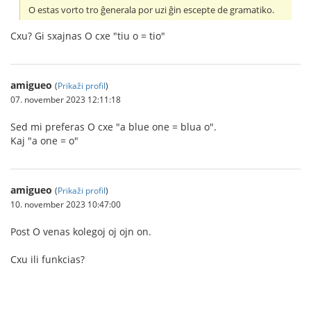
O estas vorto tro ĝenerala por uzi ĝin escepte de gramatiko.
Cxu? Gi sxajnas O cxe "tiu o = tio"
amigueo
(
Prikaži profil
)
07. november 2023 12:11:18
Sed mi preferas O cxe "a blue one = blua o".
Kaj "a one = o"
amigueo
(
Prikaži profil
)
10. november 2023 10:47:00
Post O venas kolegoj oj ojn on.
Cxu ili funkcias?