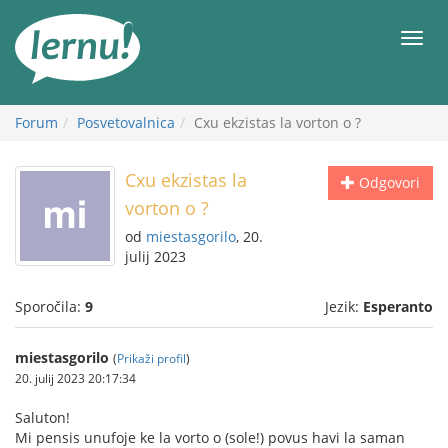
K
vsebini
Meni
Forum
Posvetovalnica
Cxu ekzistas la vorton o ?
Cxu ekzistas la
Odgovori
vorton o ?
od
miestasgorilo
, 20.
julij 2023
Sporočila:
9
Jezik:
Esperanto
miestasgorilo
(
Prikaži profil
)
20. julij 2023 20:17:34
Saluton!
Mi pensis unufoje ke la vorto o (sole!) povus havi la saman