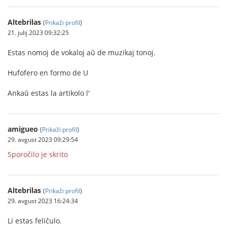
Altebrilas
(
Prikaži profil
)
21. julij 2023 09:32:25
Estas nomoj de vokaloj aŭ de muzikaj tonoj.
Hufofero en formo de U
Ankaŭ estas la artikolo l'
amigueo
(
Prikaži profil
)
29. avgust 2023 09:29:54
Sporočilo je skrito
Altebrilas
(
Prikaži profil
)
29. avgust 2023 16:24:34
Li estas feliĉulo.