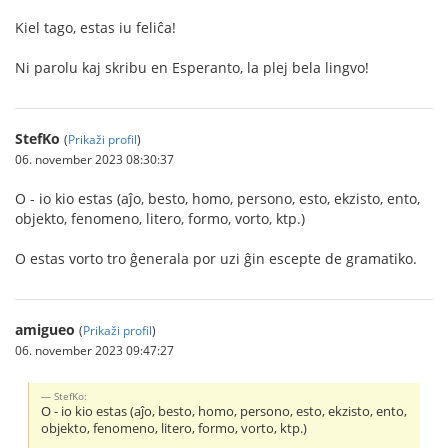
Kiel tago, estas iu feliĉa!
Ni parolu kaj skribu en Esperanto, la plej bela lingvo!
StefKo
(
Prikaži profil
)
06. november 2023 08:30:37
O - io kio estas (aĵo, besto, homo, persono, esto, ekzisto, ento,
objekto, fenomeno, litero, formo, vorto, ktp.)
O estas vorto tro ĝenerala por uzi ĝin escepte de gramatiko.
amigueo
(
Prikaži profil
)
06. november 2023 09:47:27
StefKo:
O - io kio estas (aĵo, besto, homo, persono, esto, ekzisto, ento,
objekto, fenomeno, litero, formo, vorto, ktp.)