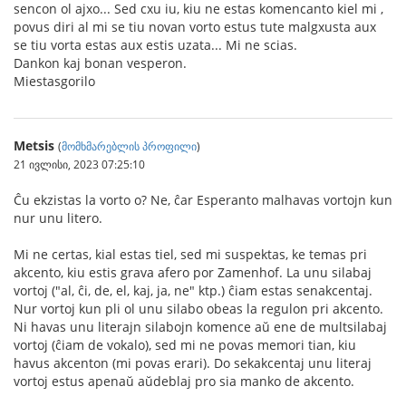
sencon ol ajxo... Sed cxu iu, kiu ne estas komencanto kiel mi ,
povus diri al mi se tiu novan vorto estus tute malgxusta aux
se tiu vorta estas aux estis uzata... Mi ne scias.
Dankon kaj bonan vesperon.
Miestasgorilo
Metsis
(
მომხმარებლის პროფილი
)
21 ივლისი, 2023 07:25:10
Ĉu ekzistas la vorto o? Ne, ĉar Esperanto malhavas vortojn kun
nur unu litero.
Mi ne certas, kial estas tiel, sed mi suspektas, ke temas pri
akcento, kiu estis grava afero por Zamenhof. La unu silabaj
vortoj ("al, ĉi, de, el, kaj, ja, ne" ktp.) ĉiam estas senakcentaj.
Nur vortoj kun pli ol unu silabo obeas la regulon pri akcento.
Ni havas unu literajn silabojn komence aŭ ene de multsilabaj
vortoj (ĉiam de vokalo), sed mi ne povas memori tian, kiu
havus akcenton (mi povas erari). Do sekakcentaj unu literaj
vortoj estus apenaŭ aŭdeblaj pro sia manko de akcento.