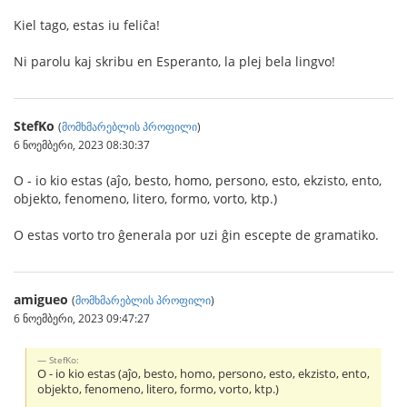
Kiel tago, estas iu feliĉa!
Ni parolu kaj skribu en Esperanto, la plej bela lingvo!
StefKo
(
მომხმარებლის პროფილი
)
6 ნოემბერი, 2023 08:30:37
O - io kio estas (aĵo, besto, homo, persono, esto, ekzisto, ento,
objekto, fenomeno, litero, formo, vorto, ktp.)
O estas vorto tro ĝenerala por uzi ĝin escepte de gramatiko.
amigueo
(
მომხმარებლის პროფილი
)
6 ნოემბერი, 2023 09:47:27
StefKo:
O - io kio estas (aĵo, besto, homo, persono, esto, ekzisto, ento,
objekto, fenomeno, litero, formo, vorto, ktp.)