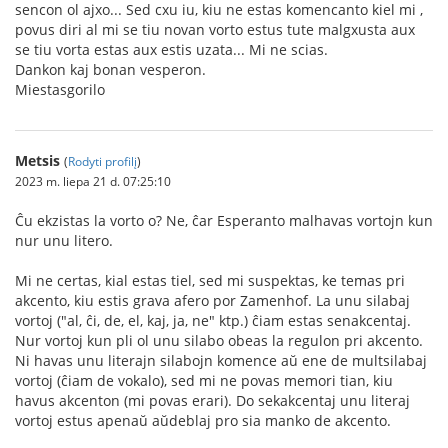
sencon ol ajxo... Sed cxu iu, kiu ne estas komencanto kiel mi ,
povus diri al mi se tiu novan vorto estus tute malgxusta aux
se tiu vorta estas aux estis uzata... Mi ne scias.
Dankon kaj bonan vesperon.
Miestasgorilo
Metsis
(
Rodyti profilį
)
2023 m. liepa 21 d. 07:25:10
Ĉu ekzistas la vorto o? Ne, ĉar Esperanto malhavas vortojn kun
nur unu litero.
Mi ne certas, kial estas tiel, sed mi suspektas, ke temas pri
akcento, kiu estis grava afero por Zamenhof. La unu silabaj
vortoj ("al, ĉi, de, el, kaj, ja, ne" ktp.) ĉiam estas senakcentaj.
Nur vortoj kun pli ol unu silabo obeas la regulon pri akcento.
Ni havas unu literajn silabojn komence aŭ ene de multsilabaj
vortoj (ĉiam de vokalo), sed mi ne povas memori tian, kiu
havus akcenton (mi povas erari). Do sekakcentaj unu literaj
vortoj estus apenaŭ aŭdeblaj pro sia manko de akcento.