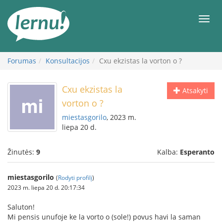
Į
turinį
Meni
Forumas
Konsultacijos
Cxu ekzistas la vorton o ?
Cxu ekzistas la
Atsakyti
vorton o ?
miestasgorilo
, 2023 m.
liepa 20 d.
Žinutės:
9
Kalba:
Esperanto
miestasgorilo
(
Rodyti profilį
)
2023 m. liepa 20 d. 20:17:34
Saluton!
Mi pensis unufoje ke la vorto o (sole!) povus havi la saman