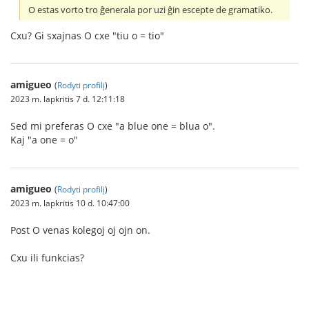
O estas vorto tro ĝenerala por uzi ĝin escepte de gramatiko.
Cxu? Gi sxajnas O cxe "tiu o = tio"
amigueo
(
Rodyti profilį
)
2023 m. lapkritis 7 d. 12:11:18
Sed mi preferas O cxe "a blue one = blua o".
Kaj "a one = o"
amigueo
(
Rodyti profilį
)
2023 m. lapkritis 10 d. 10:47:00
Post O venas kolegoj oj ojn on.
Cxu ili funkcias?