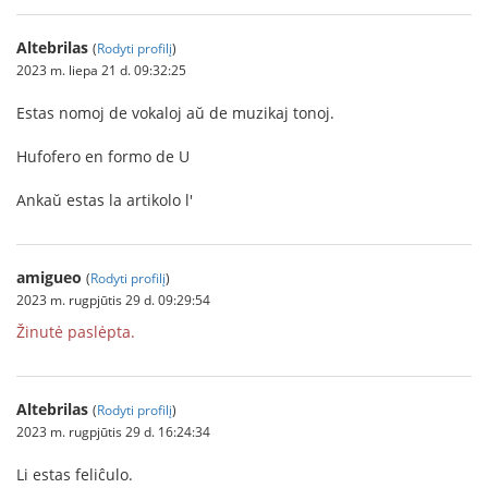
Altebrilas
(
Rodyti profilį
)
2023 m. liepa 21 d. 09:32:25
Estas nomoj de vokaloj aŭ de muzikaj tonoj.
Hufofero en formo de U
Ankaŭ estas la artikolo l'
amigueo
(
Rodyti profilį
)
2023 m. rugpjūtis 29 d. 09:29:54
Žinutė paslėpta.
Altebrilas
(
Rodyti profilį
)
2023 m. rugpjūtis 29 d. 16:24:34
Li estas feliĉulo.