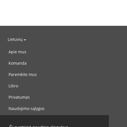
Lietuvių
Apie mus
Komanda
Paremkite mus
Libro
Privatumas
Naudojimo sąlygos
Susisiekite su mumis