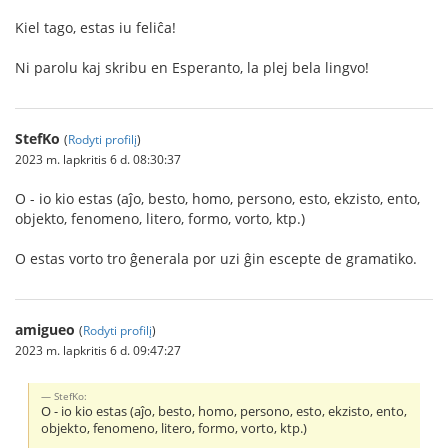
Kiel tago, estas iu feliĉa!
Ni parolu kaj skribu en Esperanto, la plej bela lingvo!
StefKo
(
Rodyti profilį
)
2023 m. lapkritis 6 d. 08:30:37
O - io kio estas (aĵo, besto, homo, persono, esto, ekzisto, ento,
objekto, fenomeno, litero, formo, vorto, ktp.)
O estas vorto tro ĝenerala por uzi ĝin escepte de gramatiko.
amigueo
(
Rodyti profilį
)
2023 m. lapkritis 6 d. 09:47:27
StefKo:
O - io kio estas (aĵo, besto, homo, persono, esto, ekzisto, ento,
objekto, fenomeno, litero, formo, vorto, ktp.)