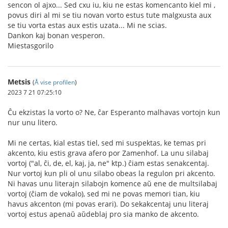
sencon ol ajxo... Sed cxu iu, kiu ne estas komencanto kiel mi ,
povus diri al mi se tiu novan vorto estus tute malgxusta aux
se tiu vorta estas aux estis uzata... Mi ne scias.
Dankon kaj bonan vesperon.
Miestasgorilo
Metsis
(
Å vise profilen
)
2023 7 21 07:25:10
Ĉu ekzistas la vorto o? Ne, ĉar Esperanto malhavas vortojn kun
nur unu litero.
Mi ne certas, kial estas tiel, sed mi suspektas, ke temas pri
akcento, kiu estis grava afero por Zamenhof. La unu silabaj
vortoj ("al, ĉi, de, el, kaj, ja, ne" ktp.) ĉiam estas senakcentaj.
Nur vortoj kun pli ol unu silabo obeas la regulon pri akcento.
Ni havas unu literajn silabojn komence aŭ ene de multsilabaj
vortoj (ĉiam de vokalo), sed mi ne povas memori tian, kiu
havus akcenton (mi povas erari). Do sekakcentaj unu literaj
vortoj estus apenaŭ aŭdeblaj pro sia manko de akcento.