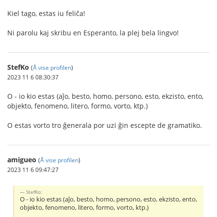
Kiel tago, estas iu feliĉa!
Ni parolu kaj skribu en Esperanto, la plej bela lingvo!
StefKo
(
Å vise profilen
)
2023 11 6 08:30:37
O - io kio estas (aĵo, besto, homo, persono, esto, ekzisto, ento,
objekto, fenomeno, litero, formo, vorto, ktp.)
O estas vorto tro ĝenerala por uzi ĝin escepte de gramatiko.
amigueo
(
Å vise profilen
)
2023 11 6 09:47:27
StefKo:
O - io kio estas (aĵo, besto, homo, persono, esto, ekzisto, ento,
objekto, fenomeno, litero, formo, vorto, ktp.)