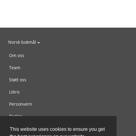
Norsk bokmål
Om oss
Team
Støtt oss
Libro
Personvern
Regler
Kontakt oss
This website uses cookies to ensure you get