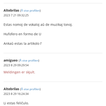
Altebrilas
(
Å vise profilen
)
2023 7 21 09:32:25
Estas nomoj de vokaloj aŭ de muzikaj tonoj.
Hufofero en formo de U
Ankaŭ estas la artikolo l'
amigueo
(
Å vise profilen
)
2023 8 29 09:29:54
Meldingen er skjult.
Altebrilas
(
Å vise profilen
)
2023 8 29 16:24:34
Li estas feliĉulo.