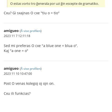
O estas vorto tro ĝenerala por uzi ĝin escepte de gramatiko.
Cxu? Gi sxajnas O cxe "tiu o = tio"
amigueo
(
Å vise profilen
)
2023 11 7 12:11:18
Sed mi preferas O cxe "a blue one = blua o".
Kaj "a one = o"
amigueo
(
Å vise profilen
)
2023 11 10 10:47:00
Post O venas kolegoj oj ojn on.
Cxu ili funkcias?