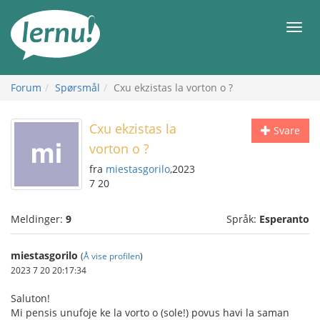
Til
innholdet
Meny
Forum
Spørsmål
Cxu ekzistas la vorton o ?
Cxu ekzistas la
Svare
vorton o ?
fra
miestasgorilo
,2023
7 20
Meldinger:
9
Språk:
Esperanto
miestasgorilo
(
Å vise profilen
)
2023 7 20 20:17:34
Saluton!
Mi pensis unufoje ke la vorto o (sole!) povus havi la saman