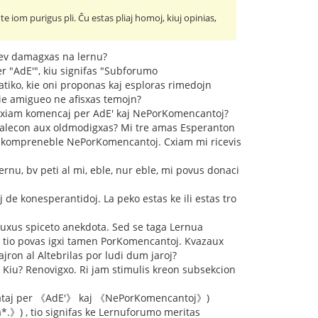
e iom purigus pli. Ĉu estas pliaj homoj, kiuj opinias,
 jev damagxas na lernu?
r "AdE'", kiu signifas "Subforumo
atiko, kie oni proponas kaj esploras rimedojn
kie amigueo ne afisxas temojn?
j cxiam komencaj per AdE' kaj NePorKomencantoj?
tualecon aux oldmodigxas? Mi tre amas Esperanton
oj kompreneble NePorKomencantoj. Cxiam mi ricevis
rnu, bv peti al mi, eble, nur eble, mi povus donaci
 de konesperantidoj. La peko estas ke ili estas tro
uxus spiceto anekdota. Sed se taga Lernua
i, tio povas igxi tamen PorKomencantoj. Kvazaux
ron al Altebrilas por ludi dum jaroj?
i. Kiu? Renovigxo. Ri jam stimulis kreon subsekcion
ertataj per 《AdE'》 kaj 《NePorKomencantoj》)
*.》) , tio signifas ke Lernuforumo meritas