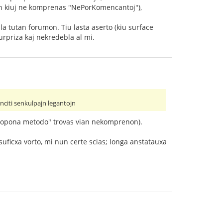
ujn kiuj ne komprenas "NePorKomencantoj"),
la tutan forumon. Tiu lasta aserto (kiu surface
urpriza kaj nekredebla al mi.
inciti senkulpajn legantojn
 "propona metodo" trovas vian nekomprenon).
suficxa vorto, mi nun certe scias; longa anstatauxa