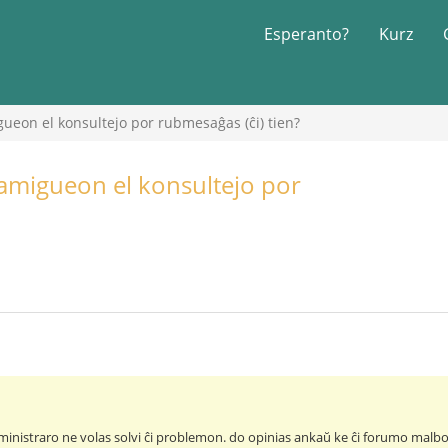
Esperanto?
Kurz
ueon el konsultejo por rubmesaĝas (ĉi) tien?
 amigueon el konsultejo por
ministraro ne volas solvi ĉi problemon. do opinias ankaŭ ke ĉi forumo malb