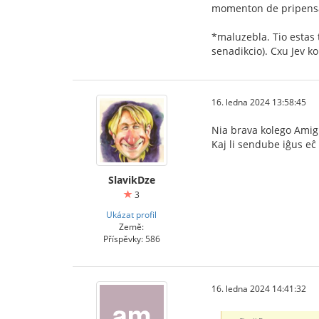
momenton de pripensad
*maluzebla. Tio estas 
senadikcio). Cxu Jev k
16. ledna 2024 13:58:45
Nia brava kolego Amigu
Kaj li sendube iĝus eĉ
SlavikDze
3
Ukázat profil
Země:
Příspěvky: 586
16. ledna 2024 14:41:32