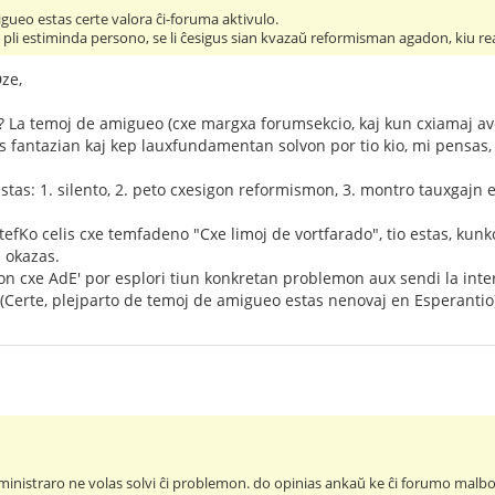
gueo estas certe valora ĉi-foruma aktivulo.
ĉ pli estiminda persono, se li ĉesigus sian kvazaŭ reformisman agadon, kiu re
ze,
 La temoj de amigueo (cxe margxa forumsekcio, kaj kun cxiamaj av
s fantazian kaj kep lauxfundamentan solvon por tio kio, mi pensas
j estas: 1. silento, 2. peto cxesigon reformismon, 3. montro tauxgajn
n StefKo celis cxe temfadeno "Cxe limoj de vortfarado", tio estas, k
 okazas.
on cxe AdE' por esplori tiun konkretan problemon aux sendi la int
Certe, plejparto de temoj de amigueo estas nenovaj en Esperantio
ministraro ne volas solvi ĉi problemon. do opinias ankaŭ ke ĉi forumo malb