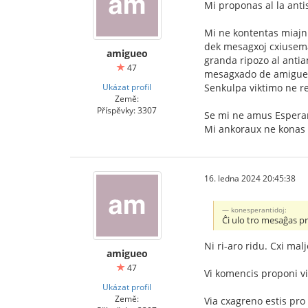
Mi proponas al la an
Mi ne kontentas miajn 
dek mesagxoj cxiusemaj
amigueo
granda ripozo al antia
47
mesagxado de amigueo 
Ukázat profil
Senkulpa viktimo ne re
Země:
Příspěvky: 3307
Se mi ne amus Esperant
Mi ankoraux ne konas m
16. ledna 2024 20:45:38
konesperantidoj:
Ĉi ulo tro mesaĝas p
Ni ri-aro ridu. Cxi mal
amigueo
47
Vi komencis proponi via
Ukázat profil
Země:
Via cxagreno estis pro