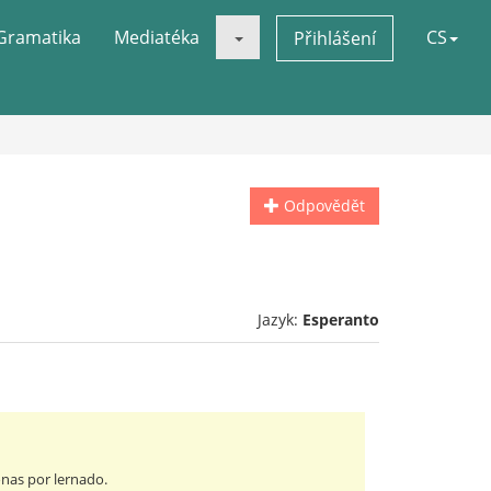
Gramatika
Mediatéka
CS
Přihlášení
Odpovědět
Jazyk:
Esperanto
onas por lernado.