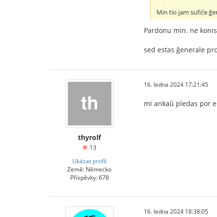
Min tio jam sufiĉe ĝe
Pardonu min. ne konis 
sed estas ĝenerale prob
16. ledna 2024 17:21:45
mi ankaŭ pledas por ek
thyrolf
13
Ukázat profil
Země: Německo
Příspěvky: 678
16. ledna 2024 18:38:05