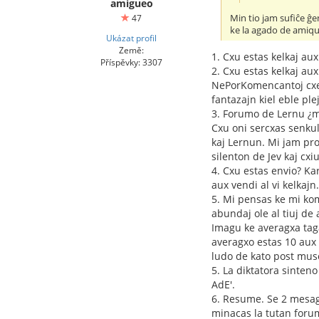
amigueo
Min tio jam sufiĉe ĝen
47
ke la agado de amiq
Ukázat profil
Země:
1. Cxu estas kelkaj au
Příspěvky: 3307
2. Cxu estas kelkaj a
NePorKomencantoj cxe P
fantazajn kiel eble pl
3. Forumo de Lernu ¿m
Cxu oni sercxas senku
kaj Lernun. Mi jam pr
silenton de Jev kaj cxiuj
4. Cxu estas envio? Ka
aux vendi al vi kelkajn.
5. Mi pensas ke mi kom
abundaj ole al tiuj de a
Imagu ke averagxa tag
averagxo estas 10 aux 
ludo de kato post muso
5. La diktatora sinten
AdE'.
6. Resume. Se 2 mesag
minacas la tutan forum