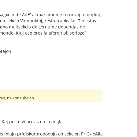
:
esagxojn de AdE' al maksimume tri novaj temoj kaj
n sekcio Vidpunktoj; restu trankvilaj. Tio estos
 forumo multsekcia de Lernu ne dependas de
ndo. Kiuj esploros la aferon pli serioze?
etejon.
ran, ne konsultejan.
 Kaj poste vi provis en la angla.
tis miajn pridiskutproponojn en sekcion PriCxioAlia,