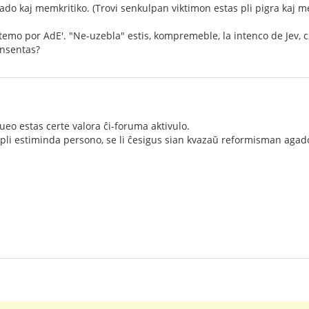
o kaj memkritiko. (Trovi senkulpan viktimon estas pli pigra kaj 
temo por AdE'. "Ne-uzebla" estis, kompremeble, la intenco de Jev, c
onsentas?
eo estas certe valora ĉi-foruma aktivulo.
 pli estiminda persono, se li ĉesigus sian kvazaŭ reformisman agado