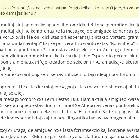
as, la forumo iĝas maluzebla. Mi jam forigis kelkajn kontojn ĉi-jare, do volont
ueo damaĝas lernu!?
x multaj kiuj opinias ke agado liberon cida def konesperantidoj kaj
ux multaj kiuj ne komprenas ke la mesagxoj de amigueo komencas pe
orCxioAlia kie oni diskutas pri esperantaj sintakso, vortaro, gram
ej lauxfundamentajn" kaj ke por vera Esperanto estas "Konsultejo" 
albonas por lernado? cxar estas lasta sekcio kun 2 ciutagaj temo
lpan viktimon por disimuli ke Lernu kaj eble Esperanto perdas ak
oponis almenaux trifoje kreadon de sekcion Pri-Gramatikaj-Diskut
 aliaj.
ra konesperantidoj, se vi senas suficxe multajn ideojn por forumo Le
prenas. Ne estas ke miaj mesagxoj estas mavaj, ne pli mavaj ol tiuj
liaj sekcioj.
a mesagxnombro cxe Lernu estas 100. Tiam aktuala amigueo kvaza
5, see amigueo estas duon' forumo! Se Altebrilas venas por korekt
n, dinamika mojosa ekzerco de bona Esperanto. Sed kiu pagas salaj
o de konesperantidoj (kaj ria acxa lingvstilo) havas avantagxon al m
xoj cxiutagaj de amigueo (cxe lasta forumsekcio kaj konvene av
on (Jev diras: 《Min tio jam sufiĉe ĝenas, la forumo iĝas maluzebla