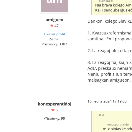
SlavikDze:
Nia brava kolego Ami
Kaj li sendube iĝus e
amigueo
Dankon, kolego SlavikD
47
1. Kvazauxreformisma?
Ukázat profil
samtipaj: "mi propona
Země:
Příspěvky: 3307
2. La reagoj plej ofta
3. La reagoj tiaj kiaj
AdE', preskaux neniam
Neniu profitis iun tem
malsagxan amigueon. (
16. ledna 2024 17:19:03
konesperantidoj
5
Jev:
Příspěvky: 99
konesperantidoj:
mi opinias ke ad