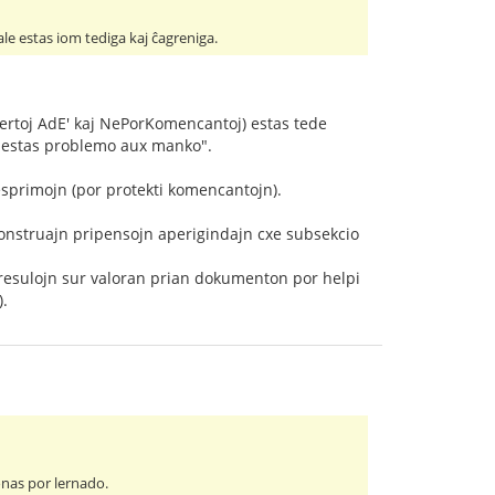
ale estas iom tediga kaj ĉagreniga.
ertoj AdE' kaj NePorKomencantoj) estas tede
, estas problemo aux manko".
 esprimojn (por protekti komencantojn).
unkonstruajn pripensojn aperigindajn cxe subsekcio
eresulojn sur valoran prian dokumenton por helpi
).
onas por lernado.