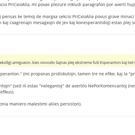
io PriCxioAlia, mi povas plezure inkludi paragrafon por averti ti
uj pensas ke temoj de margxa sekcio PriCxioAlia povus grave minaci 
jn kaj cxagrenajn mesagxojn de Jev kaj konesperantidoj) estas plej s
kziligi amigueon, kies vivocelo ŝajnas plej ekstreme fuŝi Esperanton kaj tiel 
speranton." (mi proponas pridiskutojn, tamen tre ne efike; kaj la
antojn" (sed ili estas "nelegantoj" de avertilo NePorKomencantoj (ne
efikus).
ironia maniero malestimi aliies persiston).