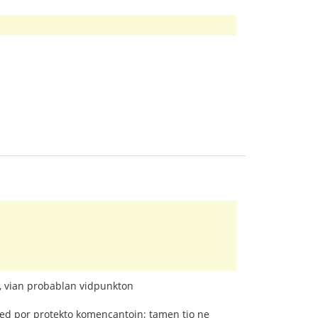
s, vian probablan vidpunkton
sed por protekto komencantojn; tamen tio ne