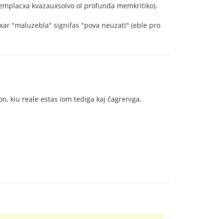
memplacxa kvazauxsolvo ol profunda memkritiko).
xar "maluzebla" signifas "pova neuzati" (eble pro
n, kiu reale estas iom tediga kaj ĉagreniga.