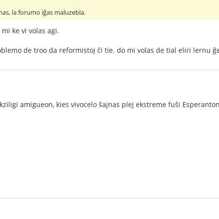
nas, la forumo iĝas maluzebla.
mi ke vi volas agi.
lemo de troo da reformistoj ĉi tie. do mi volas de tial eliri lernu ĝ
ziligi amigueon, kies vivocelo ŝajnas plej ekstreme fuŝi Esperanton 