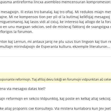
tispasma antireforma lincxa asembleo memcensuran kompromeson
mesagxojn. Ili estas tro banalaj, kaj tro oftaj. Mi redukos miajn m
ne. Mi ne kompensos tion per pli ol la kutimaj kelkfojaj mesagxoj e
migueismanoj, kaj lasos vidi al cxiuj, ke intereso kaj allogo de la
en unu margxan sekcion, sed de misteraj faktoroj de sxangxigxa mo
florigos la forumon.
on kaj Lernun, mi antaux jaroj ne plu uzus tiun lingvon kaj tiun r
ultajn mirindajxojn de Esperanta kulturo, ekzemple literaturon...
roponante reformojn. Tiaj afiŝoj devu lokiĝi en forumojn vidpunktan aŭ cete
jena via mesagxo datas kiel?
jn reformojn en sekcio Vidpunktoj, kaj poste en kelkaj aliaj sekcioj.
 ke aliaj proponis cxe Konsultejo. Via mistera kunlaboro kun Jev jxe