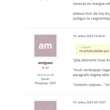
necesas en margxa sekc
ankaux tiun de tiuj ki
justigus la cxagrenita
16. ledna 2024 19:42:41
thyrolf:
mi ankaŭ pledas por e
"plej ekstreme fusxi E
amigueo
47
"Inciti senkulpajn leg
paragrafo stigma eble 
Ukázat profil
Země:
Příspěvky: 3307
"vivocelo sxajnas..." (
16. ledna 2024 20:13:07