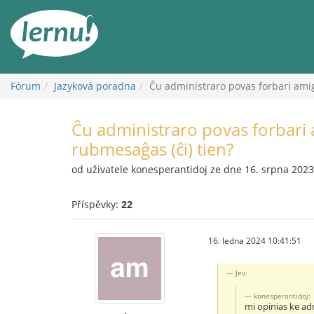
Přejít
k
obsahu
Fórum
Jazyková poradna
Ĉu administraro povas forbari amig
Ĉu administraro povas forbari
rubmesaĝas (ĉi) tien?
od uživatele konesperantidoj ze dne 16. srpna 2023
Příspěvky:
22
16. ledna 2024 10:41:51
Jev:
konesperantidoj:
mi opinias ke ad