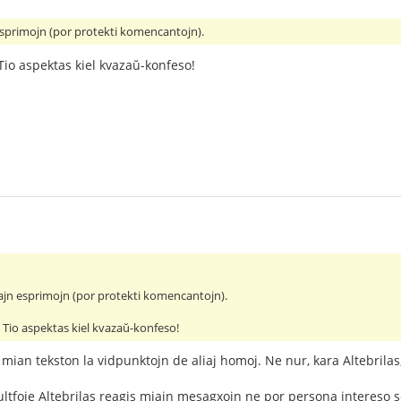
sprimojn (por protekti komencantojn).
? Tio aspektas kiel kvazaŭ-konfeso!
ajn esprimojn (por protekti komencantojn).
n? Tio aspektas kiel kvazaŭ-konfeso!
mian tekston la vidpunktojn de aliaj homoj. Ne nur, kara Altebrila
ltfoje Altebrilas reagis miajn mesagxojn ne por persona intereso 