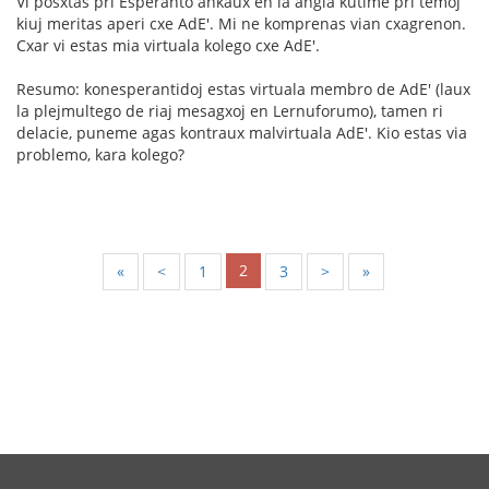
Vi posxtas pri Esperanto ankaux en la angla kutime pri temoj
kiuj meritas aperi cxe AdE'. Mi ne komprenas vian cxagrenon.
Cxar vi estas mia virtuala kolego cxe AdE'.
Resumo: konesperantidoj estas virtuala membro de AdE' (laux
la plejmultego de riaj mesagxoj en Lernuforumo), tamen ri
delacie, puneme agas kontraux malvirtuala AdE'. Kio estas via
problemo, kara kolego?
2
«
<
1
3
>
»