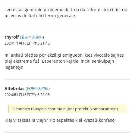
sed estas ĝenerale problemo de troo da reformistoj ĉi tie. do
mi volas de tial eliri lernu ĝenerale.
thyrolf
(
显示个人资料
)
2024年1月16日下午5:21:45
mi ankaŭ pledas por ekziligi amigueon, kies vivocelo ŝajnas
plej ekstreme fuŝi Esperanton kaj tiel inciti senkulpajn
legantojn
Altebrilas
(
显示个人资料
)
2024年1月16日下午6:38:05
3. montro tauxgajn esprimojn (por protekti komencantojn).
Kiaj vi taksas la viajn? Tio aspektas kiel kvazaŭ-konfeso!