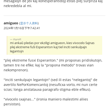
mesagxojn de Jev kaj konesperantidoj) estas plej surpriza kaj
nekredebla al mi.
amigueo
(
显示个人资料
)
2024年1月16日下午7:42:41
thyrolf:
mi ankaŭ pledas por ekziligi amigueon, kies vivocelo ŝajnas
plej ekstreme fuŝi Esperanton kaj tiel inciti senkulpajn
legantojn
"plej ekstreme fusxi Esperanton." (mi proponas pridiskutojn,
tamen tre ne efike; kaj la "propona metodo" trovas vian
nekomprenon).
"Inciti senkulpajn legantojn" (sed ili estas "nelegantoj" de
avertilo NePorKomencantoj (nesuficxa vorto, mi nun certe
scias; longa anstatauxa paragrafo stigma eble efikus).
"vivocelo sxajnas..." (ironia maniero malestimi aliies
persiston).