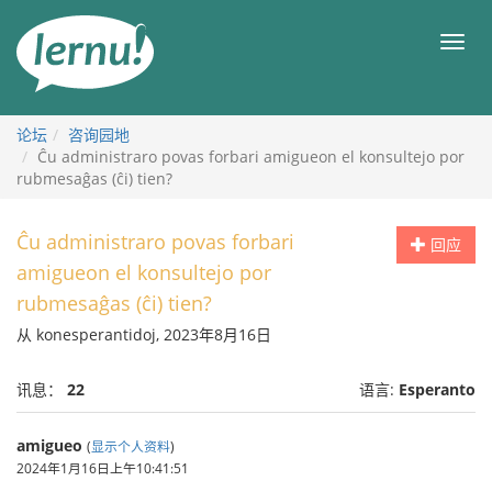
去
目
目
錄
录
頁
论坛
咨询园地
Ĉu administraro povas forbari amigueon el konsultejo por
rubmesaĝas (ĉi) tien?
Ĉu administraro povas forbari
回应
amigueon el konsultejo por
rubmesaĝas (ĉi) tien?
从 konesperantidoj, 2023年8月16日
讯息：
22
语言:
Esperanto
amigueo
(
显示个人资料
)
2024年1月16日上午10:41:51