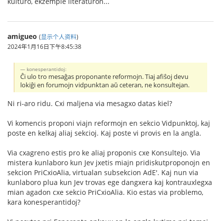
kulturo, ekzemple literaturon...
amigueo
(
显示个人资料
)
2024年1月16日下午8:45:38
konesperantidoj:
Ĉi ulo tro mesaĝas proponante reformojn. Tiaj afiŝoj devu
lokiĝi en forumojn vidpunktan aŭ ceteran, ne konsultejan.
Ni ri-aro ridu. Cxi maljena via mesagxo datas kiel?
Vi komencis proponi viajn reformojn en sekcio Vidpunktoj, kaj
poste en kelkaj aliaj sekcioj. Kaj poste vi provis en la angla.
Via cxagreno estis pro ke aliaj proponis cxe Konsultejo. Via
mistera kunlaboro kun Jev jxetis miajn pridiskutproponojn en
sekcion PriCxioAlia, virtualan subsekcion AdE'. Kaj nun via
kunlaboro plua kun Jev trovas ege dangxera kaj kontrauxlegxa
mian agadon cxe sekcio PriCxioAlia. Kio estas via problemo,
kara konesperantidoj?