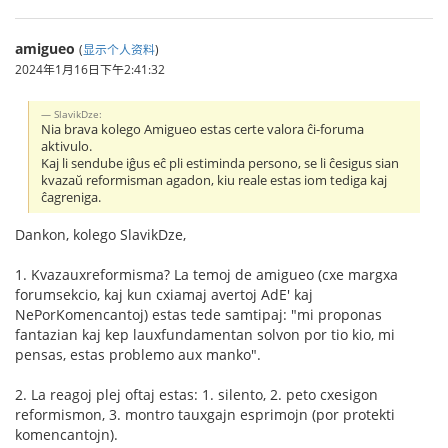
amigueo
(
显示个人资料
)
2024年1月16日下午2:41:32
SlavikDze:
Nia brava kolego Amigueo estas certe valora ĉi-foruma
aktivulo.
Kaj li sendube iĝus eĉ pli estiminda persono, se li ĉesigus sian
kvazaŭ reformisman agadon, kiu reale estas iom tediga kaj
ĉagreniga.
Dankon, kolego SlavikDze,
1. Kvazauxreformisma? La temoj de amigueo (cxe margxa
forumsekcio, kaj kun cxiamaj avertoj AdE' kaj
NePorKomencantoj) estas tede samtipaj: "mi proponas
fantazian kaj kep lauxfundamentan solvon por tio kio, mi
pensas, estas problemo aux manko".
2. La reagoj plej oftaj estas: 1. silento, 2. peto cxesigon
reformismon, 3. montro tauxgajn esprimojn (por protekti
komencantojn).