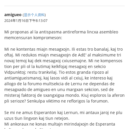
amigueo
(
显示个人资料
)
2024年1月16日下午8:13:07
Mi proponas al la antispasma antireforma lincxa asembleo
memcensuran kompromeson:
Mi ne kontentas miajn mesagxojn. Ili estas tro banalaj, kaj tro
oftaj. Mi redukos miajn mesagxojn de AdE' al maksimume tri
novaj temoj kaj dek mesagxoj cxiusemajne. Mi ne kompensos
tion per pli ol la kutimaj kelkfojaj mesagxoj en sekcio
Vidpunktoj; restu trankvilaj. Tio estos granda ripozo al
antiamigueismanoj, kaj lasos vidi al cxiuj, ke intereso kaj
allogo de la forumo multsekcia de Lernu ne dependas de
mesagxado de amigueo en unu margxan sekcion, sed de
misteraj faktoroj de sxangxigxa mondo. Kiuj esploros la aferon
pli serioze? Senkulpa viktimo ne reflorigos la forumon.
Se mi ne amus Esperanton kaj Lernun, mi antaux jaroj ne plu
uzus tiun lingvon kaj tiun retejon.
Mi ankoraux ne konas multajn mirindajxojn de Esperanta