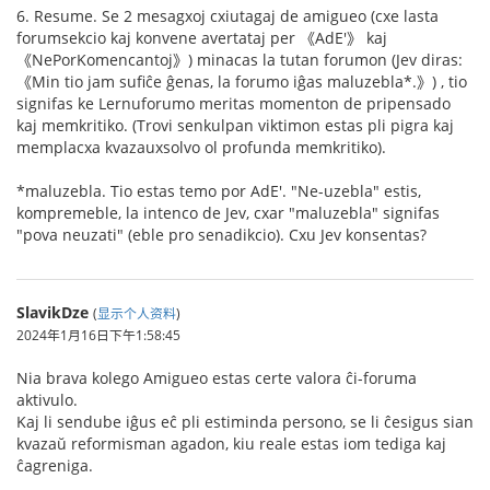
6. Resume. Se 2 mesagxoj cxiutagaj de amigueo (cxe lasta
forumsekcio kaj konvene avertataj per 《AdE'》 kaj
《NePorKomencantoj》) minacas la tutan forumon (Jev diras:
《Min tio jam sufiĉe ĝenas, la forumo iĝas maluzebla*.》) , tio
signifas ke Lernuforumo meritas momenton de pripensado
kaj memkritiko. (Trovi senkulpan viktimon estas pli pigra kaj
memplacxa kvazauxsolvo ol profunda memkritiko).
*maluzebla. Tio estas temo por AdE'. "Ne-uzebla" estis,
kompremeble, la intenco de Jev, cxar "maluzebla" signifas
"pova neuzati" (eble pro senadikcio). Cxu Jev konsentas?
SlavikDze
(
显示个人资料
)
2024年1月16日下午1:58:45
Nia brava kolego Amigueo estas certe valora ĉi-foruma
aktivulo.
Kaj li sendube iĝus eĉ pli estiminda persono, se li ĉesigus sian
kvazaŭ reformisman agadon, kiu reale estas iom tediga kaj
ĉagreniga.