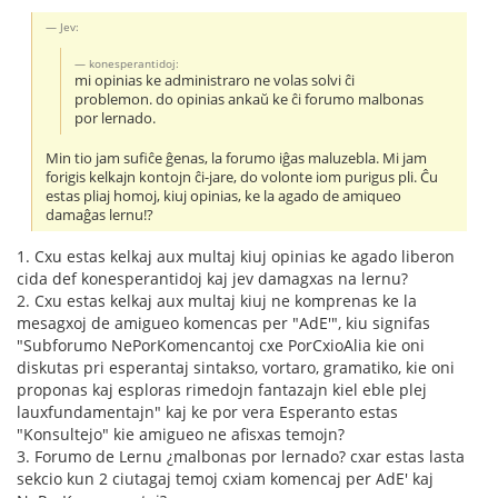
Jev:
konesperantidoj:
mi opinias ke administraro ne volas solvi ĉi
problemon. do opinias ankaŭ ke ĉi forumo malbonas
por lernado.
Min tio jam sufiĉe ĝenas, la forumo iĝas maluzebla. Mi jam
forigis kelkajn kontojn ĉi-jare, do volonte iom purigus pli. Ĉu
estas pliaj homoj, kiuj opinias, ke la agado de amiqueo
damaĝas lernu!?
1. Cxu estas kelkaj aux multaj kiuj opinias ke agado liberon
cida def konesperantidoj kaj jev damagxas na lernu?
2. Cxu estas kelkaj aux multaj kiuj ne komprenas ke la
mesagxoj de amigueo komencas per "AdE'", kiu signifas
"Subforumo NePorKomencantoj cxe PorCxioAlia kie oni
diskutas pri esperantaj sintakso, vortaro, gramatiko, kie oni
proponas kaj esploras rimedojn fantazajn kiel eble plej
lauxfundamentajn" kaj ke por vera Esperanto estas
"Konsultejo" kie amigueo ne afisxas temojn?
3. Forumo de Lernu ¿malbonas por lernado? cxar estas lasta
sekcio kun 2 ciutagaj temoj cxiam komencaj per AdE' kaj