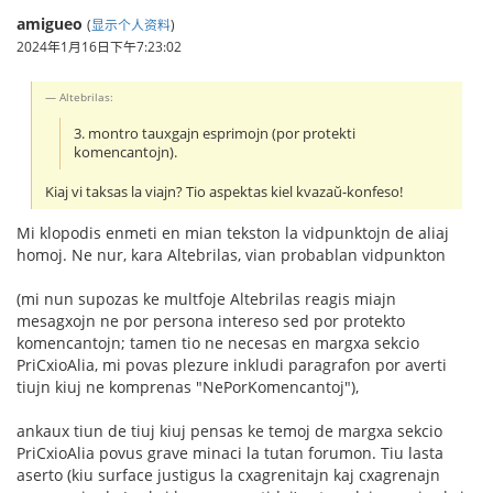
amigueo
(
显示个人资料
)
2024年1月16日下午7:23:02
Altebrilas:
3. montro tauxgajn esprimojn (por protekti
komencantojn).
Kiaj vi taksas la viajn? Tio aspektas kiel kvazaŭ-konfeso!
Mi klopodis enmeti en mian tekston la vidpunktojn de aliaj
homoj. Ne nur, kara Altebrilas, vian probablan vidpunkton
(mi nun supozas ke multfoje Altebrilas reagis miajn
mesagxojn ne por persona intereso sed por protekto
komencantojn; tamen tio ne necesas en margxa sekcio
PriCxioAlia, mi povas plezure inkludi paragrafon por averti
tiujn kiuj ne komprenas "NePorKomencantoj"),
ankaux tiun de tiuj kiuj pensas ke temoj de margxa sekcio
PriCxioAlia povus grave minaci la tutan forumon. Tiu lasta
aserto (kiu surface justigus la cxagrenitajn kaj cxagrenajn