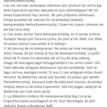
NePorKomencantoj?
Cxu oni sercxas senkulpan viktimon por disimuli ke Lernu kaj
eble Esperanto perdas aktualecon aux oldmodigxas? Mi tre
amas Esperanton kaj Lernun. Mi jam proponis almenaux
trifoje kreadon de sekcion Pri-Gramatikaj-Diskutoj
kompreneble NePorKomencantoj. Cxiam mi ricevis silenton de
Jev kaj cxiuj aliaj.
4. Cxu estas envio? Kara konesperantidoj, se vi senas suficxe
multajn ideojn por forumo Lernu, bv peti al mi, eble, nur eble,
mi povus donaci aux vendi al vi kelkajn.
5. Mi pensas ke mi komprenas. Ne estas ke miaj mesagxoj
estas mavaj, ne pli mavaj ol tiuj de konesperantidoj. La peko
estas ke ili estas tro abundaj ole al tiuj de aliaj sekcioj.
Imagu ke averagxa taga mesagxnombro cxe Lernu estas 100.
Tiam aktuala amigueo kvazauxus spiceto anekdota. Sed se
taga Lernua averagxo estas 10 aux 5, see amigueo estas duon'
forumo! Se Altebrilas venas por korekti, tio povas igxi tamen
PorKomencantoj. Kvazaux ludo de kato post muson, dinamika
mojosa ekzerco de bona Esperanto. Sed kiu pagas salajron al
Altebrilas por ludi dum jaroj?
5. La diktatora sinteno de konesperantidoj (kaj ria acxa
lingvstilo) havas avantagxon al mi. Kiu? Renovigxo. Ri jam
stimulis kreon subsekcion AdE'.