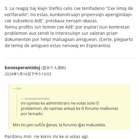
3. La reagoj tiaj kiajn StefKo celis cxe temfadeno "Cxe limoj de
vortfarado", tio estas, kunkonstruajn pripensojn aperigindajn
cxe subsekcio AdE', preskaux neniam okazas.
Neniu profitis iun temon cxe AdE' por esplori tiun konkretan
problemon aux sendi la interesulojn sur valoran prian
dokumenton por helpi malsagxan amigueon. (Certe, plejparto
de temoj de amigueo estas nenovaj en Esperantio).
konesperantidoj
(显示个人资料)
2024年1月16日下午5:19:03
Jev:
konesperantidoj:
mi opinias ke administraro ne volas solvi ĉi
problemon. do opinias ankaŭ ke ĉi forumo malbonas
por lernado.
Min tio jam sufiĉe ĝenas, la forumo iĝas maluzebla.
Pardonu min. ne konis mi ke vi volas agi.