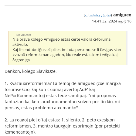
amigueo
(
نمایش مشخصات
)
16 ژانویهٔ 2024،‏ 14:41:32
SlavikDze:
Nia brava kolego Amigueo estas certe valora ĉi-foruma
aktivulo.
Kaj li sendube iĝus eĉ pli estiminda persono, se li ĉesigus sian
kvazaŭ reformisman agadon, kiu reale estas iom tediga kaj
ĉagreniga.
Dankon, kolego SlavikDze,
1. Kvazauxreformisma? La temoj de amigueo (cxe margxa
forumsekcio, kaj kun cxiamaj avertoj AdE' kaj
NePorKomencantoj) estas tede samtipaj: "mi proponas
fantazian kaj kep lauxfundamentan solvon por tio kio, mi
pensas, estas problemo aux manko".
2. La reagoj plej oftaj estas: 1. silento, 2. peto cxesigon
reformismon, 3. montro tauxgajn esprimojn (por protekti
komencantojn).