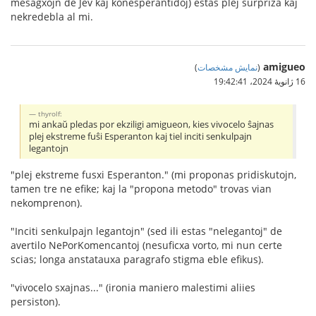
mesagxojn de Jev kaj konesperantidoj) estas plej surpriza kaj
nekredebla al mi.
amigueo
(
نمایش مشخصات
)
16 ژانویهٔ 2024،‏ 19:42:41
thyrolf:
mi ankaŭ pledas por ekziligi amigueon, kies vivocelo ŝajnas
plej ekstreme fuŝi Esperanton kaj tiel inciti senkulpajn
legantojn
"plej ekstreme fusxi Esperanton." (mi proponas pridiskutojn,
tamen tre ne efike; kaj la "propona metodo" trovas vian
nekomprenon).
"Inciti senkulpajn legantojn" (sed ili estas "nelegantoj" de
avertilo NePorKomencantoj (nesuficxa vorto, mi nun certe
scias; longa anstatauxa paragrafo stigma eble efikus).
"vivocelo sxajnas..." (ironia maniero malestimi aliies
persiston).