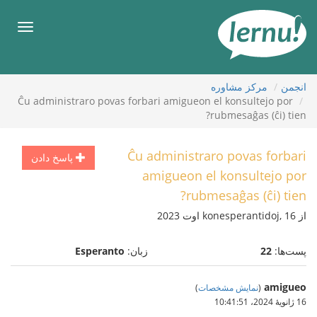
رود
ه
فهرس
حتوا
انجمن
مركز مشاوره
Ĉu administraro povas forbari amigueon el konsultejo por
rubmesaĝas (ĉi) tien?
Ĉu administraro povas forbari
پاسخ دادن
amigueon el konsultejo por
rubmesaĝas (ĉi) tien?
از konesperantidoj, 16 اوت 2023
پست‌ها:
22
زبان:
Esperanto
amigueo
(
نمایش مشخصات
)
16 ژانویهٔ 2024،‏ 10:41:51