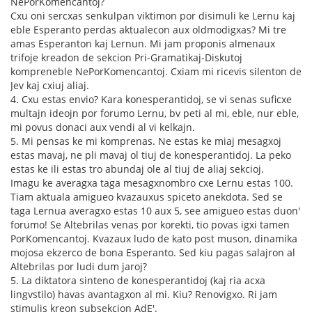
NePorKomencantoj?
Cxu oni sercxas senkulpan viktimon por disimuli ke Lernu kaj
eble Esperanto perdas aktualecon aux oldmodigxas? Mi tre
amas Esperanton kaj Lernun. Mi jam proponis almenaux
trifoje kreadon de sekcion Pri-Gramatikaj-Diskutoj
kompreneble NePorKomencantoj. Cxiam mi ricevis silenton de
Jev kaj cxiuj aliaj.
4. Cxu estas envio? Kara konesperantidoj, se vi senas suficxe
multajn ideojn por forumo Lernu, bv peti al mi, eble, nur eble,
mi povus donaci aux vendi al vi kelkajn.
5. Mi pensas ke mi komprenas. Ne estas ke miaj mesagxoj
estas mavaj, ne pli mavaj ol tiuj de konesperantidoj. La peko
estas ke ili estas tro abundaj ole al tiuj de aliaj sekcioj.
Imagu ke averagxa taga mesagxnombro cxe Lernu estas 100.
Tiam aktuala amigueo kvazauxus spiceto anekdota. Sed se
taga Lernua averagxo estas 10 aux 5, see amigueo estas duon'
forumo! Se Altebrilas venas por korekti, tio povas igxi tamen
PorKomencantoj. Kvazaux ludo de kato post muson, dinamika
mojosa ekzerco de bona Esperanto. Sed kiu pagas salajron al
Altebrilas por ludi dum jaroj?
5. La diktatora sinteno de konesperantidoj (kaj ria acxa
lingvstilo) havas avantagxon al mi. Kiu? Renovigxo. Ri jam
stimulis kreon subsekcion AdE'.