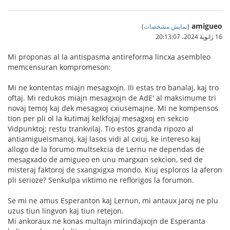
amigueo
(
نمایش مشخصات
)
16 ژانویهٔ 2024،‏ 20:13:07
Mi proponas al la antispasma antireforma lincxa asembleo
memcensuran kompromeson:
Mi ne kontentas miajn mesagxojn. Ili estas tro banalaj, kaj tro
oftaj. Mi redukos miajn mesagxojn de AdE' al maksimume tri
novaj temoj kaj dek mesagxoj cxiusemajne. Mi ne kompensos
tion per pli ol la kutimaj kelkfojaj mesagxoj en sekcio
Vidpunktoj; restu trankvilaj. Tio estos granda ripozo al
antiamigueismanoj, kaj lasos vidi al cxiuj, ke intereso kaj
allogo de la forumo multsekcia de Lernu ne dependas de
mesagxado de amigueo en unu margxan sekcion, sed de
misteraj faktoroj de sxangxigxa mondo. Kiuj esploros la aferon
pli serioze? Senkulpa viktimo ne reflorigos la forumon.
Se mi ne amus Esperanton kaj Lernun, mi antaux jaroj ne plu
uzus tiun lingvon kaj tiun retejon.
Mi ankoraux ne konas multajn mirindajxojn de Esperanta