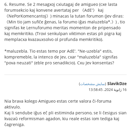
6. Resume. Se 2 mesagxoj cxiutagaj de amigueo (cxe lasta
forumsekcio kaj konvene avertataj per 《AdE'》 kaj
《NePorKomencantoj》) minacas la tutan forumon (Jev diras:
《Min tio jam sufiĉe ĝenas, la forumo iĝas maluzebla*.》) , tio
signifas ke Lernuforumo meritas momenton de pripensado
kaj memkritiko. (Trovi senkulpan viktimon estas pli pigra kaj
memplacxa kvazauxsolvo ol profunda memkritiko).
*maluzebla. Tio estas temo por AdE'. "Ne-uzebla" estis,
kompremeble, la intenco de Jev, cxar "maluzebla" signifas
"pova neuzati" (eble pro senadikcio). Cxu Jev konsentas?
SlavikDze
(
نمایش مشخصات
)
16 ژانویهٔ 2024،‏ 13:58:45
Nia brava kolego Amigueo estas certe valora ĉi-foruma
aktivulo.
Kaj li sendube iĝus eĉ pli estiminda persono, se li ĉesigus sian
kvazaŭ reformisman agadon, kiu reale estas iom tediga kaj
ĉagreniga.