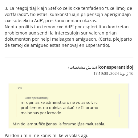
3. La reagoj tiaj kiajn StefKo celis cxe temfadeno "Cxe limoj de
vortfarado", tio estas, kunkonstruajn pripensojn aperigindajn
cxe subsekcio AdE', preskaux neniam okazas.
Neniu profitis iun temon cxe AdE' por esplori tiun konkretan
problemon aux sendi la interesulojn sur valoran prian
dokumenton por helpi malsagxan amigueon. (Certe, plejparto
de temoj de amigueo estas nenovaj en Esperantio).
konesperantidoj
(نمایش مشخصات)
16 ژانویهٔ 2024،‏ 17:19:03
Jev:
konesperantidoj:
mi opinias ke administraro ne volas solvi ĉi
problemon. do opinias ankaŭ ke ĉi forumo
malbonas por lernado.
Min tio jam sufiĉe ĝenas, la forumo iĝas maluzebla.
Pardonu min. ne konis mi ke vi volas agi.