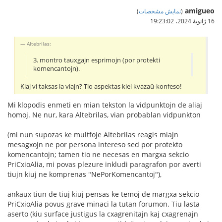
amigueo
(
نمایش مشخصات
)
16 ژانویهٔ 2024،‏ 19:23:02
Altebrilas:
3. montro tauxgajn esprimojn (por protekti
komencantojn).
Kiaj vi taksas la viajn? Tio aspektas kiel kvazaŭ-konfeso!
Mi klopodis enmeti en mian tekston la vidpunktojn de aliaj
homoj. Ne nur, kara Altebrilas, vian probablan vidpunkton
(mi nun supozas ke multfoje Altebrilas reagis miajn
mesagxojn ne por persona intereso sed por protekto
komencantojn; tamen tio ne necesas en margxa sekcio
PriCxioAlia, mi povas plezure inkludi paragrafon por averti
tiujn kiuj ne komprenas "NePorKomencantoj"),
ankaux tiun de tiuj kiuj pensas ke temoj de margxa sekcio
PriCxioAlia povus grave minaci la tutan forumon. Tiu lasta
aserto (kiu surface justigus la cxagrenitajn kaj cxagrenajn