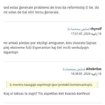
sed estas ĝenerale problemo de troo da reformistoj ĉi tie. do
mi volas de tial eliri lernu ĝenerale.
thyrolf
(
نمایش مشخصات
)
16 ژانویهٔ 2024،‏ 17:21:45
mi ankaŭ pledas por ekziligi amigueon, kies vivocelo ŝajnas
plej ekstreme fuŝi Esperanton kaj tiel inciti senkulpajn
legantojn
Altebrilas
(
نمایش مشخصات
)
16 ژانویهٔ 2024،‏ 18:38:05
3. montro tauxgajn esprimojn (por protekti komencantojn).
Kiaj vi taksas la viajn? Tio aspektas kiel kvazaŭ-konfeso!