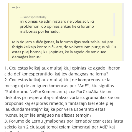
Jev:
konesperantidoj:
mi opinias ke administraro ne volas solvi ĉi
problemon. do opinias ankaŭ ke ĉi forumo
malbonas por lernado.
Min tio jam sufiĉe ĝenas, la forumo iĝas maluzebla. Mi jam
forigis kelkajn kontojn ĉi-jare, do volonte iom purigus pli. Ĉu
estas pliaj homoj, kiuj opinias, ke la agado de amiqueo
damaĝas lernu!?
1. Cxu estas kelkaj aux multaj kiuj opinias ke agado liberon
cida def konesperantidoj kaj jev damagxas na lernu?
2. Cxu estas kelkaj aux multaj kiuj ne komprenas ke la
mesagxoj de amigueo komencas per "AdE'", kiu signifas
"Subforumo NePorKomencantoj cxe PorCxioAlia kie oni
diskutas pri esperantaj sintakso, vortaro, gramatiko, kie oni
proponas kaj esploras rimedojn fantazajn kiel eble plej
lauxfundamentajn" kaj ke por vera Esperanto estas
"Konsultejo" kie amigueo ne afisxas temojn?
3. Forumo de Lernu ¿malbonas por lernado? cxar estas lasta
sekcio kun 2 ciutagaj temoj cxiam komencaj per AdE' kaj