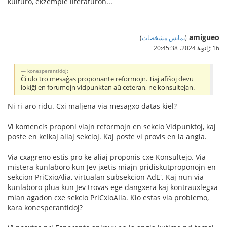
kulturo, ekzemple literaturon...
amigueo
(
نمایش مشخصات
)
16 ژانویهٔ 2024،‏ 20:45:38
konesperantidoj:
Ĉi ulo tro mesaĝas proponante reformojn. Tiaj afiŝoj devu
lokiĝi en forumojn vidpunktan aŭ ceteran, ne konsultejan.
Ni ri-aro ridu. Cxi maljena via mesagxo datas kiel?
Vi komencis proponi viajn reformojn en sekcio Vidpunktoj, kaj
poste en kelkaj aliaj sekcioj. Kaj poste vi provis en la angla.
Via cxagreno estis pro ke aliaj proponis cxe Konsultejo. Via
mistera kunlaboro kun Jev jxetis miajn pridiskutproponojn en
sekcion PriCxioAlia, virtualan subsekcion AdE'. Kaj nun via
kunlaboro plua kun Jev trovas ege dangxera kaj kontrauxlegxa
mian agadon cxe sekcio PriCxioAlia. Kio estas via problemo,
kara konesperantidoj?