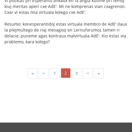
Vi posxtas pri Esperanto ankaux en la angla kutime pri temoj
kiuj meritas aperi cxe AdE'. Mi ne komprenas vian cxagrenon.
Cxar vi estas mia virtuala kolego cxe AdE'.
Resumo: konesperantidoj estas virtuala membro de AdE' (laux
la plejmultego de riaj mesagxoj en Lernuforumo), tamen ri
delacie, puneme agas kontraux malvirtuala AdE'. Kio estas via
problemo, kara kolego?
2
«
<
1
3
>
»