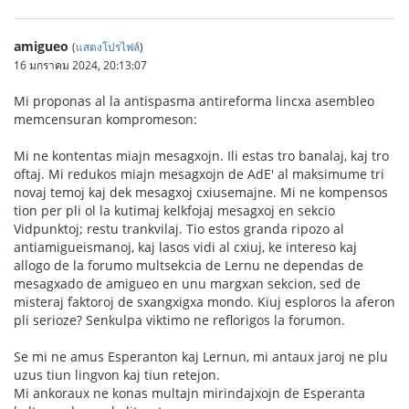
amigueo
(
แสดงโปรไฟล์
)
16 มกราคม 2024, 20:13:07
Mi proponas al la antispasma antireforma lincxa asembleo
memcensuran kompromeson:
Mi ne kontentas miajn mesagxojn. Ili estas tro banalaj, kaj tro
oftaj. Mi redukos miajn mesagxojn de AdE' al maksimume tri
novaj temoj kaj dek mesagxoj cxiusemajne. Mi ne kompensos
tion per pli ol la kutimaj kelkfojaj mesagxoj en sekcio
Vidpunktoj; restu trankvilaj. Tio estos granda ripozo al
antiamigueismanoj, kaj lasos vidi al cxiuj, ke intereso kaj
allogo de la forumo multsekcia de Lernu ne dependas de
mesagxado de amigueo en unu margxan sekcion, sed de
misteraj faktoroj de sxangxigxa mondo. Kiuj esploros la aferon
pli serioze? Senkulpa viktimo ne reflorigos la forumon.
Se mi ne amus Esperanton kaj Lernun, mi antaux jaroj ne plu
uzus tiun lingvon kaj tiun retejon.
Mi ankoraux ne konas multajn mirindajxojn de Esperanta