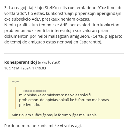
3. La reagoj tiaj kiajn StefKo celis cxe temfadeno "Cxe limoj de
vortfarado", tio estas, kunkonstruajn pripensojn aperigindajn
cxe subsekcio AdE', preskaux neniam okazas.
Neniu profitis iun temon cxe AdE' por esplori tiun konkretan
problemon aux sendi la interesulojn sur valoran prian
dokumenton por helpi malsagxan amigueon. (Certe, plejparto
de temoj de amigueo estas nenovaj en Esperantio).
konesperantidoj
(แสดงโปรไฟล์)
16 มกราคม 2024, 17:19:03
Jev:
konesperantidoj:
mi opinias ke administraro ne volas solvi ĉi
problemon. do opinias ankaŭ ke ĉi forumo malbonas
por lernado.
Min tio jam sufiĉe ĝenas, la forumo iĝas maluzebla.
Pardonu min. ne konis mi ke vi volas agi.