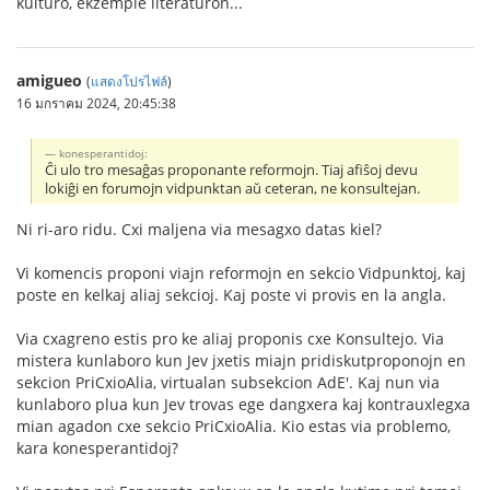
kulturo, ekzemple literaturon...
amigueo
(
แสดงโปรไฟล์
)
16 มกราคม 2024, 20:45:38
konesperantidoj:
Ĉi ulo tro mesaĝas proponante reformojn. Tiaj afiŝoj devu
lokiĝi en forumojn vidpunktan aŭ ceteran, ne konsultejan.
Ni ri-aro ridu. Cxi maljena via mesagxo datas kiel?
Vi komencis proponi viajn reformojn en sekcio Vidpunktoj, kaj
poste en kelkaj aliaj sekcioj. Kaj poste vi provis en la angla.
Via cxagreno estis pro ke aliaj proponis cxe Konsultejo. Via
mistera kunlaboro kun Jev jxetis miajn pridiskutproponojn en
sekcion PriCxioAlia, virtualan subsekcion AdE'. Kaj nun via
kunlaboro plua kun Jev trovas ege dangxera kaj kontrauxlegxa
mian agadon cxe sekcio PriCxioAlia. Kio estas via problemo,
kara konesperantidoj?