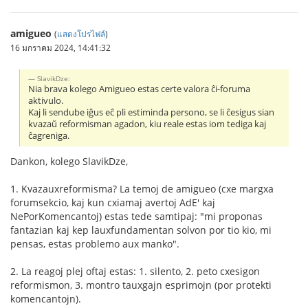
amigueo
(
แสดงโปรไฟล์
)
16 มกราคม 2024, 14:41:32
SlavikDze:
Nia brava kolego Amigueo estas certe valora ĉi-foruma
aktivulo.
Kaj li sendube iĝus eĉ pli estiminda persono, se li ĉesigus sian
kvazaŭ reformisman agadon, kiu reale estas iom tediga kaj
ĉagreniga.
Dankon, kolego SlavikDze,
1. Kvazauxreformisma? La temoj de amigueo (cxe margxa
forumsekcio, kaj kun cxiamaj avertoj AdE' kaj
NePorKomencantoj) estas tede samtipaj: "mi proponas
fantazian kaj kep lauxfundamentan solvon por tio kio, mi
pensas, estas problemo aux manko".
2. La reagoj plej oftaj estas: 1. silento, 2. peto cxesigon
reformismon, 3. montro tauxgajn esprimojn (por protekti
komencantojn).