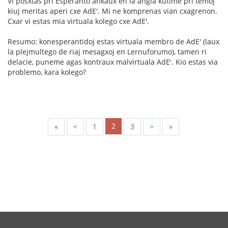
Vi posxtas pri Esperanto ankaux en la angla kutime pri temoj
kiuj meritas aperi cxe AdE'. Mi ne komprenas vian cxagrenon.
Cxar vi estas mia virtuala kolego cxe AdE'.
Resumo: konesperantidoj estas virtuala membro de AdE' (laux
la plejmultego de riaj mesagxoj en Lernuforumo), tamen ri
delacie, puneme agas kontraux malvirtuala AdE'. Kio estas via
problemo, kara kolego?
2
«
<
1
3
>
»