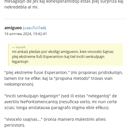
mesagxojn de Jev kaj konesperantidoj) estas plej surpriza kaj
nekredebla al mi.
amigueo
(
แสดงโปรไฟล์
)
16 มกราคม 2024, 19:42:41
thyrolf:
mi ankaŭ pledas por ekziligi amigueon, kies vivocelo ŝajnas
plej ekstreme fuŝi Esperanton kaj tiel inciti senkulpajn
legantojn
"plej ekstreme fusxi Esperanton." (mi proponas pridiskutojn,
tamen tre ne efike; kaj la "propona metodo" trovas vian
nekomprenon).
"Inciti senkulpajn legantojn" (sed ili estas "nelegantoj" de
avertilo NePorKomencantoj (nesuficxa vorto, mi nun certe
scias; longa anstatauxa paragrafo stigma eble efikus).
"vivocelo sxajnas..." (ironia maniero malestimi aliies
persiston).