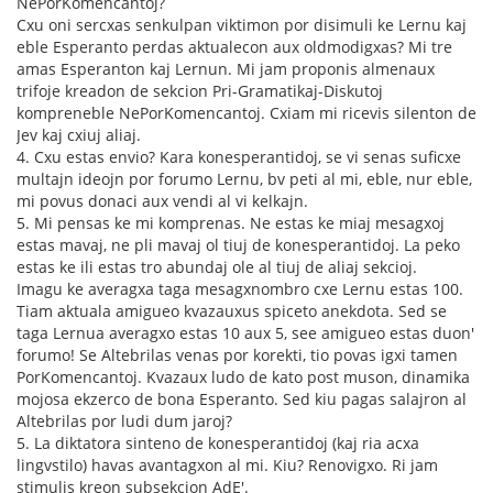
NePorKomencantoj?
Cxu oni sercxas senkulpan viktimon por disimuli ke Lernu kaj
eble Esperanto perdas aktualecon aux oldmodigxas? Mi tre
amas Esperanton kaj Lernun. Mi jam proponis almenaux
trifoje kreadon de sekcion Pri-Gramatikaj-Diskutoj
kompreneble NePorKomencantoj. Cxiam mi ricevis silenton de
Jev kaj cxiuj aliaj.
4. Cxu estas envio? Kara konesperantidoj, se vi senas suficxe
multajn ideojn por forumo Lernu, bv peti al mi, eble, nur eble,
mi povus donaci aux vendi al vi kelkajn.
5. Mi pensas ke mi komprenas. Ne estas ke miaj mesagxoj
estas mavaj, ne pli mavaj ol tiuj de konesperantidoj. La peko
estas ke ili estas tro abundaj ole al tiuj de aliaj sekcioj.
Imagu ke averagxa taga mesagxnombro cxe Lernu estas 100.
Tiam aktuala amigueo kvazauxus spiceto anekdota. Sed se
taga Lernua averagxo estas 10 aux 5, see amigueo estas duon'
forumo! Se Altebrilas venas por korekti, tio povas igxi tamen
PorKomencantoj. Kvazaux ludo de kato post muson, dinamika
mojosa ekzerco de bona Esperanto. Sed kiu pagas salajron al
Altebrilas por ludi dum jaroj?
5. La diktatora sinteno de konesperantidoj (kaj ria acxa
lingvstilo) havas avantagxon al mi. Kiu? Renovigxo. Ri jam
stimulis kreon subsekcion AdE'.