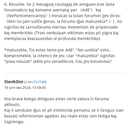
6. Resume. Se 2 mesagxoj cxiutagaj de amigueo (cxe lasta
forumsekcio kaj konvene avertataj per 《AdE'》 kaj
《NePorKomencantoj》) minacas la tutan forumon (Jev diras:
《Min tio jam sufiĉe ĝenas, la forumo iĝas maluzebla*.》) , tio
signifas ke Lernuforumo meritas momenton de pripensado
kaj memkritiko. (Trovi senkulpan viktimon estas pli pigra kaj
memplacxa kvazauxsolvo ol profunda memkritiko).
*maluzebla. Tio estas temo por AdE'. "Ne-uzebla" estis,
kompremeble, la intenco de Jev, cxar "maluzebla" signifas
"pova neuzati" (eble pro senadikcio). Cxu Jev konsentas?
SlavikDze
(
แสดงโปรไฟล์
)
16 มกราคม 2024, 13:58:45
Nia brava kolego Amigueo estas certe valora ĉi-foruma
aktivulo.
Kaj li sendube iĝus eĉ pli estiminda persono, se li ĉesigus sian
kvazaŭ reformisman agadon, kiu reale estas iom tediga kaj
ĉagreniga.