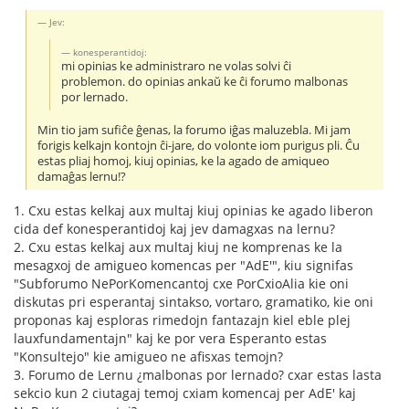
Jev:
konesperantidoj:
mi opinias ke administraro ne volas solvi ĉi
problemon. do opinias ankaŭ ke ĉi forumo malbonas
por lernado.
Min tio jam sufiĉe ĝenas, la forumo iĝas maluzebla. Mi jam
forigis kelkajn kontojn ĉi-jare, do volonte iom purigus pli. Ĉu
estas pliaj homoj, kiuj opinias, ke la agado de amiqueo
damaĝas lernu!?
1. Cxu estas kelkaj aux multaj kiuj opinias ke agado liberon
cida def konesperantidoj kaj jev damagxas na lernu?
2. Cxu estas kelkaj aux multaj kiuj ne komprenas ke la
mesagxoj de amigueo komencas per "AdE'", kiu signifas
"Subforumo NePorKomencantoj cxe PorCxioAlia kie oni
diskutas pri esperantaj sintakso, vortaro, gramatiko, kie oni
proponas kaj esploras rimedojn fantazajn kiel eble plej
lauxfundamentajn" kaj ke por vera Esperanto estas
"Konsultejo" kie amigueo ne afisxas temojn?
3. Forumo de Lernu ¿malbonas por lernado? cxar estas lasta
sekcio kun 2 ciutagaj temoj cxiam komencaj per AdE' kaj