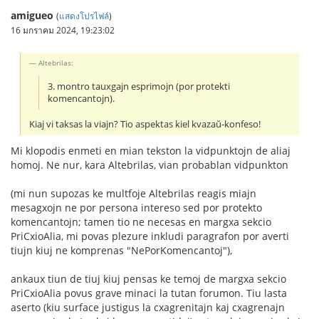
amigueo
(
แสดงโปรไฟล์
)
16 มกราคม 2024, 19:23:02
Altebrilas:
3. montro tauxgajn esprimojn (por protekti
komencantojn).
Kiaj vi taksas la viajn? Tio aspektas kiel kvazaŭ-konfeso!
Mi klopodis enmeti en mian tekston la vidpunktojn de aliaj
homoj. Ne nur, kara Altebrilas, vian probablan vidpunkton
(mi nun supozas ke multfoje Altebrilas reagis miajn
mesagxojn ne por persona intereso sed por protekto
komencantojn; tamen tio ne necesas en margxa sekcio
PriCxioAlia, mi povas plezure inkludi paragrafon por averti
tiujn kiuj ne komprenas "NePorKomencantoj"),
ankaux tiun de tiuj kiuj pensas ke temoj de margxa sekcio
PriCxioAlia povus grave minaci la tutan forumon. Tiu lasta
aserto (kiu surface justigus la cxagrenitajn kaj cxagrenajn