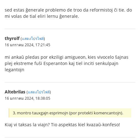
sed estas ĝenerale problemo de troo da reformistoj ĉi tie. do
mi volas de tial eliri lernu ĝenerale.
thyrolf
(
แสดงโปรไฟล์
)
16 มกราคม 2024, 17:21:45
mi ankaŭ pledas por ekziligi amigueon, kies vivocelo ŝajnas
plej ekstreme fuŝi Esperanton kaj tiel inciti senkulpajn
legantojn
Altebrilas
(
แสดงโปรไฟล์
)
16 มกราคม 2024, 18:38:05
3. montro tauxgajn esprimojn (por protekti komencantojn).
Kiaj vi taksas la viajn? Tio aspektas kiel kvazaŭ-konfeso!