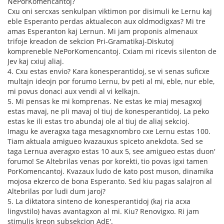
NePorKomencantoj?
Cxu oni sercxas senkulpan viktimon por disimuli ke Lernu kaj
eble Esperanto perdas aktualecon aux oldmodigxas? Mi tre
amas Esperanton kaj Lernun. Mi jam proponis almenaux
trifoje kreadon de sekcion Pri-Gramatikaj-Diskutoj
kompreneble NePorKomencantoj. Cxiam mi ricevis silenton de
Jev kaj cxiuj aliaj.
4. Cxu estas envio? Kara konesperantidoj, se vi senas suficxe
multajn ideojn por forumo Lernu, bv peti al mi, eble, nur eble,
mi povus donaci aux vendi al vi kelkajn.
5. Mi pensas ke mi komprenas. Ne estas ke miaj mesagxoj
estas mavaj, ne pli mavaj ol tiuj de konesperantidoj. La peko
estas ke ili estas tro abundaj ole al tiuj de aliaj sekcioj.
Imagu ke averagxa taga mesagxnombro cxe Lernu estas 100.
Tiam aktuala amigueo kvazauxus spiceto anekdota. Sed se
taga Lernua averagxo estas 10 aux 5, see amigueo estas duon'
forumo! Se Altebrilas venas por korekti, tio povas igxi tamen
PorKomencantoj. Kvazaux ludo de kato post muson, dinamika
mojosa ekzerco de bona Esperanto. Sed kiu pagas salajron al
Altebrilas por ludi dum jaroj?
5. La diktatora sinteno de konesperantidoj (kaj ria acxa
lingvstilo) havas avantagxon al mi. Kiu? Renovigxo. Ri jam
stimulis kreon subsekcion AdE'.