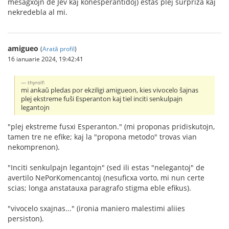
mesagxojn de Jev kaj konesperantidoj) estas plej surpriza kaj
nekredebla al mi.
amigueo
(
Arată profil
)
16 ianuarie 2024, 19:42:41
thyrolf:
mi ankaŭ pledas por ekziligi amigueon, kies vivocelo ŝajnas
plej ekstreme fuŝi Esperanton kaj tiel inciti senkulpajn
legantojn
"plej ekstreme fusxi Esperanton." (mi proponas pridiskutojn,
tamen tre ne efike; kaj la "propona metodo" trovas vian
nekomprenon).
"Inciti senkulpajn legantojn" (sed ili estas "nelegantoj" de
avertilo NePorKomencantoj (nesuficxa vorto, mi nun certe
scias; longa anstatauxa paragrafo stigma eble efikus).
"vivocelo sxajnas..." (ironia maniero malestimi aliies
persiston).