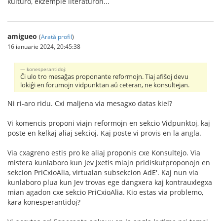
kulturo, ekzemple literaturon...
amigueo
(
Arată profil
)
16 ianuarie 2024, 20:45:38
konesperantidoj:
Ĉi ulo tro mesaĝas proponante reformojn. Tiaj afiŝoj devu
lokiĝi en forumojn vidpunktan aŭ ceteran, ne konsultejan.
Ni ri-aro ridu. Cxi maljena via mesagxo datas kiel?
Vi komencis proponi viajn reformojn en sekcio Vidpunktoj, kaj
poste en kelkaj aliaj sekcioj. Kaj poste vi provis en la angla.
Via cxagreno estis pro ke aliaj proponis cxe Konsultejo. Via
mistera kunlaboro kun Jev jxetis miajn pridiskutproponojn en
sekcion PriCxioAlia, virtualan subsekcion AdE'. Kaj nun via
kunlaboro plua kun Jev trovas ege dangxera kaj kontrauxlegxa
mian agadon cxe sekcio PriCxioAlia. Kio estas via problemo,
kara konesperantidoj?