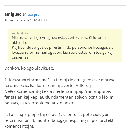
amigueo
(
Arată profil
)
16 ianuarie 2024, 14:41:32
SlavikDze:
Nia brava kolego Amigueo estas certe valora ĉi-foruma
aktivulo.
Kaj li sendube iĝus eĉ pli estiminda persono, se li ĉesigus sian
kvazaŭ reformisman agadon, kiu reale estas iom tediga kaj
ĉagreniga.
Dankon, kolego SlavikDze,
1. Kvazauxreformisma? La temoj de amigueo (cxe margxa
forumsekcio, kaj kun cxiamaj avertoj AdE' kaj
NePorKomencantoj) estas tede samtipaj: "mi proponas
fantazian kaj kep lauxfundamentan solvon por tio kio, mi
pensas, estas problemo aux manko".
2. La reagoj plej oftaj estas: 1. silento, 2. peto cxesigon
reformismon, 3. montro tauxgajn esprimojn (por protekti
komencantojn).