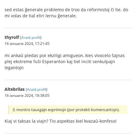
sed estas ĝenerale problemo de troo da reformistoj ĉi tie. do
mi volas de tial eliri lernu ĝenerale.
thyrolf
(
Arată profil
)
16 ianuarie 2024, 17:21:45
mi ankaŭ pledas por ekziligi amigueon, kies vivocelo ŝajnas
plej ekstreme fuŝi Esperanton kaj tiel inciti senkulpajn
legantojn
Altebrilas
(
Arată profil
)
16 ianuarie 2024, 18:38:05
3. montro tauxgajn esprimojn (por protekti komencantojn).
Kiaj vi taksas la viajn? Tio aspektas kiel kvazaŭ-konfeso!