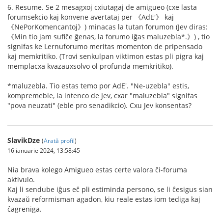
6. Resume. Se 2 mesagxoj cxiutagaj de amigueo (cxe lasta
forumsekcio kaj konvene avertataj per 《AdE'》 kaj
《NePorKomencantoj》) minacas la tutan forumon (Jev diras:
《Min tio jam sufiĉe ĝenas, la forumo iĝas maluzebla*.》) , tio
signifas ke Lernuforumo meritas momenton de pripensado
kaj memkritiko. (Trovi senkulpan viktimon estas pli pigra kaj
memplacxa kvazauxsolvo ol profunda memkritiko).
*maluzebla. Tio estas temo por AdE'. "Ne-uzebla" estis,
kompremeble, la intenco de Jev, cxar "maluzebla" signifas
"pova neuzati" (eble pro senadikcio). Cxu Jev konsentas?
SlavikDze
(
Arată profil
)
16 ianuarie 2024, 13:58:45
Nia brava kolego Amigueo estas certe valora ĉi-foruma
aktivulo.
Kaj li sendube iĝus eĉ pli estiminda persono, se li ĉesigus sian
kvazaŭ reformisman agadon, kiu reale estas iom tediga kaj
ĉagreniga.