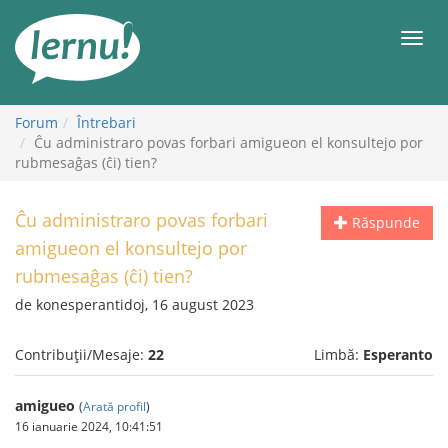
Mergi
la
Meni
conținut
Forum
Întrebari
Ĉu administraro povas forbari amigueon el konsultejo por
rubmesaĝas (ĉi) tien?
Ĉu administraro povas forbari
Răspunde
amigueon el konsultejo por
rubmesaĝas (ĉi) tien?
de konesperantidoj, 16 august 2023
Contribuții/Mesaje:
22
Limbă:
Esperanto
amigueo
(
Arată profil
)
16 ianuarie 2024, 10:41:51