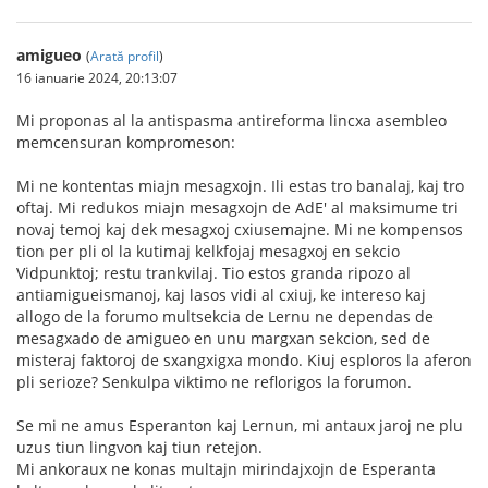
amigueo
(
Arată profil
)
16 ianuarie 2024, 20:13:07
Mi proponas al la antispasma antireforma lincxa asembleo
memcensuran kompromeson:
Mi ne kontentas miajn mesagxojn. Ili estas tro banalaj, kaj tro
oftaj. Mi redukos miajn mesagxojn de AdE' al maksimume tri
novaj temoj kaj dek mesagxoj cxiusemajne. Mi ne kompensos
tion per pli ol la kutimaj kelkfojaj mesagxoj en sekcio
Vidpunktoj; restu trankvilaj. Tio estos granda ripozo al
antiamigueismanoj, kaj lasos vidi al cxiuj, ke intereso kaj
allogo de la forumo multsekcia de Lernu ne dependas de
mesagxado de amigueo en unu margxan sekcion, sed de
misteraj faktoroj de sxangxigxa mondo. Kiuj esploros la aferon
pli serioze? Senkulpa viktimo ne reflorigos la forumon.
Se mi ne amus Esperanton kaj Lernun, mi antaux jaroj ne plu
uzus tiun lingvon kaj tiun retejon.
Mi ankoraux ne konas multajn mirindajxojn de Esperanta