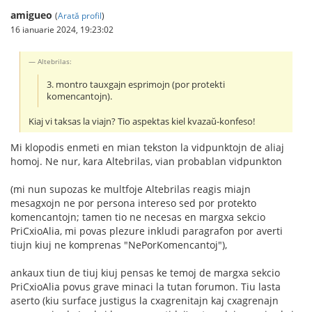
amigueo
(
Arată profil
)
16 ianuarie 2024, 19:23:02
Altebrilas:
3. montro tauxgajn esprimojn (por protekti
komencantojn).
Kiaj vi taksas la viajn? Tio aspektas kiel kvazaŭ-konfeso!
Mi klopodis enmeti en mian tekston la vidpunktojn de aliaj
homoj. Ne nur, kara Altebrilas, vian probablan vidpunkton
(mi nun supozas ke multfoje Altebrilas reagis miajn
mesagxojn ne por persona intereso sed por protekto
komencantojn; tamen tio ne necesas en margxa sekcio
PriCxioAlia, mi povas plezure inkludi paragrafon por averti
tiujn kiuj ne komprenas "NePorKomencantoj"),
ankaux tiun de tiuj kiuj pensas ke temoj de margxa sekcio
PriCxioAlia povus grave minaci la tutan forumon. Tiu lasta
aserto (kiu surface justigus la cxagrenitajn kaj cxagrenajn