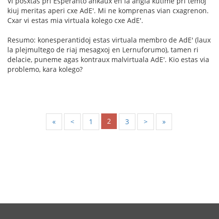
Vi posxtas pri Esperanto ankaux en la angla kutime pri temoj
kiuj meritas aperi cxe AdE'. Mi ne komprenas vian cxagrenon.
Cxar vi estas mia virtuala kolego cxe AdE'.
Resumo: konesperantidoj estas virtuala membro de AdE' (laux
la plejmultego de riaj mesagxoj en Lernuforumo), tamen ri
delacie, puneme agas kontraux malvirtuala AdE'. Kio estas via
problemo, kara kolego?
2
«
<
1
3
>
»