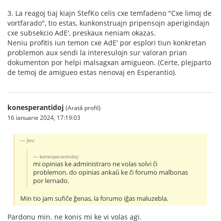
3. La reagoj tiaj kiajn StefKo celis cxe temfadeno "Cxe limoj de
vortfarado", tio estas, kunkonstruajn pripensojn aperigindajn
cxe subsekcio AdE', preskaux neniam okazas.
Neniu profitis iun temon cxe AdE' por esplori tiun konkretan
problemon aux sendi la interesulojn sur valoran prian
dokumenton por helpi malsagxan amigueon. (Certe, plejparto
de temoj de amigueo estas nenovaj en Esperantio).
konesperantidoj
(Arată profil)
16 ianuarie 2024, 17:19:03
Jev:
konesperantidoj:
mi opinias ke administraro ne volas solvi ĉi
problemon. do opinias ankaŭ ke ĉi forumo malbonas
por lernado.
Min tio jam sufiĉe ĝenas, la forumo iĝas maluzebla.
Pardonu min. ne konis mi ke vi volas agi.