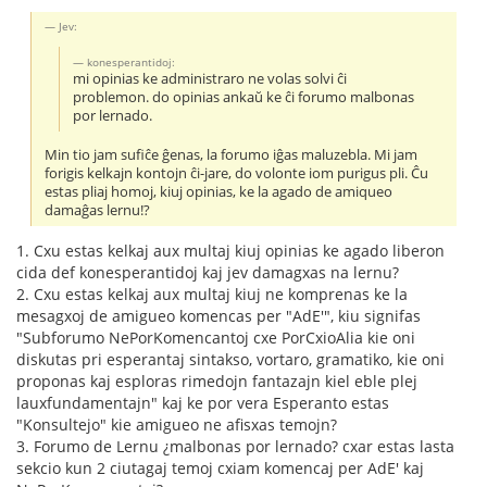
Jev:
konesperantidoj:
mi opinias ke administraro ne volas solvi ĉi
problemon. do opinias ankaŭ ke ĉi forumo malbonas
por lernado.
Min tio jam sufiĉe ĝenas, la forumo iĝas maluzebla. Mi jam
forigis kelkajn kontojn ĉi-jare, do volonte iom purigus pli. Ĉu
estas pliaj homoj, kiuj opinias, ke la agado de amiqueo
damaĝas lernu!?
1. Cxu estas kelkaj aux multaj kiuj opinias ke agado liberon
cida def konesperantidoj kaj jev damagxas na lernu?
2. Cxu estas kelkaj aux multaj kiuj ne komprenas ke la
mesagxoj de amigueo komencas per "AdE'", kiu signifas
"Subforumo NePorKomencantoj cxe PorCxioAlia kie oni
diskutas pri esperantaj sintakso, vortaro, gramatiko, kie oni
proponas kaj esploras rimedojn fantazajn kiel eble plej
lauxfundamentajn" kaj ke por vera Esperanto estas
"Konsultejo" kie amigueo ne afisxas temojn?
3. Forumo de Lernu ¿malbonas por lernado? cxar estas lasta
sekcio kun 2 ciutagaj temoj cxiam komencaj per AdE' kaj