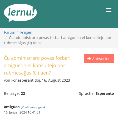
Zum
Inhalt
Men
Forum
Fragen
Ĉu administraro povas forbari amigueon el konsultejo por
rubmesaĝas (ĉi) tien?
Ĉu administraro povas forbari
Antworten
amigueon el konsultejo por
rubmesaĝas (ĉi) tien?
von konesperantidoj, 16. August 2023
Beiträge:
22
Sprache:
Esperanto
amigueo
(
Profil anzeigen
)
16. Januar 2024 10:41:51