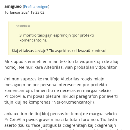
amigueo
(
Profil anzeigen
)
16. Januar 2024 19:23:02
Altebrilas:
3. montro tauxgajn esprimojn (por protekti
komencantojn).
Kiaj vi taksas la viajn? Tio aspektas kiel kvazaŭ-konfeso!
Mi klopodis enmeti en mian tekston la vidpunktojn de aliaj
homoj. Ne nur, kara Altebrilas, vian probablan vidpunkton
(mi nun supozas ke multfoje Altebrilas reagis miajn
mesagxojn ne por persona intereso sed por protekto
komencantojn; tamen tio ne necesas en margxa sekcio
PriCxioAlia, mi povas plezure inkludi paragrafon por averti
tiujn kiuj ne komprenas "NePorKomencantoj"),
ankaux tiun de tiuj kiuj pensas ke temoj de margxa sekcio
PriCxioAlia povus grave minaci la tutan forumon. Tiu lasta
aserto (kiu surface justigus la cxagrenitajn kaj cxagrenajn