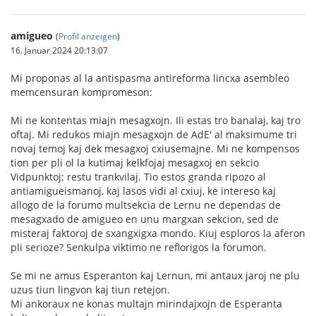
amigueo
(
Profil anzeigen
)
16. Januar 2024 20:13:07
Mi proponas al la antispasma antireforma lincxa asembleo
memcensuran kompromeson:
Mi ne kontentas miajn mesagxojn. Ili estas tro banalaj, kaj tro
oftaj. Mi redukos miajn mesagxojn de AdE' al maksimume tri
novaj temoj kaj dek mesagxoj cxiusemajne. Mi ne kompensos
tion per pli ol la kutimaj kelkfojaj mesagxoj en sekcio
Vidpunktoj; restu trankvilaj. Tio estos granda ripozo al
antiamigueismanoj, kaj lasos vidi al cxiuj, ke intereso kaj
allogo de la forumo multsekcia de Lernu ne dependas de
mesagxado de amigueo en unu margxan sekcion, sed de
misteraj faktoroj de sxangxigxa mondo. Kiuj esploros la aferon
pli serioze? Senkulpa viktimo ne reflorigos la forumon.
Se mi ne amus Esperanton kaj Lernun, mi antaux jaroj ne plu
uzus tiun lingvon kaj tiun retejon.
Mi ankoraux ne konas multajn mirindajxojn de Esperanta