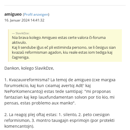
amigueo
(
Profil anzeigen
)
16. Januar 2024 14:41:32
SlavikDze:
Nia brava kolego Amigueo estas certe valora ĉi-foruma
aktivulo.
Kaj li sendube iĝus eĉ pli estiminda persono, se li ĉesigus sian
kvazaŭ reformisman agadon, kiu reale estas iom tediga kaj
ĉagreniga.
Dankon, kolego SlavikDze,
1. Kvazauxreformisma? La temoj de amigueo (cxe margxa
forumsekcio, kaj kun cxiamaj avertoj AdE' kaj
NePorKomencantoj) estas tede samtipaj: "mi proponas
fantazian kaj kep lauxfundamentan solvon por tio kio, mi
pensas, estas problemo aux manko".
2. La reagoj plej oftaj estas: 1. silento, 2. peto cxesigon
reformismon, 3. montro tauxgajn esprimojn (por protekti
komencantojn).