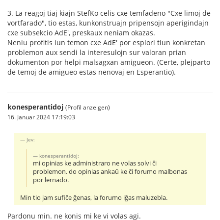
3. La reagoj tiaj kiajn StefKo celis cxe temfadeno "Cxe limoj de
vortfarado", tio estas, kunkonstruajn pripensojn aperigindajn
cxe subsekcio AdE', preskaux neniam okazas.
Neniu profitis iun temon cxe AdE' por esplori tiun konkretan
problemon aux sendi la interesulojn sur valoran prian
dokumenton por helpi malsagxan amigueon. (Certe, plejparto
de temoj de amigueo estas nenovaj en Esperantio).
konesperantidoj
(Profil anzeigen)
16. Januar 2024 17:19:03
Jev:
konesperantidoj:
mi opinias ke administraro ne volas solvi ĉi
problemon. do opinias ankaŭ ke ĉi forumo malbonas
por lernado.
Min tio jam sufiĉe ĝenas, la forumo iĝas maluzebla.
Pardonu min. ne konis mi ke vi volas agi.