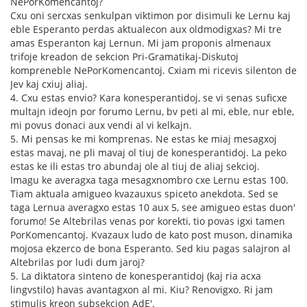
NePorKomencantoj?
Cxu oni sercxas senkulpan viktimon por disimuli ke Lernu kaj
eble Esperanto perdas aktualecon aux oldmodigxas? Mi tre
amas Esperanton kaj Lernun. Mi jam proponis almenaux
trifoje kreadon de sekcion Pri-Gramatikaj-Diskutoj
kompreneble NePorKomencantoj. Cxiam mi ricevis silenton de
Jev kaj cxiuj aliaj.
4. Cxu estas envio? Kara konesperantidoj, se vi senas suficxe
multajn ideojn por forumo Lernu, bv peti al mi, eble, nur eble,
mi povus donaci aux vendi al vi kelkajn.
5. Mi pensas ke mi komprenas. Ne estas ke miaj mesagxoj
estas mavaj, ne pli mavaj ol tiuj de konesperantidoj. La peko
estas ke ili estas tro abundaj ole al tiuj de aliaj sekcioj.
Imagu ke averagxa taga mesagxnombro cxe Lernu estas 100.
Tiam aktuala amigueo kvazauxus spiceto anekdota. Sed se
taga Lernua averagxo estas 10 aux 5, see amigueo estas duon'
forumo! Se Altebrilas venas por korekti, tio povas igxi tamen
PorKomencantoj. Kvazaux ludo de kato post muson, dinamika
mojosa ekzerco de bona Esperanto. Sed kiu pagas salajron al
Altebrilas por ludi dum jaroj?
5. La diktatora sinteno de konesperantidoj (kaj ria acxa
lingvstilo) havas avantagxon al mi. Kiu? Renovigxo. Ri jam
stimulis kreon subsekcion AdE'.