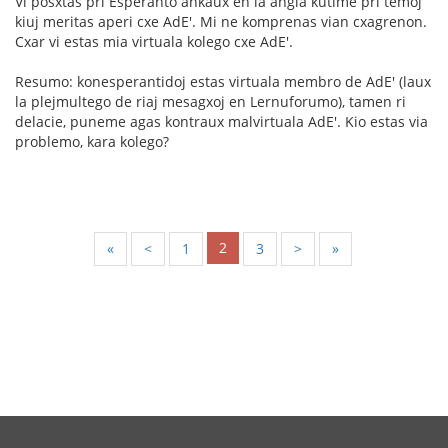
Vi posxtas pri Esperanto ankaux en la angla kutime pri temoj
kiuj meritas aperi cxe AdE'. Mi ne komprenas vian cxagrenon.
Cxar vi estas mia virtuala kolego cxe AdE'.
Resumo: konesperantidoj estas virtuala membro de AdE' (laux
la plejmultego de riaj mesagxoj en Lernuforumo), tamen ri
delacie, puneme agas kontraux malvirtuala AdE'. Kio estas via
problemo, kara kolego?
2
«
<
1
3
>
»