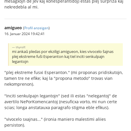
mesagxojn de Jev kaj konesperantidoj) estas plej surpriza kaj
nekredebla al mi.
amigueo
(
Profil anzeigen
)
16. Januar 2024 19:42:41
thyrolf:
mi ankaŭ pledas por ekziligi amigueon, kies vivocelo ŝajnas
plej ekstreme fuŝi Esperanton kaj tiel inciti senkulpajn
legantojn
"plej ekstreme fusxi Esperanton." (mi proponas pridiskutojn,
tamen tre ne efike; kaj la "propona metodo" trovas vian
nekomprenon).
"Inciti senkulpajn legantojn" (sed ili estas "nelegantoj" de
avertilo NePorKomencantoj (nesuficxa vorto, mi nun certe
scias; longa anstatauxa paragrafo stigma eble efikus).
"vivocelo sxajnas..." (ironia maniero malestimi aliies
persiston).