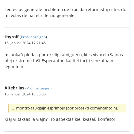
sed estas ĝenerale problemo de troo da reformistoj ĉi tie. do
mi volas de tial eliri lernu ĝenerale.
thyrolf
(
Profil anzeigen
)
16. Januar 2024 17:21:45
mi ankaŭ pledas por ekziligi amigueon, kies vivocelo ŝajnas
plej ekstreme fuŝi Esperanton kaj tiel inciti senkulpajn
legantojn
Altebrilas
(
Profil anzeigen
)
16. Januar 2024 18:38:05
3. montro tauxgajn esprimojn (por protekti komencantojn).
Kiaj vi taksas la viajn? Tio aspektas kiel kvazaŭ-konfeso!