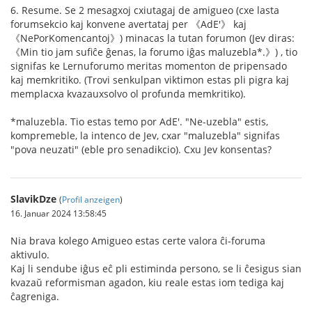
6. Resume. Se 2 mesagxoj cxiutagaj de amigueo (cxe lasta
forumsekcio kaj konvene avertataj per 《AdE'》 kaj
《NePorKomencantoj》) minacas la tutan forumon (Jev diras:
《Min tio jam sufiĉe ĝenas, la forumo iĝas maluzebla*.》) , tio
signifas ke Lernuforumo meritas momenton de pripensado
kaj memkritiko. (Trovi senkulpan viktimon estas pli pigra kaj
memplacxa kvazauxsolvo ol profunda memkritiko).
*maluzebla. Tio estas temo por AdE'. "Ne-uzebla" estis,
kompremeble, la intenco de Jev, cxar "maluzebla" signifas
"pova neuzati" (eble pro senadikcio). Cxu Jev konsentas?
SlavikDze
(
Profil anzeigen
)
16. Januar 2024 13:58:45
Nia brava kolego Amigueo estas certe valora ĉi-foruma
aktivulo.
Kaj li sendube iĝus eĉ pli estiminda persono, se li ĉesigus sian
kvazaŭ reformisman agadon, kiu reale estas iom tediga kaj
ĉagreniga.