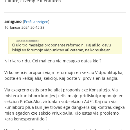
kulturo, ekzemple literaturon...
amigueo
(
Profil anzeigen
)
16. Januar 2024 20:45:38
konesperantidoj:
Ĉi ulo tro mesaĝas proponante reformojn. Tiaj afiŝoj devu
lokiĝi en forumojn vidpunktan aŭ ceteran, ne konsultejan.
Ni ri-aro ridu. Cxi maljena via mesagxo datas kiel?
Vi komencis proponi viajn reformojn en sekcio Vidpunktoj, kaj
poste en kelkaj aliaj sekcioj. Kaj poste vi provis en la angla.
Via cxagreno estis pro ke aliaj proponis cxe Konsultejo. Via
mistera kunlaboro kun Jev jxetis miajn pridiskutproponojn en
sekcion PriCxioAlia, virtualan subsekcion AdE'. Kaj nun via
kunlaboro plua kun Jev trovas ege dangxera kaj kontrauxlegxa
mian agadon cxe sekcio PriCxioAlia. Kio estas via problemo,
kara konesperantidoj?