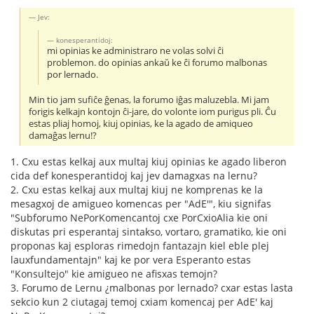
Jev:
konesperantidoj:
mi opinias ke administraro ne volas solvi ĉi
problemon. do opinias ankaŭ ke ĉi forumo malbonas
por lernado.
Min tio jam sufiĉe ĝenas, la forumo iĝas maluzebla. Mi jam
forigis kelkajn kontojn ĉi-jare, do volonte iom purigus pli. Ĉu
estas pliaj homoj, kiuj opinias, ke la agado de amiqueo
damaĝas lernu!?
1. Cxu estas kelkaj aux multaj kiuj opinias ke agado liberon
cida def konesperantidoj kaj jev damagxas na lernu?
2. Cxu estas kelkaj aux multaj kiuj ne komprenas ke la
mesagxoj de amigueo komencas per "AdE'", kiu signifas
"Subforumo NePorKomencantoj cxe PorCxioAlia kie oni
diskutas pri esperantaj sintakso, vortaro, gramatiko, kie oni
proponas kaj esploras rimedojn fantazajn kiel eble plej
lauxfundamentajn" kaj ke por vera Esperanto estas
"Konsultejo" kie amigueo ne afisxas temojn?
3. Forumo de Lernu ¿malbonas por lernado? cxar estas lasta
sekcio kun 2 ciutagaj temoj cxiam komencaj per AdE' kaj