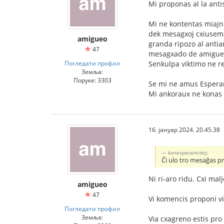
Mi proponas al la an
Mi ne kontentas miajn 
dek mesagxoj cxiusemaj
amigueo
granda ripozo al antia
47
mesagxado de amigueo 
Погледати профил
Senkulpa viktimo ne re
Земља:
Поруке: 3303
Se mi ne amus Esperant
Mi ankoraux ne konas m
16. јануар 2024. 20.45.38
konesperantidoj:
Ĉi ulo tro mesaĝas p
Ni ri-aro ridu. Cxi mal
amigueo
47
Vi komencis proponi via
Погледати профил
Земља:
Via cxagreno estis pro