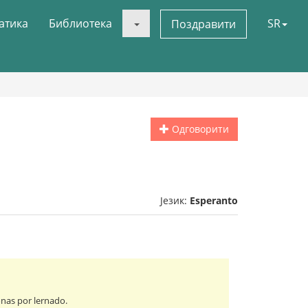
атика
Библиотека
SR
Поздравити
Одговорити
Језик:
Esperanto
onas por lernado.