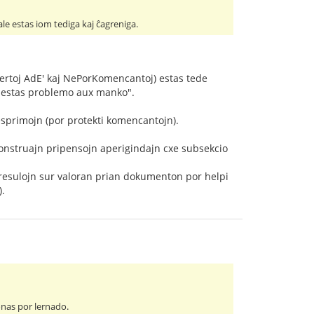
ale estas iom tediga kaj ĉagreniga.
ertoj AdE' kaj NePorKomencantoj) estas tede
, estas problemo aux manko".
 esprimojn (por protekti komencantojn).
unkonstruajn pripensojn aperigindajn cxe subsekcio
eresulojn sur valoran prian dokumenton por helpi
).
onas por lernado.