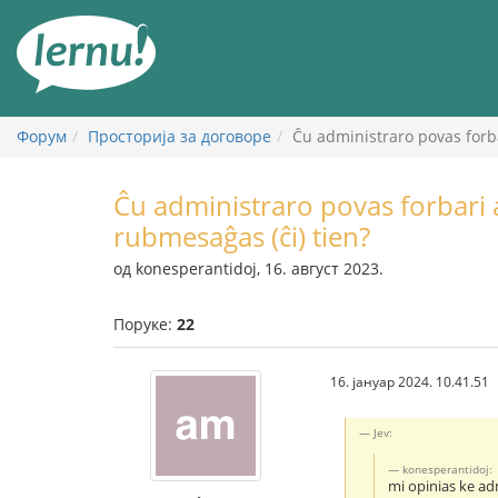
У
садржају
Форум
Просторија за договоре
Ĉu administraro povas forb
Ĉu administraro povas forbari
rubmesaĝas (ĉi) tien?
од konesperantidoj, 16. август 2023.
Поруке:
22
16. јануар 2024. 10.41.51
Jev:
konesperantidoj:
mi opinias ke ad