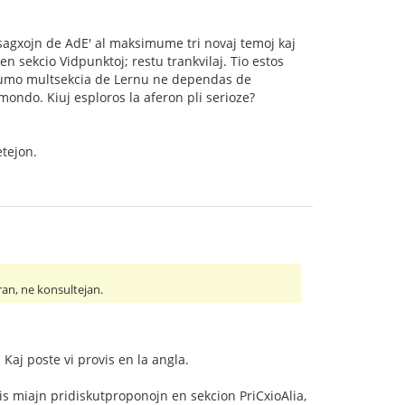
:
esagxojn de AdE' al maksimume tri novaj temoj kaj
n sekcio Vidpunktoj; restu trankvilaj. Tio estos
 forumo multsekcia de Lernu ne dependas de
ndo. Kiuj esploros la aferon pli serioze?
etejon.
ran, ne konsultejan.
 Kaj poste vi provis en la angla.
tis miajn pridiskutproponojn en sekcion PriCxioAlia,