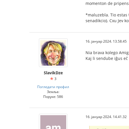
momenton de pripensad
*maluzebla. Tio estas 
senadikcio). Cxu Jev k
16. јануар 2024. 13.58.45
Nia brava kolego Amigu
Kaj li sendube iĝus eĉ
SlavikDze
3
Погледати профил
Земља:
Поруке: 586
16. јануар 2024. 14.41.32