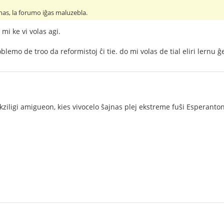
nas, la forumo iĝas maluzebla.
mi ke vi volas agi.
lemo de troo da reformistoj ĉi tie. do mi volas de tial eliri lernu ĝ
ziligi amigueon, kies vivocelo ŝajnas plej ekstreme fuŝi Esperanton 