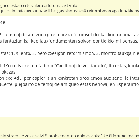
gueo estas certe valora ĉi-foruma aktivulo.
ĉ pli estiminda persono, se li ĉesigus sian kvazaŭ reformisman agadon, kiu re
ze,
 La temoj de amigueo (cxe margxa forumsekcio, kaj kun cxiamaj av
s fantazian kaj kep lauxfundamentan solvon por tio kio, mi pensas
j estas: 1. silento, 2. peto cxesigon reformismon, 3. montro tauxgajn
n StefKo celis cxe temfadeno "Cxe limoj de vortfarado", tio estas, k
 okazas.
on cxe AdE' por esplori tiun konkretan problemon aux sendi la int
Certe, plejparto de temoj de amigueo estas nenovaj en Esperantio
ministraro ne volas solvi ĉi problemon. do opinias ankaŭ ke ĉi forumo malb