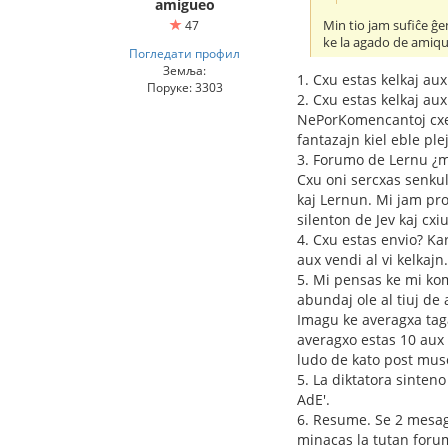
amigueo
Min tio jam sufiĉe ĝen
47
ke la agado de amiq
Погледати профил
Земља:
1. Cxu estas kelkaj au
Поруке: 3303
2. Cxu estas kelkaj a
NePorKomencantoj cxe P
fantazajn kiel eble pl
3. Forumo de Lernu ¿m
Cxu oni sercxas senku
kaj Lernun. Mi jam pr
silenton de Jev kaj cxiuj
4. Cxu estas envio? Ka
aux vendi al vi kelkajn.
5. Mi pensas ke mi kom
abundaj ole al tiuj de a
Imagu ke averagxa tag
averagxo estas 10 aux 
ludo de kato post muso
5. La diktatora sinten
AdE'.
6. Resume. Se 2 mesag
minacas la tutan forum