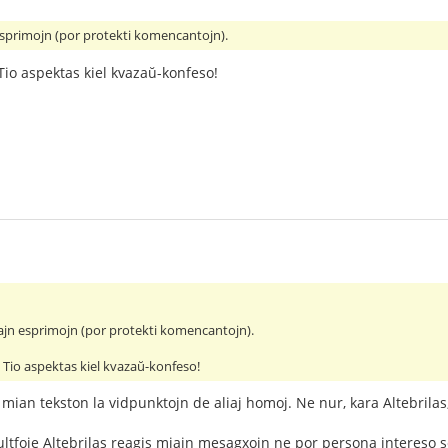
sprimojn (por protekti komencantojn).
? Tio aspektas kiel kvazaŭ-konfeso!
ajn esprimojn (por protekti komencantojn).
n? Tio aspektas kiel kvazaŭ-konfeso!
mian tekston la vidpunktojn de aliaj homoj. Ne nur, kara Altebrila
ltfoje Altebrilas reagis miajn mesagxojn ne por persona intereso 