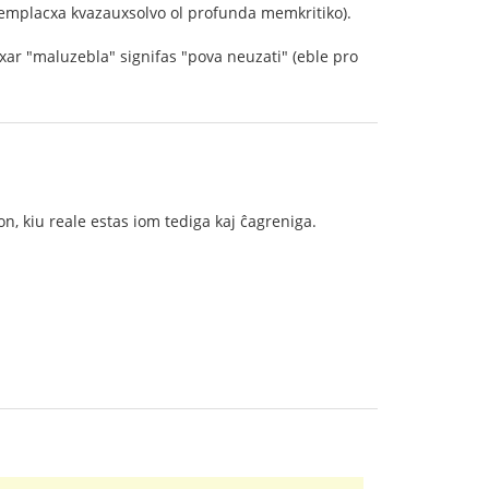
memplacxa kvazauxsolvo ol profunda memkritiko).
xar "maluzebla" signifas "pova neuzati" (eble pro
n, kiu reale estas iom tediga kaj ĉagreniga.