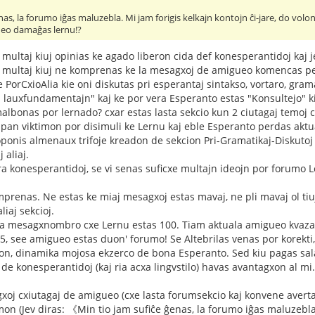
as, la forumo iĝas maluzebla. Mi jam forigis kelkajn kontojn ĉi-jare, do volont
ueo damaĝas lernu!?
x multaj kiuj opinias ke agado liberon cida def konesperantidoj kaj
ux multaj kiuj ne komprenas ke la mesagxoj de amigueo komencas pe
orCxioAlia kie oni diskutas pri esperantaj sintakso, vortaro, gram
ej lauxfundamentajn" kaj ke por vera Esperanto estas "Konsultejo" 
albonas por lernado? cxar estas lasta sekcio kun 2 ciutagaj temo
lpan viktimon por disimuli ke Lernu kaj eble Esperanto perdas ak
oponis almenaux trifoje kreadon de sekcion Pri-Gramatikaj-Diskut
 aliaj.
ra konesperantidoj, se vi senas suficxe multajn ideojn por forumo Le
prenas. Ne estas ke miaj mesagxoj estas mavaj, ne pli mavaj ol tiuj
liaj sekcioj.
a mesagxnombro cxe Lernu estas 100. Tiam aktuala amigueo kvaza
5, see amigueo estas duon' forumo! Se Altebrilas venas por korekt
n, dinamika mojosa ekzerco de bona Esperanto. Sed kiu pagas salaj
o de konesperantidoj (kaj ria acxa lingvstilo) havas avantagxon al m
xoj cxiutagaj de amigueo (cxe lasta forumsekcio kaj konvene av
on (Jev diras: 《Min tio jam sufiĉe ĝenas, la forumo iĝas maluzebla