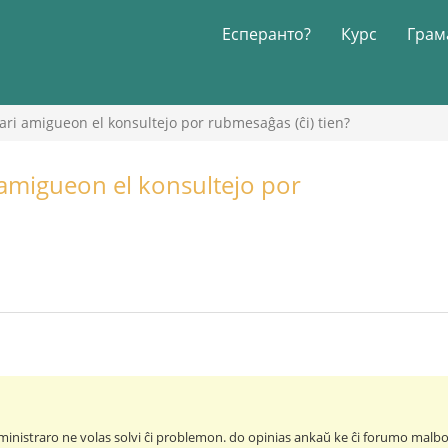
Есперанто?
Курс
Грам
ari amigueon el konsultejo por rubmesaĝas (ĉi) tien?
 amigueon el konsultejo por
ministraro ne volas solvi ĉi problemon. do opinias ankaŭ ke ĉi forumo malb