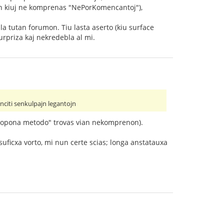
ujn kiuj ne komprenas "NePorKomencantoj"),
la tutan forumon. Tiu lasta aserto (kiu surface
urpriza kaj nekredebla al mi.
inciti senkulpajn legantojn
 "propona metodo" trovas vian nekomprenon).
suficxa vorto, mi nun certe scias; longa anstatauxa