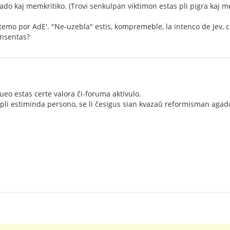
o kaj memkritiko. (Trovi senkulpan viktimon estas pli pigra kaj 
temo por AdE'. "Ne-uzebla" estis, kompremeble, la intenco de Jev, c
onsentas?
eo estas certe valora ĉi-foruma aktivulo.
 pli estiminda persono, se li ĉesigus sian kvazaŭ reformisman agado