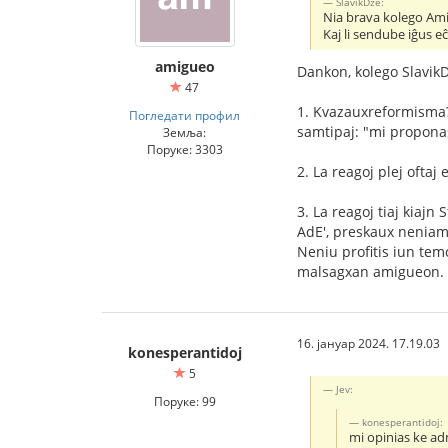
SlavikDze:
Nia brava kolego Ami
Kaj li sendube iĝus e
amigueo
Dankon, kolego SlavikD
47
1. Kvazauxreformisma?
Погледати профил
samtipaj: "mi propona
Земља:
Поруке: 3303
2. La reagoj plej ofta
3. La reagoj tiaj kiaj
AdE', preskaux neniam
Neniu profitis iun tem
malsagxan amigueon. (
16. јануар 2024. 17.19.03
konesperantidoj
5
Jev:
Поруке: 99
konesperantidoj:
mi opinias ke ad