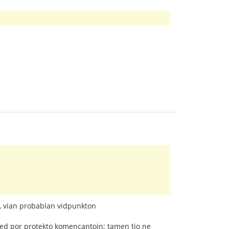
s, vian probablan vidpunkton
sed por protekto komencantojn; tamen tio ne