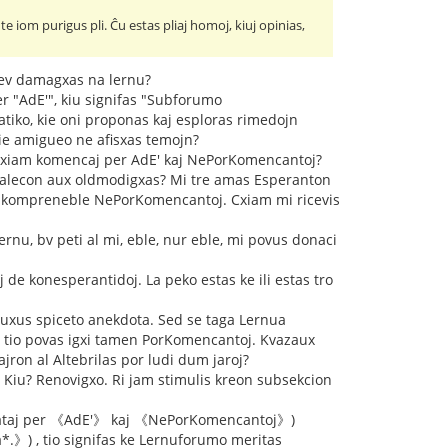
e iom purigus pli. Ĉu estas pliaj homoj, kiuj opinias,
 jev damagxas na lernu?
r "AdE'", kiu signifas "Subforumo
atiko, kie oni proponas kaj esploras rimedojn
kie amigueo ne afisxas temojn?
j cxiam komencaj per AdE' kaj NePorKomencantoj?
tualecon aux oldmodigxas? Mi tre amas Esperanton
oj kompreneble NePorKomencantoj. Cxiam mi ricevis
rnu, bv peti al mi, eble, nur eble, mi povus donaci
 de konesperantidoj. La peko estas ke ili estas tro
uxus spiceto anekdota. Sed se taga Lernua
i, tio povas igxi tamen PorKomencantoj. Kvazaux
ron al Altebrilas por ludi dum jaroj?
i. Kiu? Renovigxo. Ri jam stimulis kreon subsekcion
ertataj per 《AdE'》 kaj 《NePorKomencantoj》)
*.》) , tio signifas ke Lernuforumo meritas