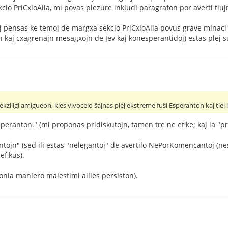
io PriCxioAlia, mi povas plezure inkludi paragrafon por averti ti
uj pensas ke temoj de margxa sekcio PriCxioAlia povus grave minaci 
jn kaj cxagrenajn mesagxojn de Jev kaj konesperantidoj) estas plej s
kziligi amigueon, kies vivocelo ŝajnas plej ekstreme fuŝi Esperanton kaj tiel 
speranton." (mi proponas pridiskutojn, tamen tre ne efike; kaj la
antojn" (sed ili estas "nelegantoj" de avertilo NePorKomencantoj (ne
efikus).
ironia maniero malestimi aliies persiston).