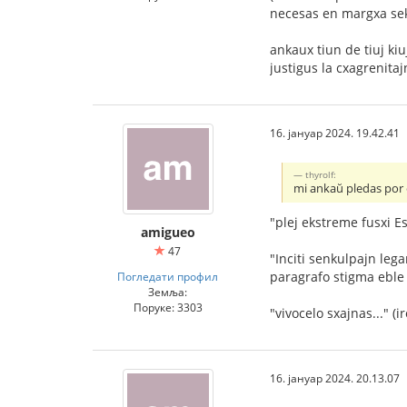
necesas en margxa sekc
ankaux tiun de tiuj ki
justigus la cxagrenita
16. јануар 2024. 19.42.41
thyrolf:
mi ankaŭ pledas por e
"plej ekstreme fusxi E
amigueo
47
"Inciti senkulpajn leg
paragrafo stigma eble 
Погледати профил
Земља:
Поруке: 3303
"vivocelo sxajnas..." (
16. јануар 2024. 20.13.07