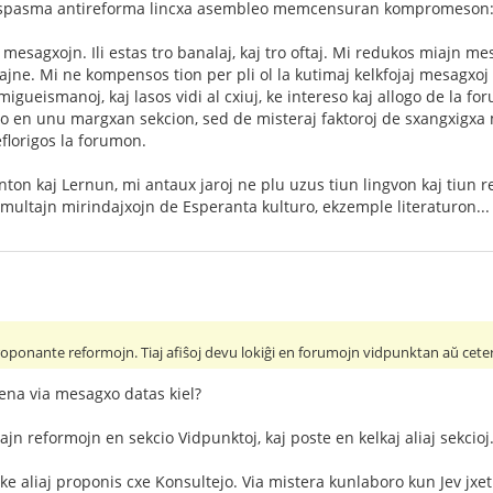
tispasma antireforma lincxa asembleo memcensuran kompromeson
mesagxojn. Ili estas tro banalaj, kaj tro oftaj. Mi redukos miajn m
ne. Mi ne kompensos tion per pli ol la kutimaj kelkfojaj mesagxoj e
migueismanoj, kaj lasos vidi al cxiuj, ke intereso kaj allogo de la
en unu margxan sekcion, sed de misteraj faktoroj de sxangxigxa mo
florigos la forumon.
on kaj Lernun, mi antaux jaroj ne plu uzus tiun lingvon kaj tiun r
ultajn mirindajxojn de Esperanta kulturo, ekzemple literaturon...
roponante reformojn. Tiaj afiŝoj devu lokiĝi en forumojn vidpunktan aŭ cete
jena via mesagxo datas kiel?
jn reformojn en sekcio Vidpunktoj, kaj poste en kelkaj aliaj sekcioj.
 ke aliaj proponis cxe Konsultejo. Via mistera kunlaboro kun Jev jxe