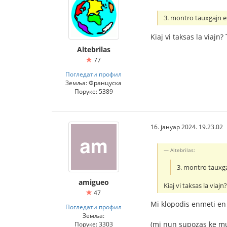
3. montro tauxgajn e
Kiaj vi taksas la viajn
Altebrilas
77
Погледати профил
Земља: Француска
Поруке: 5389
16. јануар 2024. 19.23.02
Altebrilas:
3. montro tauxg
amigueo
Kiaj vi taksas la viaj
47
Mi klopodis enmeti en 
Погледати профил
Земља:
(mi nun supozas ke mu
Поруке: 3303