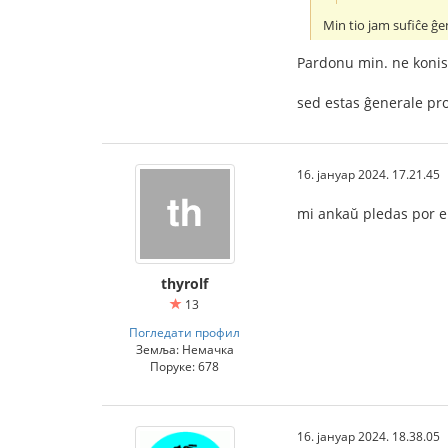
Min tio jam sufiĉe ĝe
Pardonu min. ne konis 
sed estas ĝenerale prob
16. јануар 2024. 17.21.45
mi ankaŭ pledas por ek
thyrolf
13
Погледати профил
Земља: Немачка
Поруке: 678
16. јануар 2024. 18.38.05