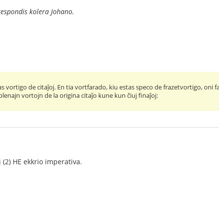
espondis kolera Johano.
vortigo de citaĵoj. En tia vortfarado, kiu estas speco de frazetvortigo, oni f
lenajn vortojn de la origina citaĵo kune kun ĉiuj finaĵoj:
aj (2) HE ekkrio imperativa.