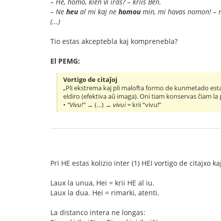
– He, homo, kien vi iras? – kriis Ben.
– Ne
heu
al mi kaj ne
homou
min, mi havas nomon! – r
(...)
Tio estas akceptebla kaj komprenebla?
El PEMG:
Vortigo de citaĵoj
„Pli ekstrema kaj pli malofta formo de kunmetado estas 
eldiro (efektiva aŭ imaga). Oni tiam konservas ĉiam la p
•
“Vivu!”
→ (…) →
vivui
= krii “vivu!”
Pri HE estas kolizio inter (1) HEI vortigo de citajxo k
Laux la unua, Hei = krii HE al iu.
Laux la dua. Hei = rimarki, atenti.
La distanco intera ne longas: