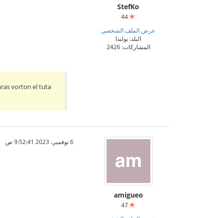
StefKo
44
عرض الملف الشخصي
البلد: بولندا
المشاركات: 2426
aras vorton el tuta
6 نوفمبر، 2023 9:52:41 ص
amigueo
47