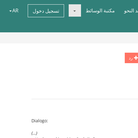
 النحو
مكتبة الوسائط
AR
تسجيل دخول
رد
Dialogo:
(…)